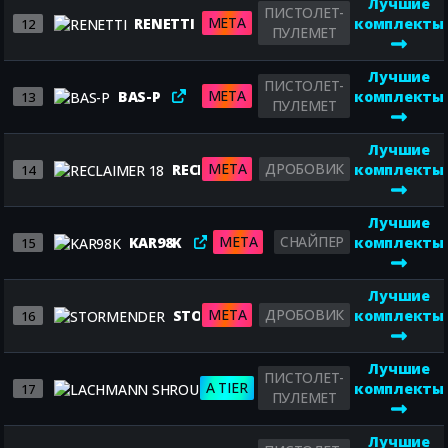
Лучшие
ПИСТОЛЕТ-
META
RENETTI
комплекты
12
ПУЛЕМЕТ
Лучшие
ПИСТОЛЕТ-
META
BAS-P
комплекты
13
ПУЛЕМЕТ
Лучшие
META
ДРОБОВИК
RECLAIMER 18
комплекты
14
Лучшие
META
СНАЙПЕР
KAR98K
комплекты
15
Лучшие
META
ДРОБОВИК
STORMENDER
комплекты
16
Лучшие
ПИСТОЛЕТ-
A TIER
LACHMANN SHROUD
комплекты
17
ПУЛЕМЕТ
Лучшие