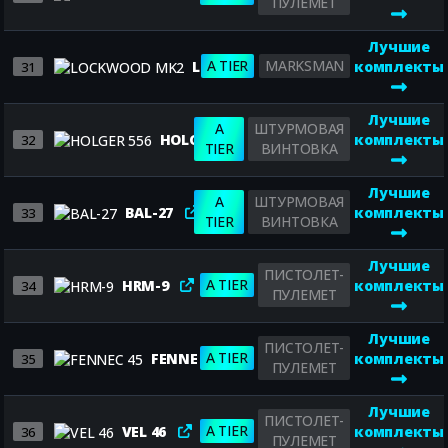
ПУЛЕМЕТ
Лучшие
A TIER
MARKSMAN
LOCKWOOD MK2
комплекты
31
Лучшие
A
ШТУРМОВАЯ
HOLGER 556
комплекты
32
TIER
ВИНТОВКА
Лучшие
A
ШТУРМОВАЯ
BAL-27
комплекты
33
TIER
ВИНТОВКА
Лучшие
ПИСТОЛЕТ-
A TIER
HRM-9
комплекты
34
ПУЛЕМЕТ
Лучшие
ПИСТОЛЕТ-
A TIER
FENNEC 45
комплекты
35
ПУЛЕМЕТ
Лучшие
ПИСТОЛЕТ-
A TIER
VEL 46
комплекты
36
ПУЛЕМЕТ