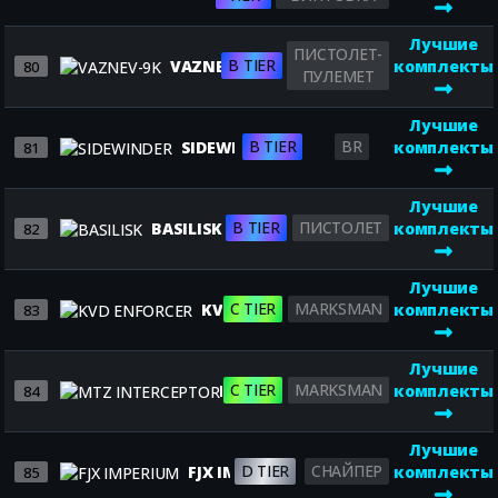
Лучшие
ПИСТОЛЕТ-
B TIER
VAZNEV-9K
комплекты
80
ПУЛЕМЕТ
Лучшие
B TIER
BR
SIDEWINDER
комплекты
81
Лучшие
B TIER
ПИСТОЛЕТ
BASILISK
комплекты
82
Лучшие
C TIER
MARKSMAN
KVD ENFORCER
комплекты
83
Лучшие
C TIER
MARKSMAN
MTZ INTERCEPTOR
комплекты
84
Лучшие
D TIER
СНАЙПЕР
FJX IMPERIUM
комплекты
85