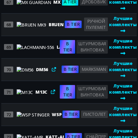
A TIER
ДРОБОВИК
MX GUARDIAN
комплекты
67
Лучшие
РУЧНОЙ
B TIER
BRUEN MK9
комплекты
68
ПУЛЕМЕТ
Лучшие
B
ШТУРМОВАЯ
LACHMANN-556
комплекты
69
TIER
ВИНТОВКА
Лучшие
B TIER
MARKSMAN
DM56
комплекты
70
Лучшие
B
ШТУРМОВАЯ
M13C
комплекты
71
TIER
ВИНТОВКА
Лучшие
B TIER
ПИСТОЛЕТ
WSP STINGER
комплекты
72
Лучшие
B TIER
СНАЙПЕР
KATT-AMR
комплекты
73