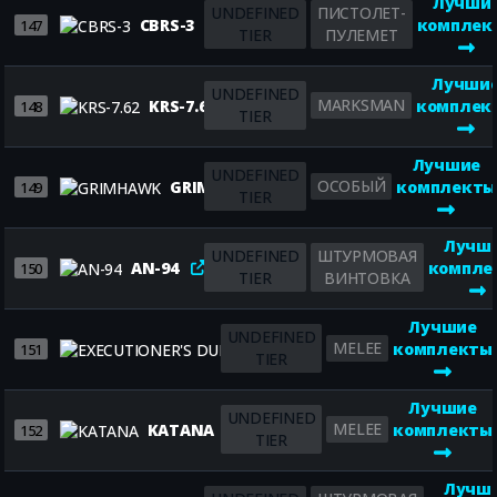
Лучши
UNDEFINED
ПИСТОЛЕТ-
CBRS-3
комплек
147
TIER
ПУЛЕМЕТ
Лучши
UNDEFINED
MARKSMAN
KRS-7.62
комплек
148
TIER
Лучшие
UNDEFINED
ОСОБЫЙ
GRIMHAWK
комплекты
149
TIER
Лучш
UNDEFINED
ШТУРМОВАЯ
AN-94
компле
150
TIER
ВИНТОВКА
Лучшие
UNDEFINED
MELEE
EXECUTIONER'S DUET
комплекты
151
TIER
Лучшие
UNDEFINED
MELEE
KATANA
комплекты
152
TIER
Лучш