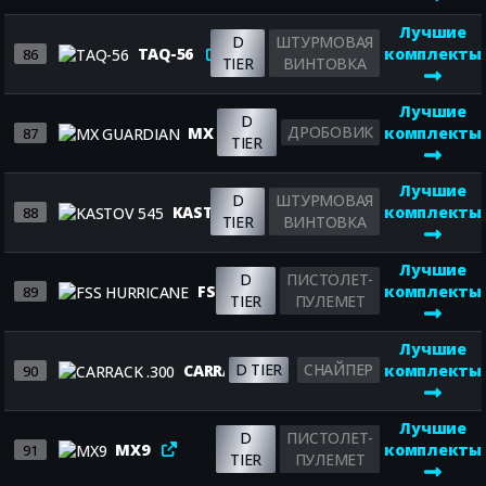
Лучшие
D
ШТУРМОВАЯ
TAQ-56
комплекты
86
TIER
ВИНТОВКА
Лучшие
D
ДРОБОВИК
MX GUARDIAN
комплекты
87
TIER
Лучшие
D
ШТУРМОВАЯ
KASTOV 545
комплекты
88
TIER
ВИНТОВКА
Лучшие
D
ПИСТОЛЕТ-
FSS HURRICANE
комплекты
89
TIER
ПУЛЕМЕТ
Лучшие
D TIER
СНАЙПЕР
CARRACK .300
комплекты
90
Лучшие
D
ПИСТОЛЕТ-
MX9
комплекты
91
TIER
ПУЛЕМЕТ