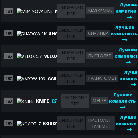
Лучши
UNDEFINED
MARKSMAN
M34 NOVALINE
комплек
184
TIER
Лучшие
UNDEFINED
СНАЙПЕР
SHADOW SK
комплект
185
TIER
Лучшие
UNDEFINED
ПИСТОЛЕТ
VELOX 5.7
комплек
186
TIER
Лучш
UNDEFINED
ГРАНАТОМЕТ
AAROW 109
компл
187
TIER
Лучшие
UNDEFINED
MELEE
KNIFE
комплекты
188
TIER
Лучши
UNDEFINED
ПИСТОЛЕТ-
KOGOT-7
комплек
189
TIER
ПУЛЕМЕТ