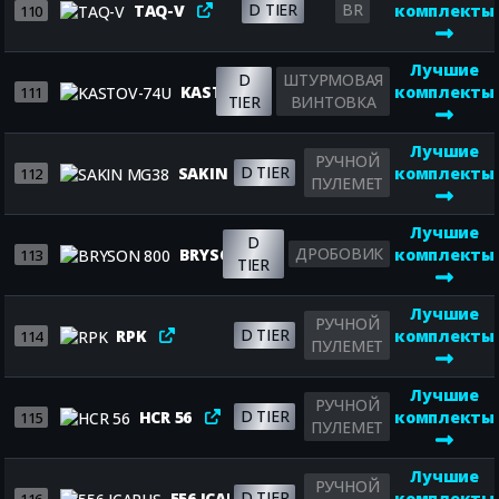
D TIER
BR
TAQ-V
комплекты
110
Лучшие
D
ШТУРМОВАЯ
KASTOV-74U
комплекты
111
TIER
ВИНТОВКА
Лучшие
РУЧНОЙ
D TIER
SAKIN MG38
комплекты
112
ПУЛЕМЕТ
Лучшие
D
ДРОБОВИК
BRYSON 800
комплекты
113
TIER
Лучшие
РУЧНОЙ
D TIER
RPK
комплекты
114
ПУЛЕМЕТ
Лучшие
РУЧНОЙ
D TIER
HCR 56
комплекты
115
ПУЛЕМЕТ
Лучшие
РУЧНОЙ
D TIER
556 ICARUS
комплекты