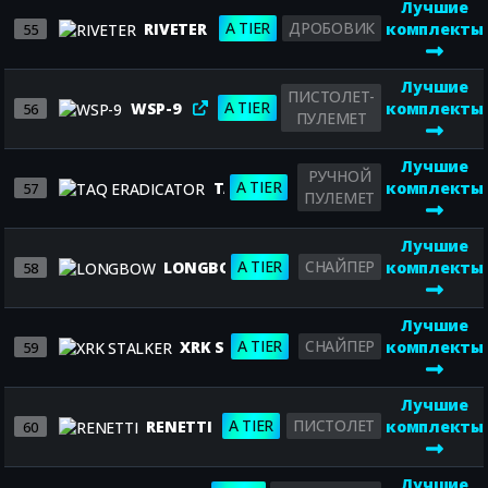
Лучшие
A TIER
ДРОБОВИК
RIVETER
комплекты
55
Лучшие
ПИСТОЛЕТ-
A TIER
WSP-9
комплекты
56
ПУЛЕМЕТ
Лучшие
РУЧНОЙ
A TIER
TAQ ERADICATOR
комплекты
57
ПУЛЕМЕТ
Лучшие
A TIER
СНАЙПЕР
LONGBOW
комплекты
58
Лучшие
A TIER
СНАЙПЕР
XRK STALKER
комплекты
59
Лучшие
A TIER
ПИСТОЛЕТ
RENETTI
комплекты
60
Лучшие