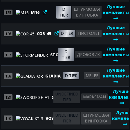
Лучшие
D
ШТУРМОВАЯ
M16
комплекты
135
TIER
ВИНТОВКА
Лучшие
D TIER
ПИСТОЛЕТ
COR-45
комплекты
136
Лучшие
D
ДРОБОВИК
STORMENDER
комплекты
137
TIER
Лучшие
D TIER
MELEE
GLADIATOR
комплекты
138
Лучши
UNDEFINED
MARKSMAN
SWORDFISH A1
комплек
139
TIER
Лучш
UNDEFINED
ШТУРМОВАЯ
VOYAK KT-3
компле
140
TIER
ВИНТОВКА