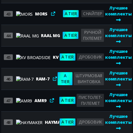
Лучшие
A TIER
СНАЙПЕР
MORS
комплекты
43
Лучшие
РУЧНОЙ
A TIER
RAAL MG
комплекты
44
ПУЛЕМЕТ
Лучшие
A TIER
ДРОБОВИК
KV BROADSIDE
комплекты
45
Лучшие
A
ШТУРМОВАЯ
RAM-7
комплекты
46
TIER
ВИНТОВКА
Лучшие
ПИСТОЛЕТ-
A TIER
AMR9
комплекты
47
ПУЛЕМЕТ
Лучшие
A TIER
ДРОБОВИК
HAYMAKER
комплекты
48