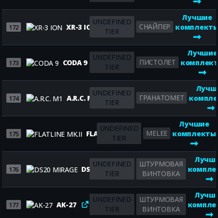
Лучшие
UNDEFINED
СНАЙПЕР
XR-3 ION
комплект
172
TIER
Лучшие
UNDEFINED
ПИСТОЛЕТ
CODA 9
комплек
173
TIER
Лучш
UNDEFINED
ГРАНАТОМЕТ
A.R.C. M1
компл
174
TIER
Лучшие
UNDEFINED
MELEE
FLATLINE MK.II
комплекты
175
TIER
Лучш
UNDEFINED
ШТУРМОВАЯ
DS20 MIRAGE
компле
176
TIER
ВИНТОВКА
Лучш
UNDEFINED
ШТУРМОВАЯ
AK-27
компле
177
TIER
ВИНТОВКА