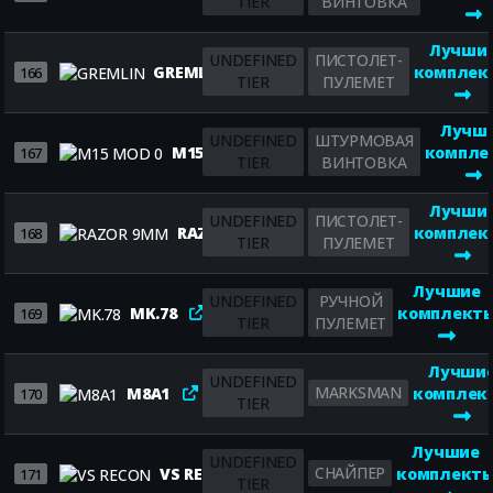
TIER
ВИНТОВКА
Лучши
UNDEFINED
ПИСТОЛЕТ-
GREMLIN
комплек
166
TIER
ПУЛЕМЕТ
Лучш
UNDEFINED
ШТУРМОВАЯ
M15 MOD 0
компле
167
TIER
ВИНТОВКА
Лучши
UNDEFINED
ПИСТОЛЕТ-
RAZOR 9MM
комплек
168
TIER
ПУЛЕМЕТ
Лучшие
UNDEFINED
РУЧНОЙ
MK.78
комплект
169
TIER
ПУЛЕМЕТ
Лучши
UNDEFINED
MARKSMAN
M8A1
комплек
170
TIER
Лучшие
UNDEFINED
СНАЙПЕР
VS RECON
комплект
171
TIER