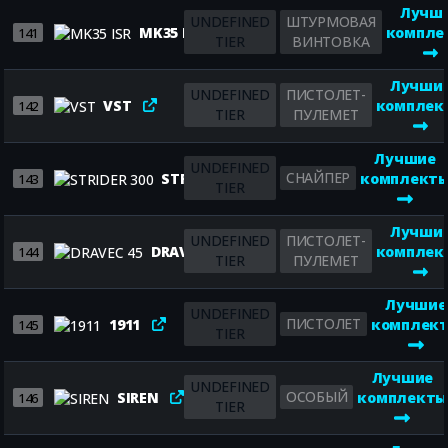
Лучш
UNDEFINED
ШТУРМОВАЯ
MK35 ISR
компле
141
TIER
ВИНТОВКА
Лучши
UNDEFINED
ПИСТОЛЕТ-
VST
комплек
142
TIER
ПУЛЕМЕТ
Лучшие
UNDEFINED
СНАЙПЕР
STRIDER 300
комплект
143
TIER
Лучши
UNDEFINED
ПИСТОЛЕТ-
DRAVEC 45
комплек
144
TIER
ПУЛЕМЕТ
Лучшие
UNDEFINED
ПИСТОЛЕТ
1911
комплек
145
TIER
Лучшие
UNDEFINED
ОСОБЫЙ
SIREN
комплекты
146
TIER