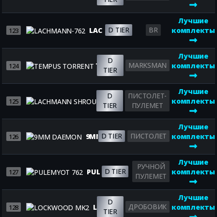
Лучшие
D TIER
BR
LACHMANN-762
комплекты
123
Лучшие
D
MARKSMAN
TEMPUS TORRENT
комплекты
124
TIER
Лучшие
D
ПИСТОЛЕТ-
LACHMANN SHROUD
комплекты
125
TIER
ПУЛЕМЕТ
Лучшие
D TIER
ПИСТОЛЕТ
9MM DAEMON
комплекты
126
Лучшие
РУЧНОЙ
D TIER
PULEMYOT 762
комплекты
127
ПУЛЕМЕТ
Лучшие
D
ДРОБОВИК
LOCKWOOD MK2
комплекты
128
TIER