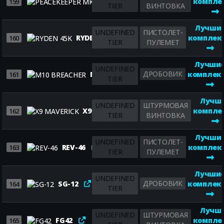
PEACEKEEPER MK1
компле
159
TIER
ВИНТОВКА
Лучши
UNDEFINED
ПИСТОЛЕТ-
RYDEN 45K
комплек
160
TIER
ПУЛЕМЕТ
Лучши
UNDEFINED
ДРОБОВИК
M10 BREACHER
комплек
161
TIER
Лучш
UNDEFINED
ШТУРМОВАЯ
X9 MAVERICK
компле
162
TIER
ВИНТОВКА
Лучши
UNDEFINED
ПИСТОЛЕТ-
REV-46
комплек
163
TIER
ПУЛЕМЕТ
Лучши
UNDEFINED
ДРОБОВИК
SG-12
комплек
164
TIER
Лучш
UNDEFINED
ШТУРМОВАЯ
FG42
компле
165