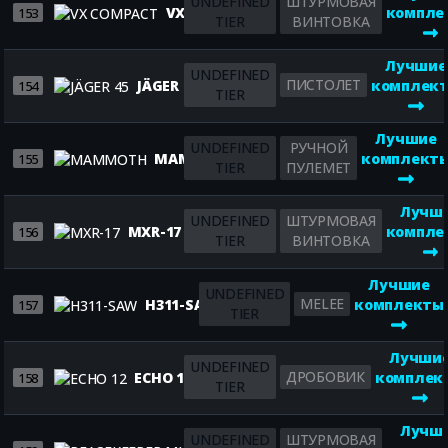
UNDEFINED
ШТУРМОВАЯ
VX COMPACT
компле
153
TIER
ВИНТОВКА
Лучшие
UNDEFINED
ПИСТОЛЕТ
JÄGER 45
комплек
154
TIER
Лучшие
UNDEFINED
РУЧНОЙ
MAMMOTH
комплект
155
TIER
ПУЛЕМЕТ
Лучш
UNDEFINED
ШТУРМОВАЯ
MXR-17
компле
156
TIER
ВИНТОВКА
Лучшие
UNDEFINED
MELEE
H311-SAW
комплекты
157
TIER
Лучши
UNDEFINED
ДРОБОВИК
ECHO 12
комплек
158
TIER
Лучш
UNDEFINED
ШТУРМОВАЯ