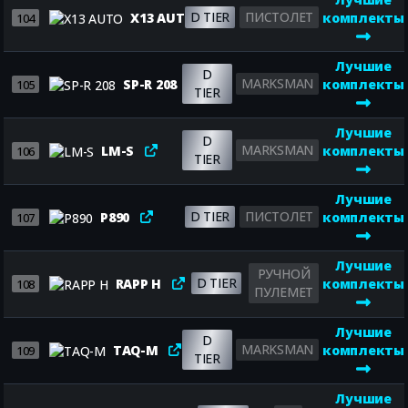
D TIER
ПИСТОЛЕТ
X13 AUTO
комплекты
104
Лучшие
D
MARKSMAN
SP-R 208
комплекты
105
TIER
Лучшие
D
MARKSMAN
LM-S
комплекты
106
TIER
Лучшие
D TIER
ПИСТОЛЕТ
P890
комплекты
107
Лучшие
РУЧНОЙ
D TIER
RAPP H
комплекты
108
ПУЛЕМЕТ
Лучшие
D
MARKSMAN
TAQ-M
комплекты
109
TIER
Лучшие