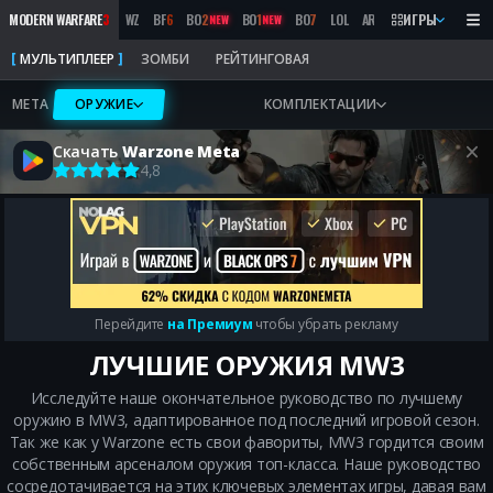
MODERN WARFARE
3
WZ
BF
6
BO
2
BO
1
BO
7
LOL
ARC RAIDERS
ИГРЫ
MW
2019
NEW
NEW
МУЛЬТИПЛЕЕР
ЗОМБИ
РЕЙТИНГОВАЯ
META
ОРУЖИЕ
КОМПЛЕКТАЦИИ
Скачать
Warzone Meta
4,8
Перейдите
на Премиум
чтобы убрать рекламу
ЛУЧШИЕ ОРУЖИЯ MW3
Исследуйте наше окончательное руководство по лучшему
оружию в MW3, адаптированное под последний игровой сезон.
Так же как у Warzone есть свои фавориты, MW3 гордится своим
собственным арсеналом оружия топ-класса. Наше руководство
сосредотачивается на этих ключевых элементах игры, давая вам