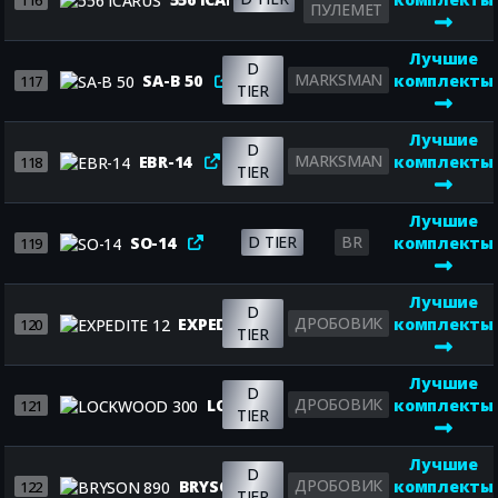
116
ПУЛЕМЕТ
Лучшие
D
MARKSMAN
SA-B 50
комплекты
117
TIER
Лучшие
D
MARKSMAN
EBR-14
комплекты
118
TIER
Лучшие
D TIER
BR
SO-14
комплекты
119
Лучшие
D
ДРОБОВИК
EXPEDITE 12
комплекты
120
TIER
Лучшие
D
ДРОБОВИК
LOCKWOOD 300
комплекты
121
TIER
Лучшие
D
ДРОБОВИК
BRYSON 890
комплекты
122
TIER