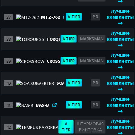
Лучшие
A TIER
BR
MTZ-762
комплекты
37
Лучшие
A TIER
MARKSMAN
TORQUE 35
комплекты
38
Лучшие
A TIER
MARKSMAN
CROSSBOW
комплекты
39
Лучшие
A TIER
BR
SOA SUBVERTER
комплекты
40
Лучшие
A TIER
BR
BAS-B
комплекты
41
Лучшие
A
ШТУРМОВАЯ
TEMPUS RAZORBACK
комплекты
42
TIER
ВИНТОВКА