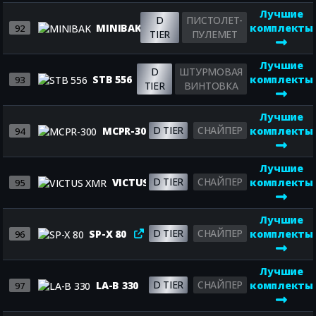
Лучшие
D
ПИСТОЛЕТ-
MINIBAK
комплекты
92
TIER
ПУЛЕМЕТ
Лучшие
D
ШТУРМОВАЯ
STB 556
комплекты
93
TIER
ВИНТОВКА
Лучшие
D TIER
СНАЙПЕР
MCPR-300
комплекты
94
Лучшие
D TIER
СНАЙПЕР
VICTUS XMR
комплекты
95
Лучшие
D TIER
СНАЙПЕР
SP-X 80
комплекты
96
Лучшие
D TIER
СНАЙПЕР
LA-B 330
комплекты
97