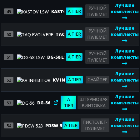
Лучшие
РУЧНОЙ
A TIER
KASTOV LSW
комплекты
49
ПУЛЕМЕТ
Лучшие
РУЧНОЙ
A TIER
TAQ EVOLVERE
комплекты
50
ПУЛЕМЕТ
Лучшие
РУЧНОЙ
A TIER
DG-58 LSW
комплекты
51
ПУЛЕМЕТ
Лучшие
A TIER
СНАЙПЕР
KV INHIBITOR
комплекты
52
Лучшие
A
ШТУРМОВАЯ
DG-56
комплекты
53
TIER
ВИНТОВКА
Лучшие
ПИСТОЛЕТ-
A TIER
PDSW 528
комплекты
54
ПУЛЕМЕТ