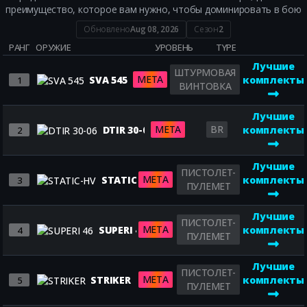
преимущество, которое вам нужно, чтобы доминировать в бою
Обновлено
Aug 08, 2026
Сезон
2
РАНГ
ОРУЖИЕ
УРОВЕНЬ
TYPE
Лучшие
ШТУРМОВАЯ
META
SVA 545
комплекты
1
ВИНТОВКА
Лучшие
META
BR
DTIR 30-06
комплекты
2
Лучшие
ПИСТОЛЕТ-
META
STATIC-HV
комплекты
3
ПУЛЕМЕТ
Лучшие
ПИСТОЛЕТ-
META
SUPERI 46
комплекты
4
ПУЛЕМЕТ
Лучшие
ПИСТОЛЕТ-
META
STRIKER
комплекты
5
ПУЛЕМЕТ