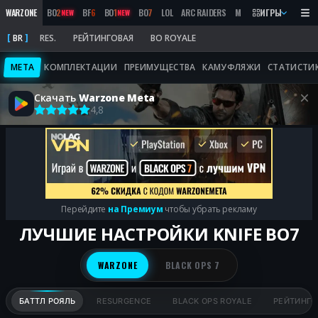
WARZONE
BO
2
BF
6
BO
1
BO
7
LOL
ARC RAIDERS
MW
2019
ИГРЫ
MARATHON
NEW
NEW
BR
RES.
РЕЙТИНГОВАЯ
BO ROYALE
META
КОМПЛЕКТАЦИИ
ПРЕИМУЩЕСТВА
КАМУФЛЯЖИ
СТАТИСТИ
Скачать
Warzone Meta
4,8
Перейдите
на Премиум
чтобы убрать рекламу
ЛУЧШИЕ НАСТРОЙКИ KNIFE BO7
WARZONE
BLACK OPS 7
БАТТЛ РОЯЛЬ
RESURGENCE
BLACK OPS ROYALE
РЕЙТИНГО