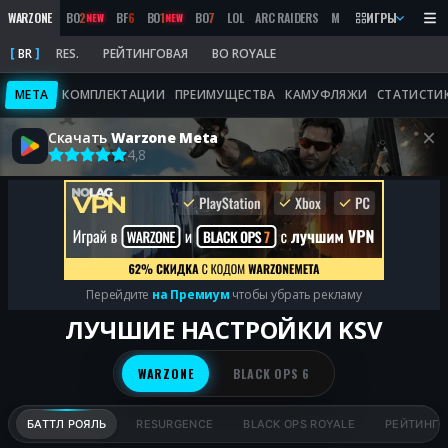
WARZONE
BO
2
BF
6
BO
1
BO
7
LOL
ARC RAIDERS
MW
2019
ИГРЫ
MARATHON
NEW
NEW
BR
RES.
РЕЙТИНГОВАЯ
BO ROYALE
META
КОМПЛЕКТАЦИИ
ПРЕИМУЩЕСТВА
КАМУФЛЯЖИ
СТАТИСТИ
Скачать
Warzone Meta
4,8
Перейдите
на Премиум
чтобы убрать рекламу
ЛУЧШИЕ НАСТРОЙКИ KSV
WARZONE
BLACK OPS 6
БАТТЛ РОЯЛЬ
RESURGENCE
BLACK OPS ROYALE
РЕЙТИНГО