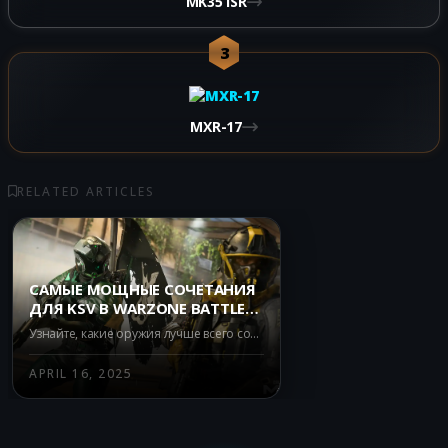
MK35 ISR
3
MXR-17
RELATED ARTICLES
САМЫЕ МОЩНЫЕ СОЧЕТАНИЯ
ДЛЯ KSV В WARZONE BATTLE
ROYALE
Узнайте, какие оружия лучше всего сочетаются с KSV в Warzone Battle Royale и обеспечьте себе победу.
APRIL 16, 2025