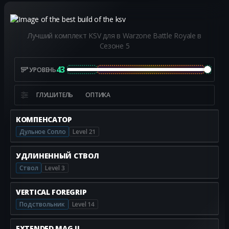
Лучший комплект KSV для в Warzone Battle Royale в
Сезоне 5
43
УРОВЕНЬ
ГЛУШИТЕЛЬ
ОПТИКА
КОМПЕНСАТОР
Дульное Сопло
Level 21
УДЛИНЕННЫЙ СТВОЛ
Ствол
Level 3
VERTICAL FOREGRIP
Подствольник
Level 14
EXTENDED MAG II