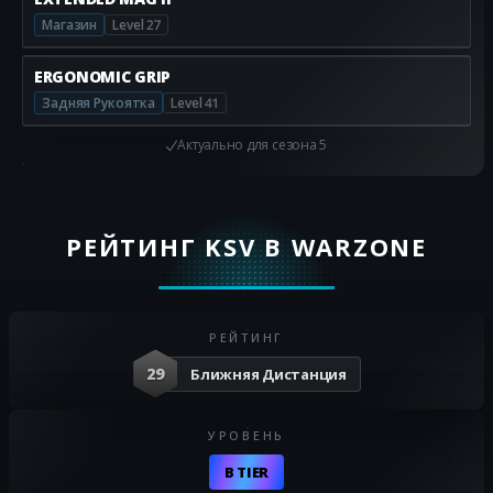
Магазин
Level 27
ERGONOMIC GRIP
Задняя Рукоятка
Level 41
Актуально для
сезона 5
РЕЙТИНГ KSV В WARZONE
РЕЙТИНГ
29
Ближняя Дистанция
УРОВЕНЬ
B TIER