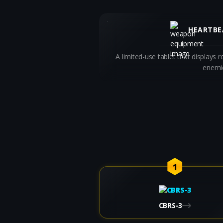
HEARTBE
A limited-use tablet that displays
enemi
1
CBRS-3