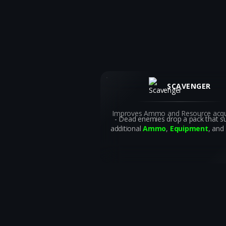
SCAVENGER
Improves Ammo and Resource acqui
Dead enemies drop a pack that su
additional
Ammo
,
Equipment
, and