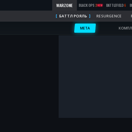
WARZONE
BLACK OPS
2
BATTLEFIELD
6
B
NEW
БАТТЛ РОЯЛЬ
RESURGENCE
META
КОМПЛ