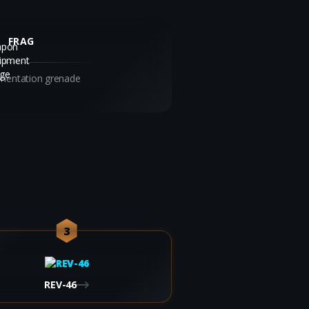
FRAG
mentation grenade
3
REV-46