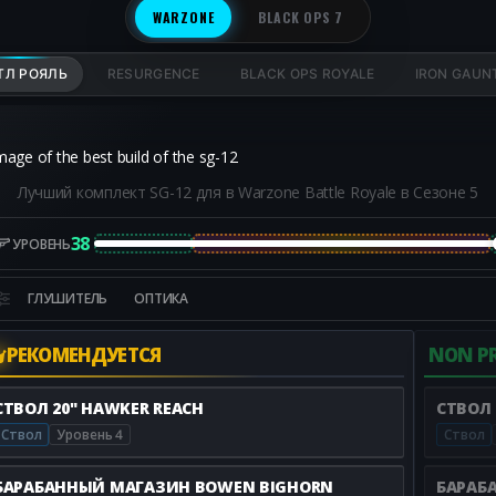
WARZONE
BLACK OPS 7
ТЛ РОЯЛЬ
RESURGENCE
BLACK OPS ROYALE
IRON GAUN
Лучший комплект SG-12 для в Warzone Battle Royale в Сезоне 5
38
УРОВЕНЬ
ГЛУШИТЕЛЬ
ОПТИКА
РЕКОМЕНДУЕТСЯ
NON PR
СТВОЛ 20" HAWKER REACH
СТВОЛ 
Ствол
Уровень 4
Ствол
БАРАБАННЫЙ МАГАЗИН BOWEN BIGHORN
БАРАБ