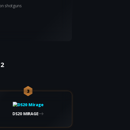
ion shotguns
12
3
DS20 MIRAGE