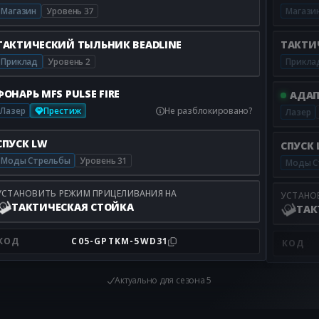
Магазин
Уровень 37
Магази
ТАКТИЧЕСКИЙ ТЫЛЬНИК BEADLINE
ТАКТИ
Приклад
Уровень 2
Прикла
ФОНАРЬ MFS PULSE FIRE
АДАП
Лазер
Престиж
Не разблокировано?
Лазер
СПУСК LW
СПУСК
Моды Стрельбы
Уровень 31
Моды С
УСТАНОВИТЬ РЕЖИМ ПРИЦЕЛИВАНИЯ НА
УСТАНО
ТАКТИЧЕСКАЯ СТОЙКА
ТАК
КОД
C05-GPTKM-5WD31
КОД
Актуально для
сезона 5