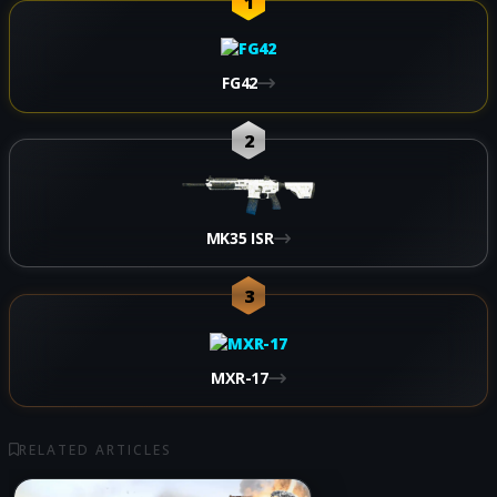
1
FG42
2
MK35 ISR
3
MXR-17
RELATED ARTICLES