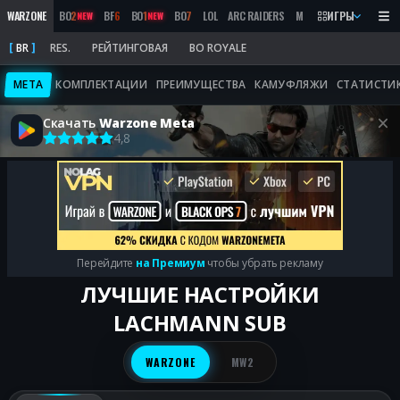
WARZONE
BO
2
BF
6
BO
1
BO
7
LOL
ARC RAIDERS
MW
2019
ИГРЫ
MARATHON
NEW
NEW
BR
RES.
РЕЙТИНГОВАЯ
BO ROYALE
META
КОМПЛЕКТАЦИИ
ПРЕИМУЩЕСТВА
КАМУФЛЯЖИ
СТАТИСТИ
Скачать
Warzone Meta
4,8
Перейдите
на Премиум
чтобы убрать рекламу
ЛУЧШИЕ НАСТРОЙКИ
LACHMANN SUB
WARZONE
MW2