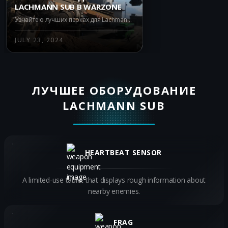
LACHMANN SUB В WARZONE
Узнайте о лучших перках для Lachmann Sub в Warzone. Повышайте мобильность, скорость и выживаемость с Double Time, Fast Hands, Quick Fix и Ghost. Оптимизируйте вашу игру с этим надежным пистолетом-пулеметом.
JULY 23, 2024
ЛУЧШЕЕ ОБОРУДОВАНИЕ
LACHMANN SUB
HEARTBEAT SENSOR
A limited-use tablet that displays rough information about
nearby enemies.
FRAG