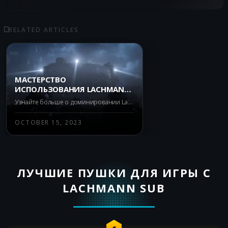
RELATED ARTICLES
МАСТЕРСТВО
ИСПОЛЬЗОВАНИЯ LACHMANN
SUB: ГЛУБОКИЙ РАЗБОР
Узнайте больше о доминировании Lachmann Sub в Call of Duty: Warzone Battle Royale с нашим подробным анализом преимуществ и недостатков этого оружия. Будьте в курсе изменений в Meta с нашим обновляемым содержанием.
ПРЕИМУЩЕСТВ И
НЕДОСТАТКОВ В РЕЖИМЕ
OCTOBER 15, 2023
WARZONE BATTLE ROYALE
ЛУЧШИЕ ПУШКИ ДЛЯ ИГРЫ С
LACHMANN SUB