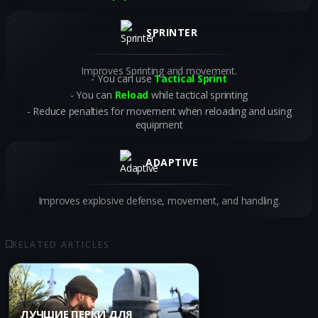
SPRINTER
Improves Sprinting and movement.
You can use
Tactical Sprint
You can
Reload
while tactical sprinting
Reduce penalties for movement when reloading and using
equipment
ADAPTIVE
Improves explosive defense, movement, and handling.
RELATED ARTICLES
ЛУЧШИЕ ПЕРКИ ДЛЯ