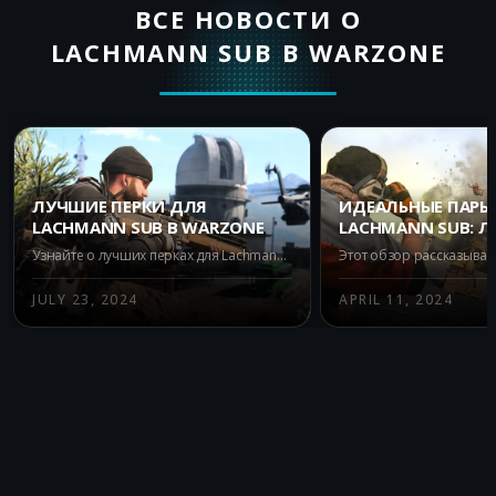
ВСЕ НОВОСТИ О
LACHMANN SUB В WARZONE
ЛУЧШИЕ ПЕРКИ ДЛЯ
ИДЕАЛЬНЫЕ ПАРЫ
LACHMANN SUB В WARZONE
LACHMANN SUB: 
ОРУЖИЯ В WARZON
Узнайте о лучших перках для Lachmann Sub в Warzone. Повышайте мобильность, скорость и выживаемость с Double Time, Fast Hands, Quick Fix и Ghost. Оптимизируйте вашу игру с этим надежным пистолетом-пулеметом.
ROYALE
JULY 23, 2024
APRIL 11, 2024