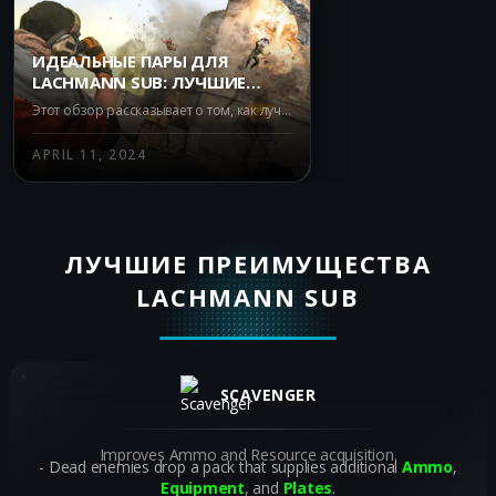
ИДЕАЛЬНЫЕ ПАРЫ ДЛЯ
LACHMANN SUB: ЛУЧШИЕ
ОРУЖИЯ В WARZONE BATTLE
Этот обзор рассказывает о том, как лучше всего использовать Lachmann Sub в Warzone Battle Royale. Он включает в себя рекомендации по использованию этого SMG с другими оружиями, чтобы вы могли сбалансировать его сильные стороны и слабые места и выжить в любой ситуации.
ROYALE
APRIL 11, 2024
ЛУЧШИЕ ПРЕИМУЩЕСТВА
LACHMANN SUB
SCAVENGER
Improves Ammo and Resource acquisition.
Dead enemies drop a pack that supplies additional
Ammo
,
Equipment
, and
Plates
.