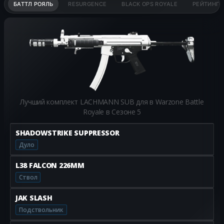
БАТТЛ РОЯЛЬ
RESURGENCE
BLACK OPS ROYALE
РЕЙТИНГО
Лучший комплект LACHMANN SUB для в Warzone Battle
Royale в Сезоне 5
SHADOWSTRIKE SUPPRESSOR
Дуло
L38 FALCON 226MM
Ствол
JAK SLASH
Подствольник