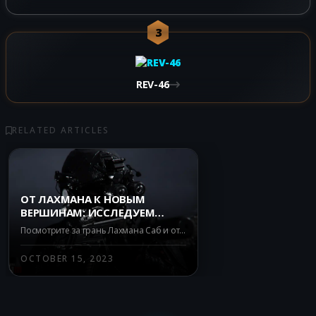
3
REV-46
RELATED ARTICLES
ОТ ЛАХМАНА К НОВЫМ
ВЕРШИНАМ: ИССЛЕДУЕМ
ДРУГИЕ ТОПОВЫЕ ОРУЖИЯ В
Посмотрите за грань Лахмана Саб и откройте для себя впечатляющие альтернативы в Warzone Battle Royale. Узнайте о BAS-P, ISO 45 и ISO 9mm – идеальных заменителях Lachmann Sub.
WARZONE BATTLE ROYALE
OCTOBER 15, 2023