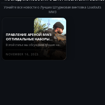
Узнайте все новости о Лучших Штурмовая винтовка Loadouts
MW3
ПРАВЛЕНИЕ АРЕНОЙ MW3:
ОПТИМАЛЬНЫЕ НАБОРЫ
ПРИЦЕЛОВ ДЛЯ УСПЕХА В
В этой статье мы обсуждаем лучшие наборы прицелов для штурмовых винтовок в MW3, которые вполне подходят для Multiplayer overview. Мы ранжируем оружие по пяти уровням, обсуждая всё от S Tier до D Tier, и предлагаем подробное руководство по строительству каждого оружия.
МНОГОПОЛЬЗОВАТЕЛЬСКОМ
ОБЗОРЕ
NOVEMBER 16, 2023