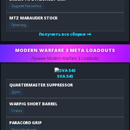
Задняя Рукоятка
MTZ MARAUDER STOCK
Приклад
Получить все сборки
MODERN WARFARE 3 META LOADOUTS
Лучшие Modern Warfare 3 Loadouts
SVA 545
QUARTERMASTER SUPPRESSOR
Дуло
WARPIG SHORT BARREL
Ствол
PARACORD GRIP
Подствольник