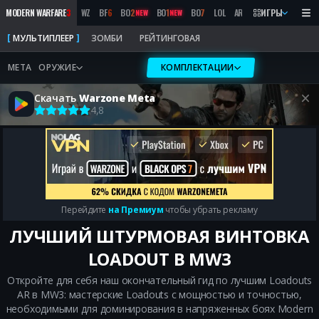
MODERN WARFARE
3
WZ
BF
6
BO
2
BO
1
BO
7
LOL
ARC RAIDERS
ИГРЫ
MW
2019
NEW
NEW
МУЛЬТИПЛЕЕР
ЗОМБИ
РЕЙТИНГОВАЯ
META
ОРУЖИЕ
КОМПЛЕКТАЦИИ
Скачать
Warzone Meta
4,8
Перейдите
на Премиум
чтобы убрать рекламу
ЛУЧШИЙ ШТУРМОВАЯ ВИНТОВКА
LOADOUT В MW3
Откройте для себя наш окончательный гид по лучшим Loadouts
AR в MW3: мастерские Loadouts с мощностью и точностью,
необходимыми для доминирования в напряженных боях Modern