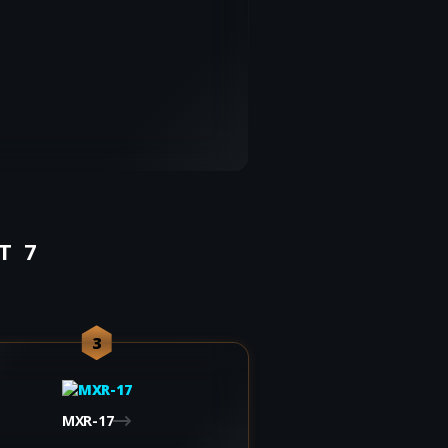
T 7
3
MXR-17