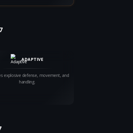
7
ADAPTIVE
s explosive defense, movement, and
handling.
7