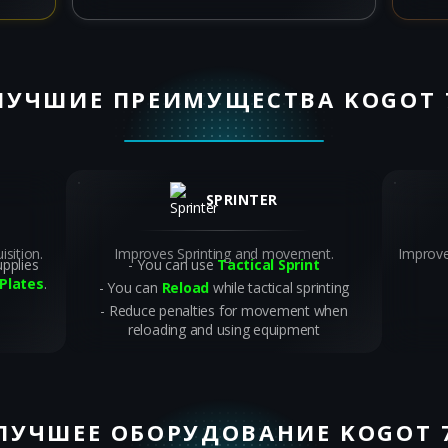
ЛУЧШИЕ ПРЕИМУЩЕСТВА KOGOT 
SPRINTER
sition.
Improves Sprinting and movement.
Improve
pplies
You can use
Tactical Sprint
Plates
.
You can
Reload
while tactical sprinting
Reduce penalties for movement when
reloading and using equipment
ЛУЧШЕЕ ОБОРУДОВАНИЕ KOGOT 