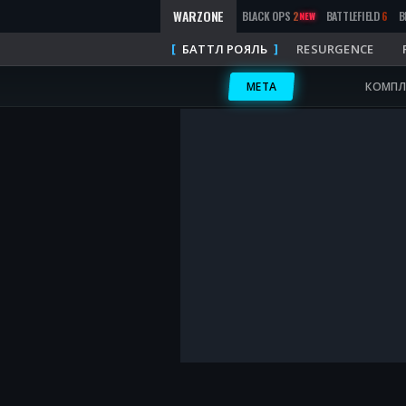
WARZONE
BLACK OPS
2
BATTLEFIELD
6
B
NEW
БАТТЛ РОЯЛЬ
RESURGENCE
META
КОМПЛ