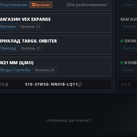
Подствольник
Арсенал
Не разблокировано?
Ствол
МАГАЗИН VEX EXPANSE
МАГАЗ
Магазин
Уровень 32
Магази
ПРИКЛАД TARGIL ORBITER
ПРИК
Приклад
Уровень 21
Прикла
9X21 ММ (ЦМО)
КОНВ
Моды Стрельбы
Уровень 29
Лазер
КОД
S10-21WSG-NNVIB-LQ11
КОД
Актуально для
сезона 5