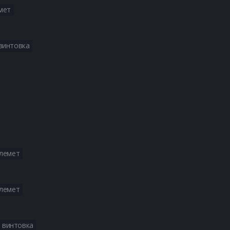
мет
Получите все лучшие сборк
винтовка
Получите все лучшие сборки
Получите все лучшие сборки
Получите все лучшие сборк
улемет
Получите все лучшие сборки
улемет
Получите все лучшие сборки
 винтовка