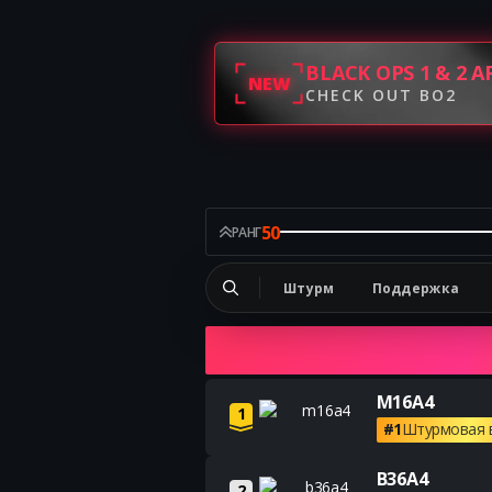
BLACK OPS 1 & 2 A
NEW
CHECK OUT BO2
50
РАНГ
Штурм
Поддержка
M16A4
1
#1
Штурмовая 
B36A4
2