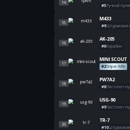
14
#5
Ручной пуле
M433
15
#9
Штурмовая 
AK-205
16
#6
Карабин
MINI SCOUT
17
#2
Sniper Rifle
PW7A2
18
#8
Пистолет-п
USG-90
19
#9
Пистолет-п
TR-7
20
#10
Штурмовая