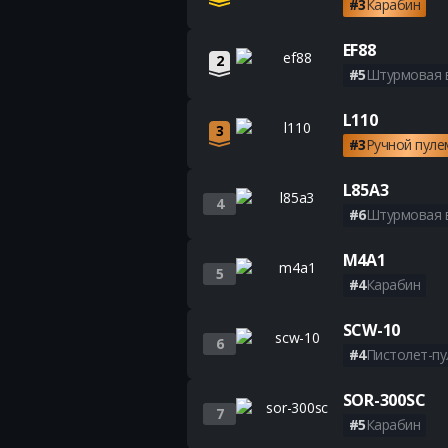
#3
Карабин
EF88
2
#5
Штурмовая 
L110
3
#3
Ручной пуле
L85A3
4
#6
Штурмовая 
M4A1
5
#4
Карабин
SCW-10
6
#4
Пистолет-п
SOR-300SC
7
#5
Карабин