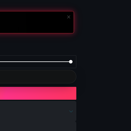
и M16A4
 B36A4