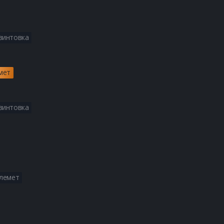
Получите все лучшие сборки
винтовка
Получите все лучшие сборки
мет
Получите все лучшие сборки
винтовка
Получите все лучшие сборк
Получите все лучшие сборки
улемет
Получите все лучшие сборки