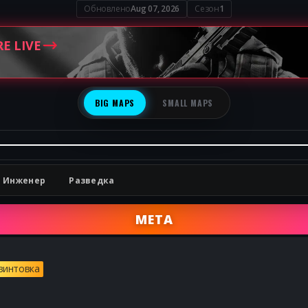
Обновлено
Aug 07, 2026
Сезон
1
RE LIVE
BIG MAPS
SMALL MAPS
Инженер
Разведка
META
Получите все лучшие сборк
винтовка
Получите все лучшие сборки