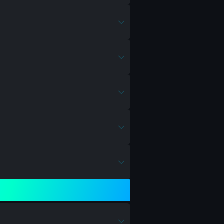
 NVO-228E
 RPK-74M
 M2010 ESR
 SG-553R
и M87A1
 BROD 3