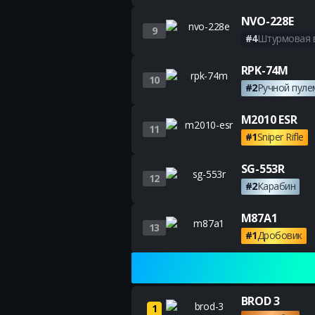
NVO-228E
9
#4
Штурмовая 
RPK-74M
10
#2
Ручной пуле
M2010 ESR
11
#1
Sniper Rifle
SG-553R
12
#2
Карабин
M87A1
13
#1
Дробовик
BROD 3
1