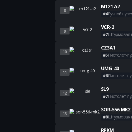
M121 A2
8
#4
Ручной пуле
VCR-2
9
#7
Штурмовая 
CZ3A1
10
#5
Пистолет-п
UMG-40
11
#6
Пистолет-п
SL9
12
#7
Пистолет-п
SOR-556 MK2
13
#8
Штурмовая 
RPKM