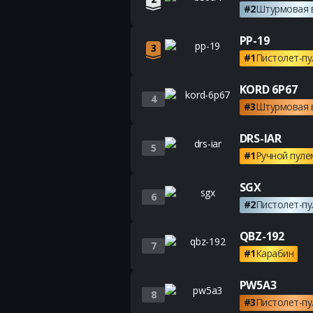
#2
Штурмовая 
PP-19
3
#1
Пистолет-п
KORD 6P67
4
#3
Штурмовая 
DRS-IAR
5
#1
Ручной пуле
SGX
6
#2
Пистолет-п
QBZ-192
7
#1
Карабин
PW5A3
8
#3
Пистолет-п