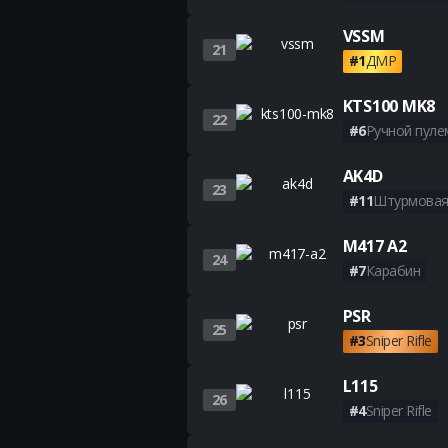
VSSM
21
#1
ДМР
KTS100 MK8
22
#6
Ручной пуле
AK4D
23
#11
Штурмовая
M417 A2
24
#7
Карабин
PSR
25
#3
Sniper Rifle
L115
26
#4
Sniper Rifle