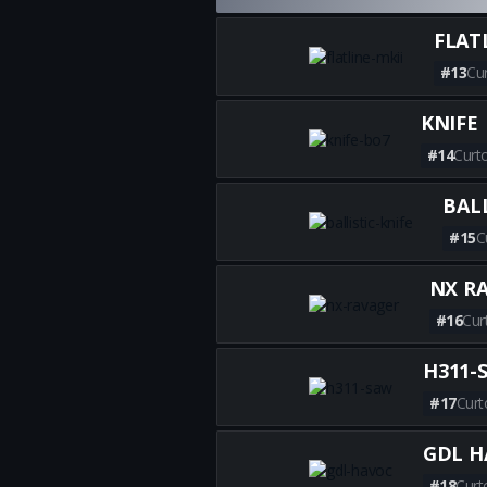
FLATL
#13
Cu
KNIFE
#14
Curt
BALL
#15
C
NX R
#16
Cur
H311-
#17
Curt
GDL H
#18
Curt