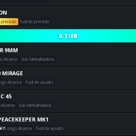
Obtenha todas as melhores bu
CON
e precisão
fuzil de precisão
Obtenha todas as melhores bu
A TIER
R 9MM
o Alcance
Sub Metralhadora
Obtenha todas as melhores b
0 MIRAGE
ngo Alcance
Fuzil de assalto
Obtenha todas as melhores bu
C 45
 Alcance
Sub Metralhadora
Obtenha todas as melhores bu
PEACEKEEPER MK1
#7
Longo Alcance
Fuzil de assalto