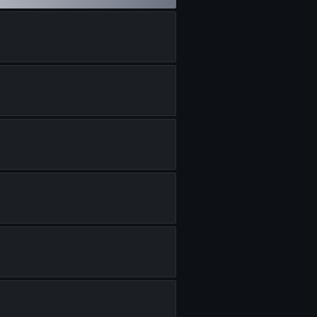
ilds de FLATLINE MK.II
ilds de KNIFE
ilds de BALLISTIC KNIFE
uilds de NX RAVAGER
ilds de H311-SAW