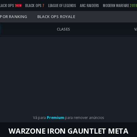
LACK OPS
1
BLACK OPS
7
LEAGUE OF LEGENDS
ARC RAIDERS
MODERN WARFARE
201
NEW
POR RANKING
BLACK OPS ROYALE
CLASES
V
Vá para
Premium
para remover anúncios
WARZONE IRON GAUNTLET META