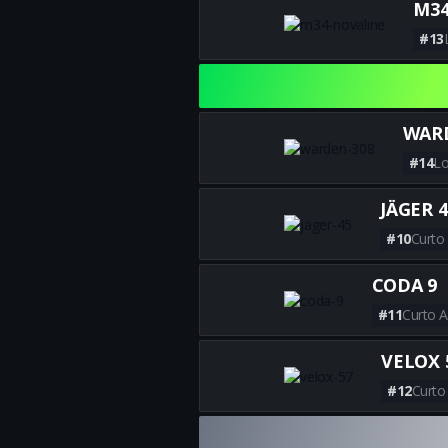
M34
#13
WAR
#14
Lo
JÄGER 4
#10
Curto
CODA 9
#11
Curto A
VELOX 
#12
Curto