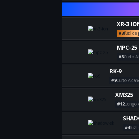
XR-3 IO
#3
fuzil de
MPC-25
#8
Curto A
RK-9
#9
Curto Alcan
XM325
#12
Longo 
SHAD
#4
fuzil