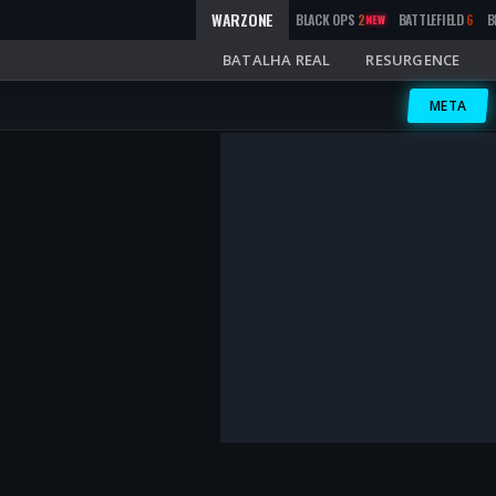
WARZONE
BLACK OPS
2
BATTLEFIELD
6
B
NEW
BATALHA REAL
RESURGENCE
META