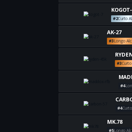
KOGOT-
#2
Curto A
AK-27
#3
Longo Al
RYDEN
#3
Curto
MAD
#4
Lon
CARBO
#4
Curto
MK.78
#5
Longo Al