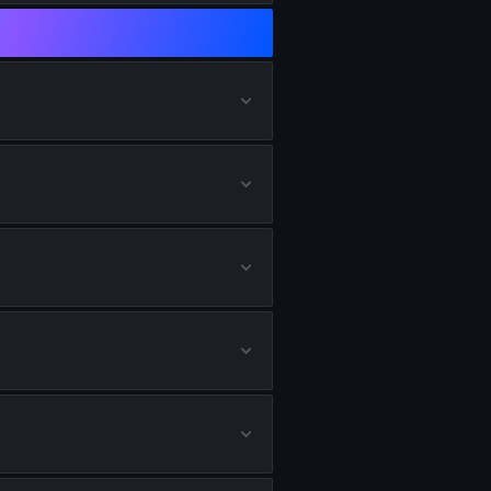
uilds de STURMWOLF 45
ilds de XR-3 ION
ilds de MPC-25
ilds de RK-9
ilds de XM325
uilds de SHADOW SK