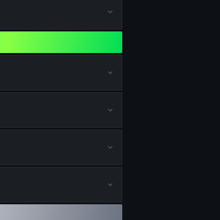
uilds de M34 NOVALINE
uilds de WARDEN 308
ilds de JÄGER 45
ilds de CODA 9
ilds de VELOX 5.7