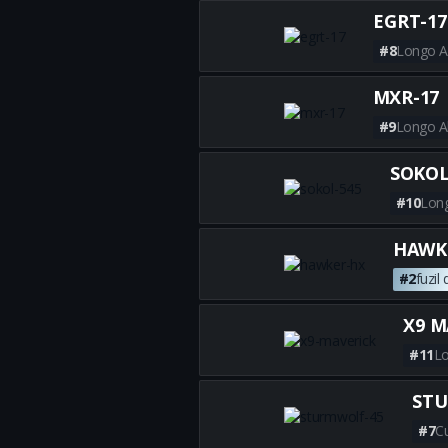
EGRT-17
#8
Longo A
MXR-17
#9
Longo A
SOKOL
#10
Lon
HAWK
#2
fuzil
X9 M
#11
Lo
STU
#7
C