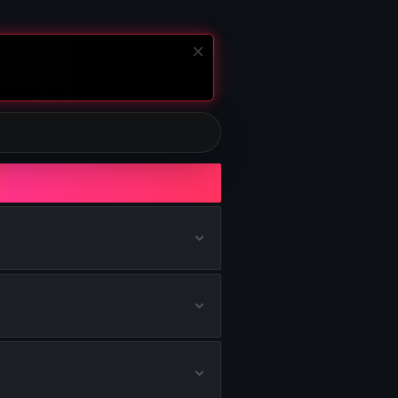
ilds de M15 MOD 0
ilds de REV-46