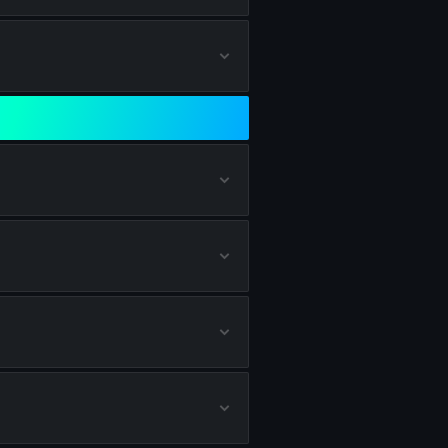
ilds de MK.78
ilds de VS RECON
uilds de RAZOR 9MM
ilds de DS20 MIRAGE
ilds de DRAVEC 45