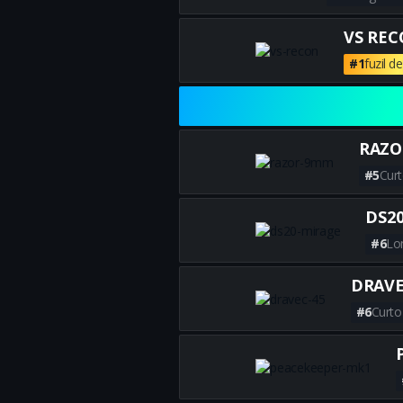
VS RE
#1
fuzil d
RAZO
#5
Curt
DS2
#6
Lo
DRAVE
#6
Curto