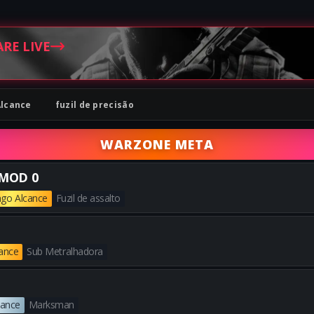
ARE LIVE
Alcance
fuzil de precisão
WARZONE META
MOD 0
go Alcance
Fuzil de assalto
Obtenha todas as melhores bu
cance
Sub Metralhadora
Obtenha todas as melhores bu
cance
Marksman