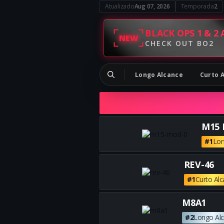
Atualizado
Aug 07, 2026
Temporada
2
BLACK OPS 1 & 2 
NEW
CHECK OUT BO2
Longo Alcance
Curto 
M15 
#1
Lon
REV-46
#1
Curto Al
M8A1
#2
Longo Al