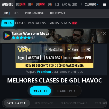
WARZONE
BO
2
BF
6
BO
1
BO
7
LOL
ARC RAIDERS
MW
2019
JOGOS
MARATHON
NEW
NEW
BR
RES.
POR RANKING
BO ROYALE
META
CLASES
VANTAGENS
CAMOS
STATS
NEW
Baixar
Warzone Meta
4,8
Vá para
Premium
para remover anúncios
MELHORES CLASES DE GDL HAVOC
WARZONE
BLACK OPS 7
BATALHA REAL
RESURGENCE
BLACK OPS ROYALE
RESURGEN