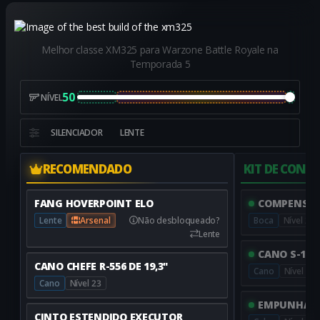
Melhor classe XM325 para Warzone Battle Royale na
Temporada 5
50
NÍVEL
SILENCIADOR
LENTE
RECOMENDADO
KIT DE CONV
FANG HOVERPOINT ELO
COMPENSADO
Lente
Arsenal
Não desbloqueado?
Boca
Nível 20
Lente
CANO S-100 
CANO CHEFE R-556 DE 19,3"
Cano
Nível 32
Cano
Nível 23
EMPUNHADU
CINTO ESTENDIDO EXECUTOR