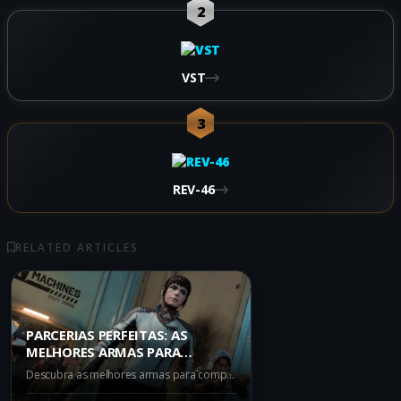
2
VST
3
REV-46
RELATED ARTICLES
PARCERIAS PERFEITAS: AS
MELHORES ARMAS PARA
COMBINAR COM O XM325 NO
Descubra as melhores armas para complementar o XM325 no Warzone Iron Gauntlet. Explore as ligações entre as opções de armas e como maximizar sua eficácia neste modo intenso.
WARZONE IRON GAUNTLET