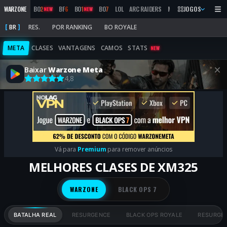
WARZONE
BO
2
BF
6
BO
1
BO
7
LOL
ARC RAIDERS
MW
2019
JOGOS
MARATHON
NEW
NEW
BR
RES.
POR RANKING
BO ROYALE
META
CLASES
VANTAGENS
CAMOS
STATS
NEW
Baixar
Warzone Meta
4,8
Vá para
Premium
para remover anúncios
MELHORES CLASES DE XM325
WARZONE
BLACK OPS 7
BATALHA REAL
RESURGENCE
BLACK OPS ROYALE
RESURGEN