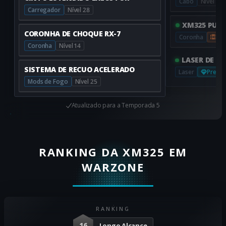
Cabo
Nível 11
Carregador
Nível 28
XM325 PUNH
CORONHA DE CHOQUE RX-7
Coronha
Ars
Coronha
Nível 14
LASER DE A
SISTEMA DE RECUO ACELERADO
Laser
Prestí
Mods de Fogo
Nível 25
Atualizado para
a Temporada 5
RANKING DA XM325 EM
WARZONE
RANKING
16
Longo Alcance