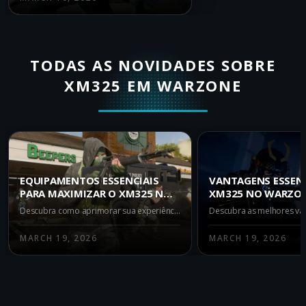
TODAS AS NOVIDADES SOBRE
XM325 EM WARZONE
EQUIPAMENTOS ESSENCIAIS
VANTAGENS ESSENC
PARA MAXIMIZAR O XM325 NO
XM325 NO WARZON
WARZONE BLACK OPS ROYALE
OPS ROYALE
Descubra como aprimorar sua experiência no Warzone Black Ops Royale com o XM325 usando os melhores equipamentos: Grappling Hook, Sticky Grenade e Trauma Kit. Torne-se invencível ao combinar táticas inteligentes e poder de fogo.
MARCH 19, 2026
MARCH 19, 2026