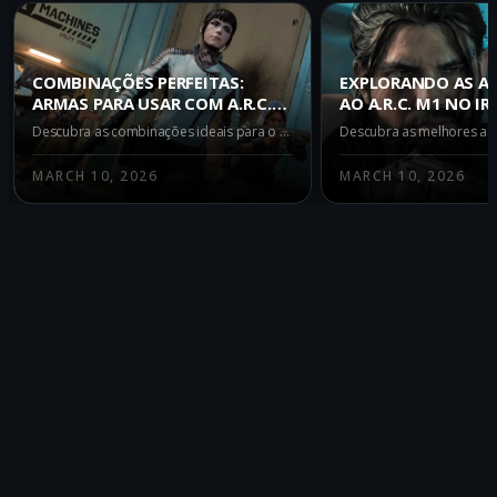
COMBINAÇÕES PERFEITAS:
EXPLORANDO AS A
ARMAS PARA USAR COM A.R.C.
AO A.R.C. M1 NO I
M1 NO WARZONE IRON
GAUNTLET DO WAR
Descubra as combinações ideais para o A.R.C. M1 no modo Warzone Iron Gauntlet. Conheça as melhores armas para potencializar seu desempenho: REV-46, Kogot-7 e Ryden 45K.
GAUNTLET
DOMINE O CAMPO 
MARCH 10, 2026
MARCH 10, 2026