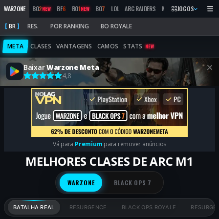
WARZONE
BO
2
BF
6
BO
1
BO
7
LOL
ARC RAIDERS
MW
2019
JOGOS
MARATHON
NEW
NEW
BR
RES.
POR RANKING
BO ROYALE
META
CLASES
VANTAGENS
CAMOS
STATS
NEW
Baixar
Warzone Meta
4,8
Vá para
Premium
para remover anúncios
MELHORES CLASES DE ARC M1
WARZONE
BLACK OPS 7
BATALHA REAL
RESURGENCE
BLACK OPS ROYALE
RESURGEN