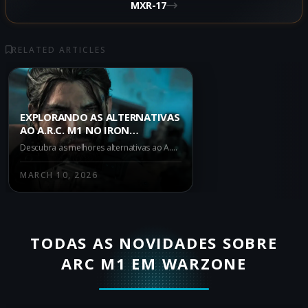
MXR-17
RELATED ARTICLES
EXPLORANDO AS ALTERNATIVAS
AO A.R.C. M1 NO IRON
GAUNTLET DO WARZONE:
Descubra as melhores alternativas ao A.R.C. M1 no modo Iron Gauntlet do Warzone. Aprenda sobre o M15 MOD 0, M8A1 e AK-27 e suas vantagens em combate. Domine o campo de batalha agora!
DOMINE O CAMPO DE BATALHA
MARCH 10, 2026
TODAS AS NOVIDADES SOBRE
ARC M1 EM WARZONE