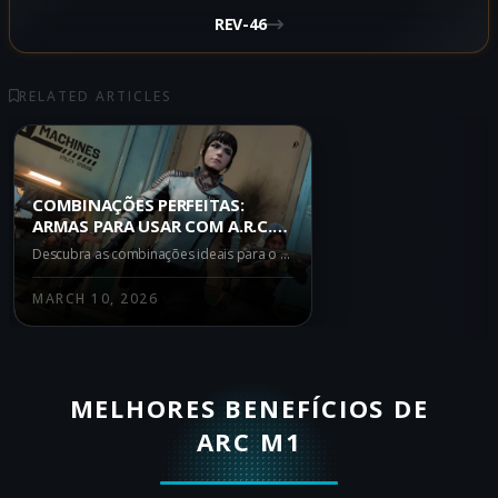
REV-46
RELATED ARTICLES
COMBINAÇÕES PERFEITAS:
ARMAS PARA USAR COM A.R.C.
M1 NO WARZONE IRON
Descubra as combinações ideais para o A.R.C. M1 no modo Warzone Iron Gauntlet. Conheça as melhores armas para potencializar seu desempenho: REV-46, Kogot-7 e Ryden 45K.
GAUNTLET
MARCH 10, 2026
MELHORES BENEFÍCIOS DE
ARC M1