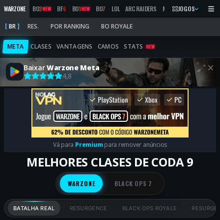
WARZONE
BO
2
BF
6
BO
1
BO
7
LOL
ARC RAIDERS
MW
2019
JOGOS
MARATHON
NEW
NEW
BR
RES.
POR RANKING
BO ROYALE
META
CLASES
VANTAGENS
CAMOS
STATS
NEW
Baixar
Warzone Meta
4,8
Vá para
Premium
para remover anúncios
MELHORES CLASES DE CODA 9
WARZONE
BLACK OPS 7
BATALHA REAL
RESURGENCE
BLACK OPS ROYALE
RESURGEN