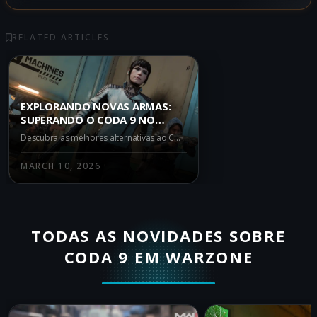
RELATED ARTICLES
EXPLORANDO NOVAS ARMAS:
SUPERANDO O CODA 9 NO
WARZONE IRON GAUNTLET
Descubra as melhores alternativas ao CODA 9 no Warzone Iron Gauntlet. Saiba porque armas como REV-46, Kogot-7 e Ryden 45K são melhores escolhas para superar a concorrência.
MARCH 10, 2026
TODAS AS NOVIDADES SOBRE
CODA 9 EM WARZONE