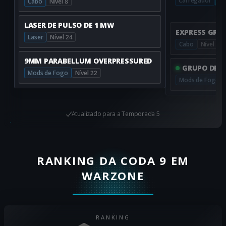
Carregador
Cabo
Nível 8
LASER DE PULSO DE 1 MW
EXPRESS GRIP
Laser
Nível 24
Cabo
Nível 8
9MM PARABELLUM OVERPRESSURED
GRUPO DE F
Mods de Fogo
Nível 22
Mods de Fogo
Atualizado para
a Temporada 5
RANKING DA CODA 9 EM
WARZONE
RANKING