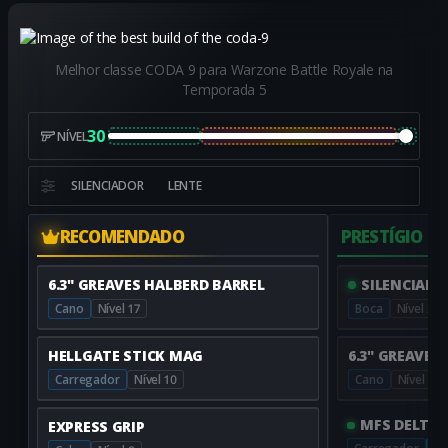
Melhor classe CODA 9 para Warzone Battle Royale na
Temporada 5
30
NÍVEL
SILENCIADOR
LENTE
RECOMENDADO
PRESTÍGIO
6.3" GREAVES HALBERD BARREL
SILENCIADO
Cano
Nível 17
Boca
Nível 26
HELLGATE STICK MAG
6.3" GREAVES
Carregador
Nível 10
Cano
Nível 17
MFS DELTAC
EXPRESS GRIP