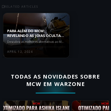
RELATED ARTICLES
PARA ALÉM DO MCW:
REVELANDO AS JOIAS OCULTAS
DO WARZONE BATTLE ROYALE
Descubra as melhores alternativas ao MCW no Warzone Battle Royale. Este artigo fornece uma visão detalhada das armas META e A Tier, como o Bruen Mk9, SOA Subverter e Pulemyot 762, úteis para jogadores que buscam refrescar suas estratégias.
APRIL 12, 2024
TODAS AS NOVIDADES SOBRE
MCW EM WARZONE