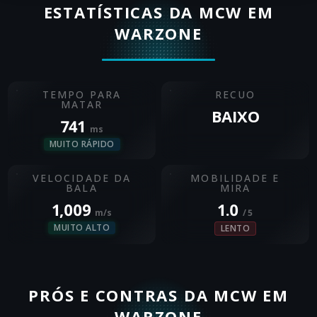
ESTATÍSTICAS DA MCW EM
WARZONE
TEMPO PARA
RECUO
MATAR
BAIXO
741
ms
MUITO RÁPIDO
VELOCIDADE DA
MOBILIDADE E
BALA
MIRA
1,009
1.0
m/s
/ 5
MUITO ALTO
LENTO
PRÓS E CONTRAS DA MCW EM
WARZONE