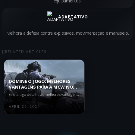
equipamentos.
ADAPTATIVO
Melhora a defesa contra explosivos, movimentação e manuseio.
RELATED ARTICLES
DOMINE O JOGO: MELHORES
VANTAGENS PARA A MCW NO
WARZONE
Este artigo detalha as melhores vantagens para usar com a MCW no Warzone. Descubra como ACELERANDO, MÃOS LEVES, REGENERAÇÃO RÁPIDA e FANTASMA podem transformar seu jogo.
APRIL 22, 2024