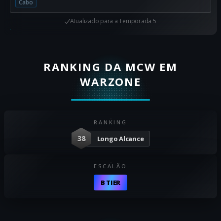
Cabo
Atualizado para
a Temporada 5
RANKING DA MCW EM
WARZONE
RANKING
38
Longo Alcance
ESCALÃO
B TIER