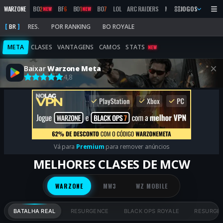
WARZONE
BO
2
BF
6
BO
1
BO
7
LOL
ARC RAIDERS
MW
2019
JOGOS
MARATHON
NEW
NEW
BR
RES.
POR RANKING
BO ROYALE
META
CLASES
VANTAGENS
CAMOS
STATS
NEW
Baixar
Warzone Meta
4,8
Vá para
Premium
para remover anúncios
MELHORES CLASES DE MCW
WARZONE
MW3
WZ MOBILE
BATALHA REAL
RESURGENCE
BLACK OPS ROYALE
RESURGEN