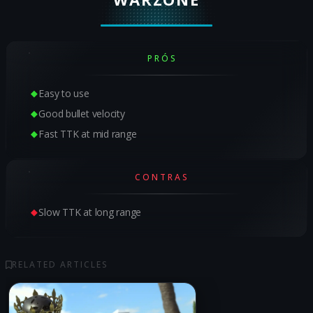
PRÓS
Easy to use
Good bullet velocity
Fast TTK at mid range
CONTRAS
Slow TTK at long range
RELATED ARTICLES