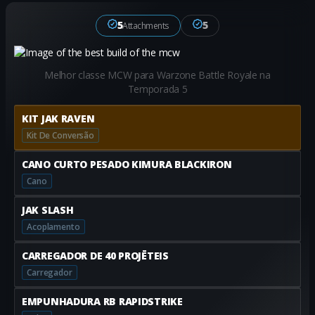
5
5
Attachments
Melhor classe MCW para Warzone Battle Royale na
Temporada 5
KIT JAK RAVEN
Kit De Conversão
CANO CURTO PESADO KIMURA BLACKIRON
Cano
JAK SLASH
Acoplamento
CARREGADOR DE 40 PROJĒTEIS
Carregador
EMPUNHADURA RB RAPIDSTRIKE