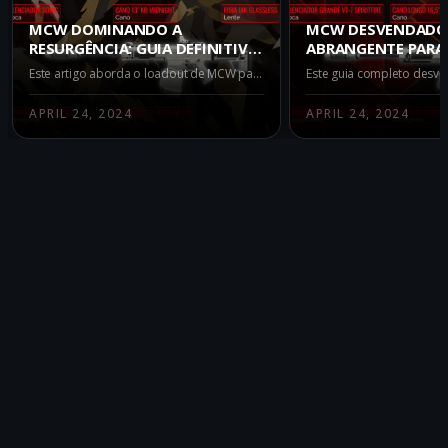
MCW DOMINANDO A
MCW DESVENDADO
RESURGÊNCIA: GUIA DEFINITIVO
ABRANGENTE PARA
DO MELHOR LOADOUT
LOADOUT NO BATT
Este artigo aborda o loadout de MCW para a Resurgência em Warzone. Discute os acessórios específicos utilizados e suas vantagens e desvantagens. Perfeito para jogadores procurando otimizar seu jogo ao utilizar a MCW no modo Resurgência.
APRIL 24, 2024
APRIL 24, 2024