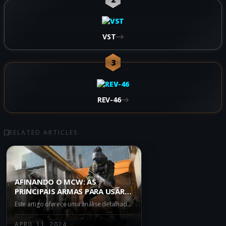
VST
3
REV-46
RELATED ARTICLES
AFINANDO O MCW: AS
PRINCIPAIS ARMAS PARA USAR
JUNTOS NO WARZONE BATTLE
Este artigo oferece uma análise detalhada do AR MCW no Warzone Battle Royale e sugere as melhores armas para emparelhar com ele. Exploramos a eficácia das SMGs META HRM-9 e Striker 9, e da pistola de nível A Renetti, todas ideais para complementar o alcance e a potência do MCW.
ROYALE
APRIL 11, 2024