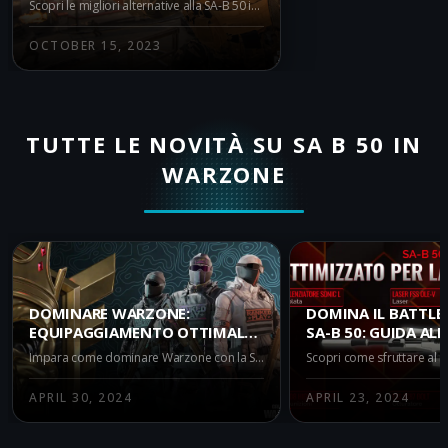
Scopri le migliori alternative alla SA-B 50 in Warzone Battle Royale. Questo articolo offre una panoramica sui fucili d'assalto top-tier che possono sfidare l'efficacia del SA-B 50 nella Meta attuale del gioco.
OCTOBER 15, 2023
TUTTE LE NOVITÀ SU SA B 50 IN
WARZONE
DOMINARE WARZONE:
DOMINA IL BATTLE
EQUIPAGGIAMENTO OTTIMALE
SA-B 50: GUIDA AL
PER LA SA-B 50
SUPREMA
Impara come dominare Warzone con la SA-B 50. Scopri le strategie per utilizzare al meglio la Granata Fumogena e la Carica Perforante con la tua classe.
APRIL 30, 2024
APRIL 23, 2024