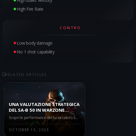
High bullet velocity
High Fire Rate
CONTRO
Low body damage
No 1 shot capability
RELATED ARTICLES
UNA VALUTAZIONE STRATEGICA
DEL SA-B 50 IN WARZONE
BATTLE ROYALE: PRO E CONTRO
Scopri le performance del fucile tattico SA-B 50 in Warzone Battle Royale. Analizziamo i pro e i contro di questa arma nella meta attuale del gioco.
OCTOBER 15, 2023