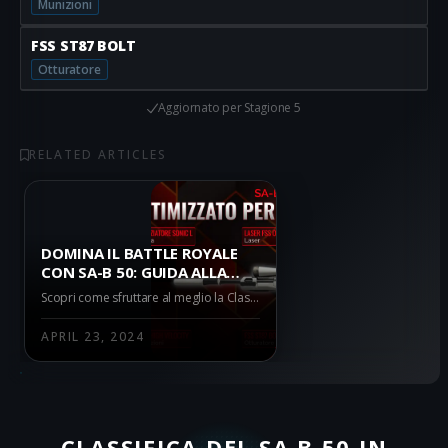
Munizioni
FSS ST87 BOLT
Otturatore
Aggiornato per
Stagione 5
RELATED ARTICLES
DOMINA IL BATTLE ROYALE
CON SA-B 50: GUIDA ALLA
CLASSE SUPREMA
Scopri come sfruttare al meglio la Classe SA-B 50 nel Battle Royale di Warzone. Questa guida dettagliata ti mostra quali accessori usare, i vantaggi e gli svantaggi, e come ottimizzare la tua strategia di gioco per dominare Urzikstan.
APRIL 23, 2024
CLASSIFICA DEL SA B 50 IN