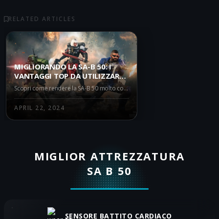
RELATED ARTICLES
MIGLIORANDO LA SA-B 50: I
VANTAGGI TOP DA UTILIZZARE
IN WARZONE
Scopri come rendere la SA-B 50 molto competitiva in Warzone con i vantaggi giusti. DI CORSA, GIOCO DI PRESTIGIO, RECUPERO RAPIDO e FANTASMA sono i vantaggi consigliati per massimizzare le potenzialità della SA-B 50.
APRIL 22, 2024
MIGLIOR ATTREZZATURA
SA B 50
SENSORE BATTITO CARDIACO