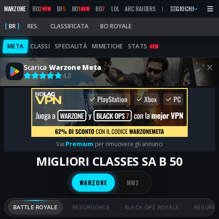
WARZONE
BO
2
BF
6
BO
1
BO
7
LOL
ARC RAIDERS
MW
2019
GIOCHI
MARATHON
NEW
NEW
BR
RES.
CLASSIFICATA
BO ROYALE
META
CLASSI
SPECIALITÀ
MIMETICHE
STATS
NEW
Scarica
Warzone Meta
4,8
Vai
Premium
per rimuovere gli annunci
MIGLIORI CLASSES SA B 50
WARZONE
MW2
BATTLE ROYALE
RESURGENCE
BLACK OPS ROYALE
RESURGE