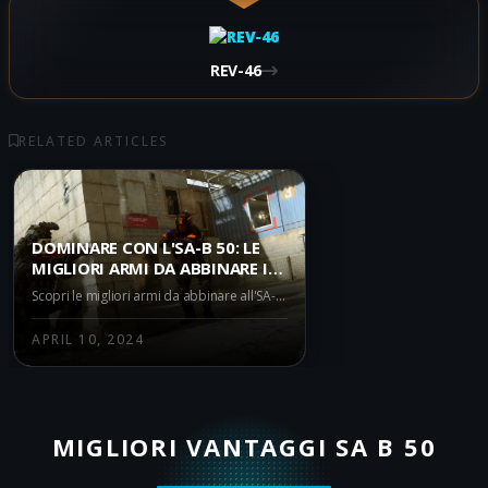
REV-46
RELATED ARTICLES
DOMINARE CON L'SA-B 50: LE
MIGLIORI ARMI DA ABBINARE IN
WARZONE BATTLE ROYALE
Scopri le migliori armi da abbinare all'SA-B 50 in Warzone Battle Royale. Questo articolo offre una panoramica dell'SA-B 50 e delle sue potenziali combinazioni con altre armi come l'HRM-9, Striker 9 e Renetti.
APRIL 10, 2024
MIGLIORI VANTAGGI SA B 50