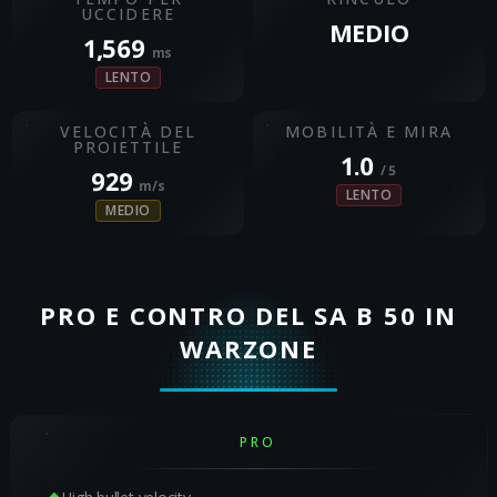
UCCIDERE
MEDIO
1,569
ms
LENTO
VELOCITÀ DEL
MOBILITÀ E MIRA
PROIETTILE
1.0
/ 5
929
m/s
LENTO
MEDIO
PRO E CONTRO DEL SA B 50 IN
WARZONE
PRO