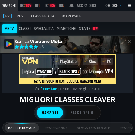
WARZONE
BO
2
BF
6
BO
1
BO
7
LOL
ARC RAIDERS
MW
2019
GIOCHI
MARATHON
NEW
NEW
BR
RES.
CLASSIFICATA
BO ROYALE
META
CLASSI
SPECIALITÀ
MIMETICHE
STATS
NEW
Scarica
Warzone Meta
4,8
Vai
Premium
per rimuovere gli annunci
MIGLIORI CLASSES CLEAVER
WARZONE
BLACK OPS 6
BATTLE ROYALE
RESURGENCE
BLACK OPS ROYALE
RESURGE