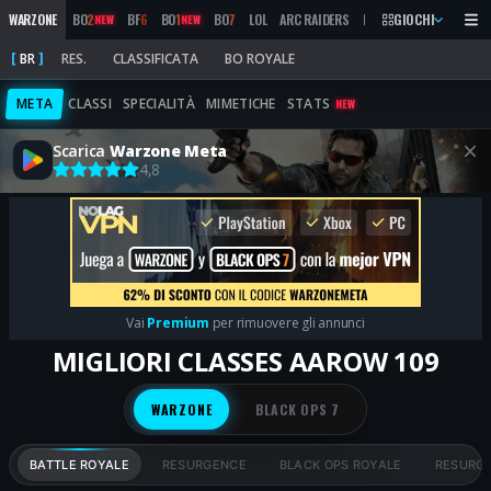
WARZONE
BO
2
BF
6
BO
1
BO
7
LOL
ARC RAIDERS
MW
2019
GIOCHI
MARATHON
NEW
NEW
BR
RES.
CLASSIFICATA
BO ROYALE
META
CLASSI
SPECIALITÀ
MIMETICHE
STATS
NEW
Scarica
Warzone Meta
4,8
Vai
Premium
per rimuovere gli annunci
MIGLIORI CLASSES AAROW 109
WARZONE
BLACK OPS 7
BATTLE ROYALE
RESURGENCE
BLACK OPS ROYALE
RESURGE