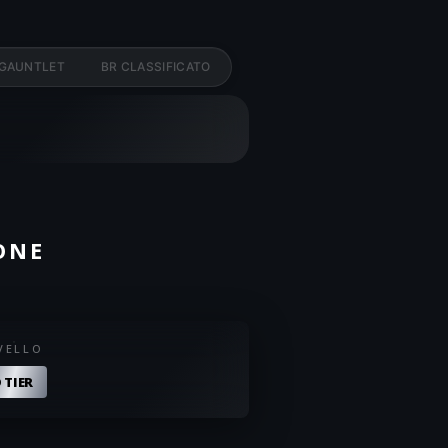
 GAUNTLET
BR CLASSIFICATO
ONE
VELLO
 TIER