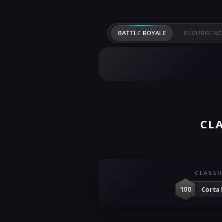
BATTLE ROYALE
RESURGENC
CL
CLASSI
106
Corta