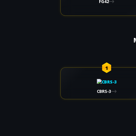
FG42
1
CBRS-3