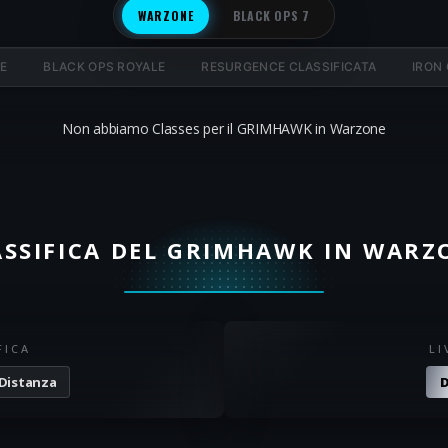
WARZONE
BLACK OPS 7
E
BLACK OPS ROYALE
RESURGENCE CLASSIFICATA
IRON
Non abbiamo Classes per il GRIMHAWK in Warzone
ASSIFICA DEL GRIMHAWK IN WARZ
FICA
LI
 Distanza
D