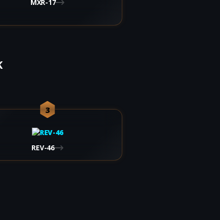
MXR-17
K
3
REV-46