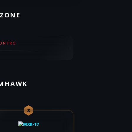
RZONE
ONTRO
RIMHAWK
3