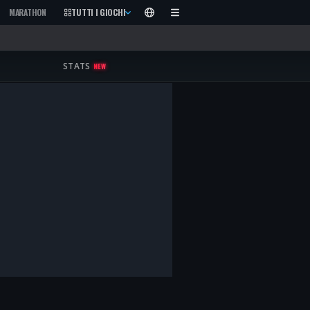
9
MARATHON
BLACK OPS
TUTTI I GIOCHI
6
MODERN WARFARE
3
MODERN WARFARE
2
WARZONE MOBIL
STATS
NEW