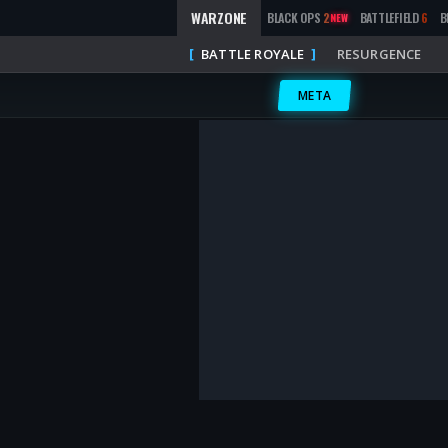
WARZONE
BLACK OPS
2
BATTLEFIELD
6
B
NEW
BATTLE ROYALE
RESURGENCE
META