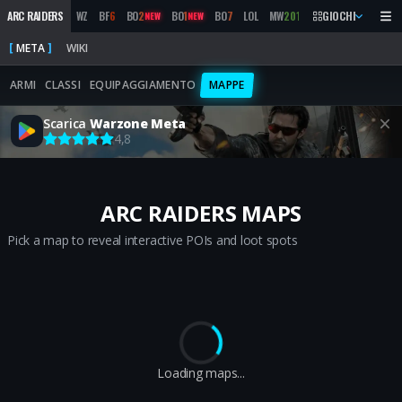
ARC RAIDERS
WZ
BF
6
BO
2
BO
1
BO
7
LOL
MW
2019
MARATHON
GIOCHI
BO
6
NEW
NEW
META
WIKI
ARMI
CLASSI
EQUIPAGGIAMENTO
MAPPE
Scarica
Warzone Meta
4,8
ARC RAIDERS MAPS
Pick a map to reveal interactive POIs and loot spots
Loading...
Loading maps...