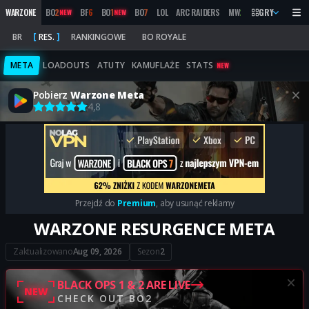
WARZONE
BO
2
BF
6
BO
1
BO
7
LOL
ARC RAIDERS
MW
2019
GRY
MARATHON
NEW
NEW
BR
RES.
RANKINGOWE
BO ROYALE
META
LOADOUTS
ATUTY
KAMUFLAŻE
STATS
NEW
Pobierz
Warzone Meta
4,8
Przejdź do
Premium
, aby usunąć reklamy
WARZONE RESURGENCE META
Zaktualizowano
Aug 09, 2026
Sezon
2
BLACK OPS 1 & 2 ARE LIVE
NEW
CHECK OUT BO2