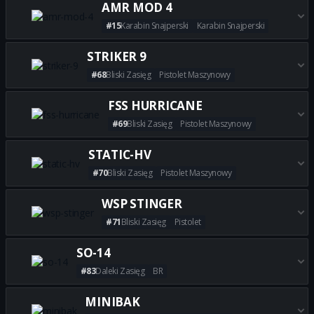
AMR MOD 4
#15
Karabin Snajperski
Karabin Snajperski
Zdobądź wszystkie najlepsze 
STRIKER 9
#68
Bliski Zasięg
Pistolet Maszynowy
Zdobądź wszystkie najlepsze b
FSS HURRICANE
#69
Bliski Zasięg
Pistolet Maszynowy
Zdobądź wszystkie najlepsze 
STATIC-HV
#70
Bliski Zasięg
Pistolet Maszynowy
Zdobądź wszystkie najlepsze 
WSP STINGER
#71
Bliski Zasięg
Pistolet
Zdobądź wszystkie najlepsze 
SO-14
#83
Daleki Zasięg
BR
Zdobądź wszystkie najlepsze b
MINIBAK