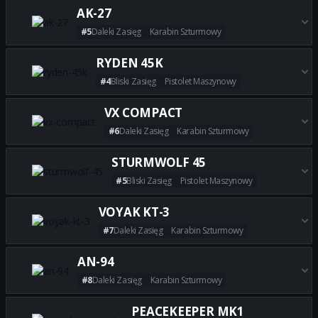
AK-27
#5
Daleki Zasięg
Karabin Szturmowy
Zdobądź wszystkie najlepsze b
RYDEN 45K
#4
Bliski Zasięg
Pistolet Maszynowy
Zdobądź wszystkie najlepsze 
VX COMPACT
#6
Daleki Zasięg
Karabin Szturmowy
Zdobądź wszystkie najlepsze
STURMWOLF 45
#5
Bliski Zasięg
Pistolet Maszynowy
Zdobądź wszystkie najlepsze
VOYAK KT-3
#7
Daleki Zasięg
Karabin Szturmowy
Zdobądź wszystkie najlepsze 
AN-94
#8
Daleki Zasięg
Karabin Szturmowy
Zdobądź wszystkie najlepsze 
PEACEKEEPER MK1