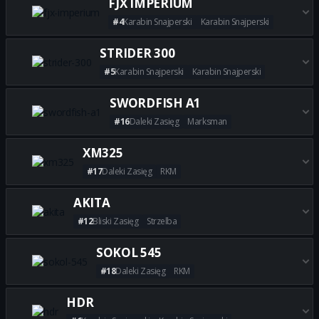
FJX IMPERIUM
#4
Karabin Snajperski
Karabin Snajperski
Zdobądź wszystkie najlepsze 
STRIDER 300
#5
Karabin Snajperski
Karabin Snajperski
Zdobądź wszystkie najlepsze b
SWORDFISH A1
#16
Daleki Zasięg
Marksman
Zdobądź wszystkie najlepsze 
XM325
#17
Daleki Zasięg
RKM
Zdobądź wszystkie najlepsze 
AKITA
#12
Bliski Zasięg
Strzelba
Zdobądź wszystkie najlepsze 
SOKOL 545
#18
Daleki Zasięg
RKM
Zdobądź wszystkie najlepsze 
HDR