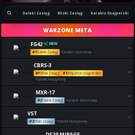
Daleki Zasięg
Bliski Zasięg
Karabin Snajperski
WARZONE META
FG42
NEW
#1
Daleki Zasięg
Karabin Szturmowy
Zdobądź wszystkie najlepsze 
CBRS-3
#1
Bliski Zasięg
#1
Wsparcie snajperskie
Pistolet Maszynowy
Zdobądź wszystkie najlepsze 
MXR-17
#2
Daleki Zasięg
Karabin Szturmowy
Zdobądź wszystkie najlepsze 
VST
#2
Bliski Zasięg
Pistolet Maszynowy
Zdobądź wszystkie najlepsze 
DS20 MIRAGE