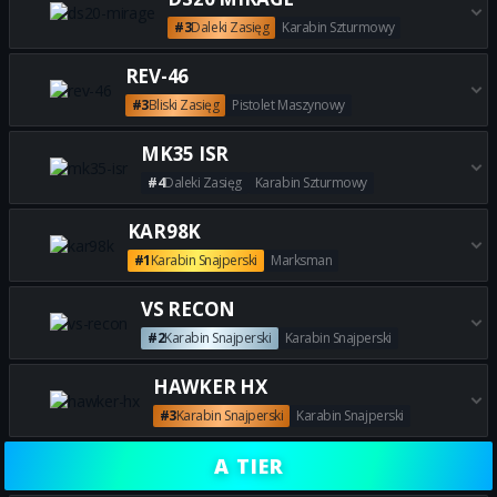
#3
Daleki Zasięg
Karabin Szturmowy
Zdobądź wszystkie najlepsze 
REV-46
#3
Bliski Zasięg
Pistolet Maszynowy
Zdobądź wszystkie najlepsze b
MK35 ISR
#4
Daleki Zasięg
Karabin Szturmowy
Zdobądź wszystkie najlepsze 
KAR98K
#1
Karabin Snajperski
Marksman
Zdobądź wszystkie najlepsze 
VS RECON
#2
Karabin Snajperski
Karabin Snajperski
Zdobądź wszystkie najlepsze 
HAWKER HX
#3
Karabin Snajperski
Karabin Snajperski
Zdobądź wszystkie najlepsze
A TIER