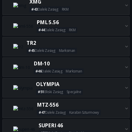
XMG
#43
Daleki Zasięg
RKM
Zdobądź wszystkie najlepsze 
PML 5.56
#44
Daleki Zasięg
RKM
Zdobądź wszystkie najlepsze b
TR2
#45
Daleki Zasięg
Marksman
Zdobądź wszystkie najlepsze 
DM-10
#46
Daleki Zasięg
Marksman
Zdobądź wszystkie najlepsze 
OLYMPIA
#51
Bliski Zasięg
Specjalne
Zdobądź wszystkie najlepsze 
MTZ-556
#47
Daleki Zasięg
Karabin Szturmowy
Zdobądź wszystkie najlepsze 
SUPERI 46