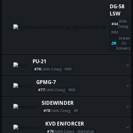
Zdobądź wszystkie najlepsze
DG-58
LSW
Bliski
#64
Zasięg
RKM
Zestaw
Do
Konwersji
Zdobądź wszystkie najlepsze 
PU-21
#76
Daleki Zasięg
RKM
Zdobądź wszystkie najlepsze b
GPMG-7
#77
Daleki Zasięg
RKM
Zdobądź wszystkie najlepsze 
SIDEWINDER
#78
Daleki Zasięg
BR
Zdobądź wszystkie najlepsze 
KVD ENFORCER
#79
Daleki Zasięg
Marksman