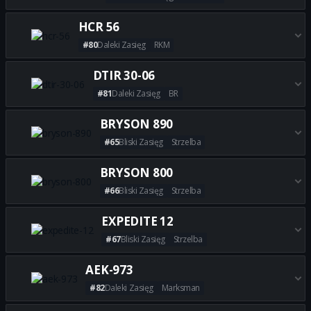
Zdobądź wszystkie najlepsze 
HCR 56
#80
Daleki Zasięg
RKM
Zdobądź wszystkie najlepsze b
DTIR 30-06
#81
Daleki Zasięg
BR
Zdobądź wszystkie najlepsze b
BRYSON 890
#65
Bliski Zasięg
Strzelba
Zdobądź wszystkie najlepsze 
BRYSON 800
#66
Bliski Zasięg
Strzelba
Zdobądź wszystkie najlepsze 
EXPEDITE 12
#67
Bliski Zasięg
Strzelba
Zdobądź wszystkie najlepsze b
AEK-973
#82
Daleki Zasięg
Marksman
Zdobądź wszystkie najlepsze b