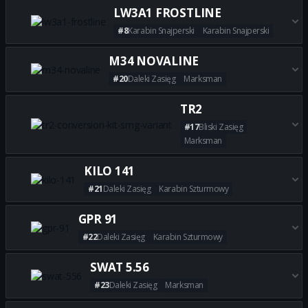
Zdobądź wszystkie najlepsze b
LW3A1 FROSTLINE
#8
Karabin Snajperski
Karabin Snajperski
Zdobądź wszystkie najlepsze 
M34 NOVALINE
#20
Daleki Zasięg
Marksman
Zdobądź wszystkie najlepsze 
TR2
#17
Bliski Zasięg
Marksman
Zdobądź wszystkie najlepsze 
KILO 141
#21
Daleki Zasięg
Karabin Szturmowy
Zdobądź wszystkie najlepsze b
GPR 91
#22
Daleki Zasięg
Karabin Szturmowy
Zdobądź wszystkie najlepsze b
SWAT 5.56
#23
Daleki Zasięg
Marksman
Zdobądź wszystkie najlepsze 