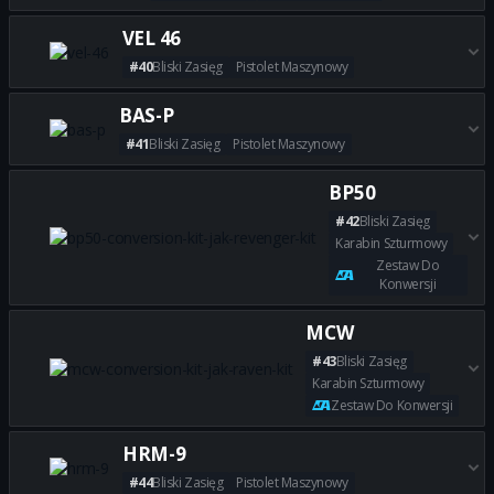
Zdobądź wszystkie najlepsze 
VEL 46
#40
Bliski Zasięg
Pistolet Maszynowy
Zdobądź wszystkie najlepsze b
BAS-P
#41
Bliski Zasięg
Pistolet Maszynowy
Zdobądź wszystkie najlepsze 
BP50
#42
Bliski Zasięg
Karabin Szturmowy
Zestaw Do
Konwersji
Zdobądź wszystkie najlepsze 
MCW
#43
Bliski Zasięg
Karabin Szturmowy
Zestaw Do Konwersji
Zdobądź wszystkie najlepsze
HRM-9
#44
Bliski Zasięg
Pistolet Maszynowy