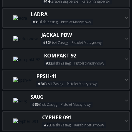
#14
Karabin Snajperski
Karabin Snajperski
Zdobądź wszystkie najlepsze
LADRA
#31
Bliski Zasięg
Pistolet Maszynowy
Zdobądź wszystkie najlepsze 
JACKAL PDW
#32
Bliski Zasięg
Pistolet Maszynowy
Zdobądź wszystkie najlepsze 
KOMPAKT 92
#33
Bliski Zasięg
Pistolet Maszynowy
Zdobądź wszystkie najlepsze 
PPSH-41
#34
Bliski Zasięg
Pistolet Maszynowy
Zdobądź wszystkie najlepsze 
SAUG
#35
Bliski Zasięg
Pistolet Maszynowy
Zdobądź wszystkie najlepsze 
CYPHER 091
#28
Daleki Zasięg
Karabin Szturmowy