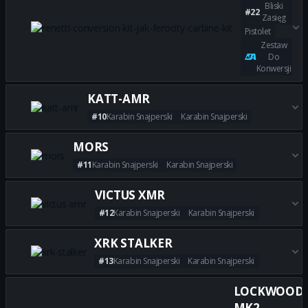
Bliski
#22
Zasięg
Pistolet
Zestaw
Do
Konwersji
Zdobądź wszystkie najlepsze 
KATT-AMR
#10
Karabin Snajperski
Karabin Snajperski
Zdobądź wszystkie najlepsze
MORS
#11
Karabin Snajperski
Karabin Snajperski
Zdobądź wszystkie najlepsze 
VICTUS XMR
#12
Karabin Snajperski
Karabin Snajperski
Zdobądź wszystkie najlepsze 
XRK STALKER
#13
Karabin Snajperski
Karabin Snajperski
Zdobądź wszystkie najlepsze 
LOCKWOOD
MK2