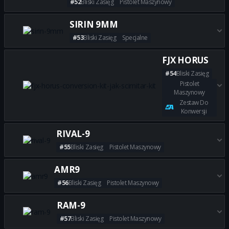
#52
Bliski Zasięg
Pistolet Maszynowy
Zdobądź wszystkie najlepsze b
SIRIN 9MM
#53
Bliski Zasięg
Specjalne
Zdobądź wszystkie najlepsze 
FJX HORUS
#54
Bliski Zasięg
Pistolet
Maszynowy
Zestaw Do
Konwersji
Zdobądź wszystkie najlepsze 
RIVAL-9
#55
Bliski Zasięg
Pistolet Maszynowy
Zdobądź wszystkie najlepsze b
AMR9
#56
Bliski Zasięg
Pistolet Maszynowy
Zdobądź wszystkie najlepsze 
RAM-9
#57
Bliski Zasięg
Pistolet Maszynowy