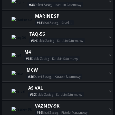
#33
Daleki Zasięg
Karabin Szturmowy
Zdobądź wszystkie najlepsze b
MARINE SP
#38
Bliski Zasięg
Strzelba
Zdobądź wszystkie najlepsze 
TAQ-56
#34
Daleki Zasięg
Karabin Szturmowy
Zdobądź wszystkie najlepsze 
M4
#35
Daleki Zasięg
Karabin Szturmowy
Zdobądź wszystkie najlepsze 
MCW
#36
Daleki Zasięg
Karabin Szturmowy
Zdobądź wszystkie najlepsze
AS VAL
#37
Daleki Zasięg
Karabin Szturmowy
Zdobądź wszystkie najlepsze 
VAZNEV-9K
#39
Bliski Zasięg
Pistolet Maszynowy