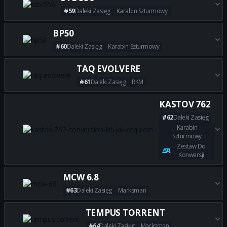
#59
Daleki Zasięg
Karabin Szturmowy
Zdobądź wszystkie najlepsze b
BP50
#60
Daleki Zasięg
Karabin Szturmowy
Zdobądź wszystkie najlepsze 
TAQ EVOLVERE
#61
Daleki Zasięg
RKM
Zdobądź wszystkie najlepsze 
KASTOV 762
#62
Daleki Zasięg
Karabin
Szturmowy
Zestaw Do
Konwersji
Zdobądź wszystkie najlepsze 
MCW 6.8
#63
Daleki Zasięg
Marksman
Zdobądź wszystkie najlepsze 
TEMPUS TORRENT
#64
Daleki Zasięg
Marksman