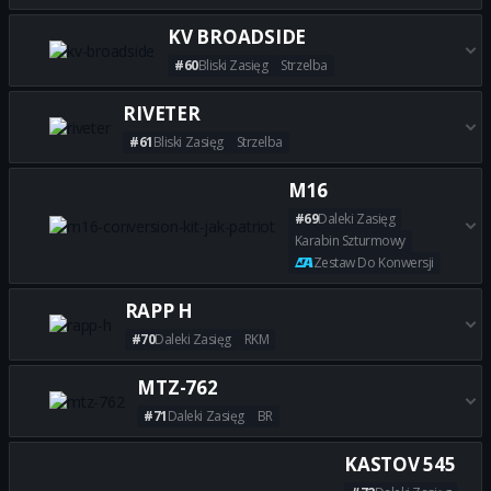
Zdobądź wszystkie najlepsze 
KV BROADSIDE
#60
Bliski Zasięg
Strzelba
Zdobądź wszystkie najlepsze 
RIVETER
#61
Bliski Zasięg
Strzelba
Zdobądź wszystkie najlepsze 
M16
#69
Daleki Zasięg
Karabin Szturmowy
Zestaw Do Konwersji
Zdobądź wszystkie najlepsze 
RAPP H
#70
Daleki Zasięg
RKM
Zdobądź wszystkie najlepsze 
MTZ-762
#71
Daleki Zasięg
BR
Zdobądź wszystkie najlepsze 
KASTOV 545