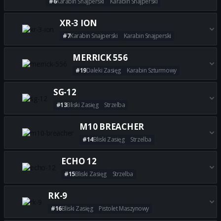
#6
Karabin Snajperski
Karabin Snajperski
Zdobądź wszystkie najlepsze 
XR-3 ION
#7
Karabin Snajperski
Karabin Snajperski
Zdobądź wszystkie najlepsze b
MERRICK 556
#19
Daleki Zasięg
Karabin Szturmowy
Zdobądź wszystkie najlepsze 
SG-12
#13
Bliski Zasięg
Strzelba
Zdobądź wszystkie najlepsze b
M10 BREACHER
#14
Bliski Zasięg
Strzelba
Zdobądź wszystkie najlepsze 
ECHO 12
#15
Bliski Zasięg
Strzelba
Zdobądź wszystkie najlepsze 
RK-9
#16
Bliski Zasięg
Pistolet Maszynowy