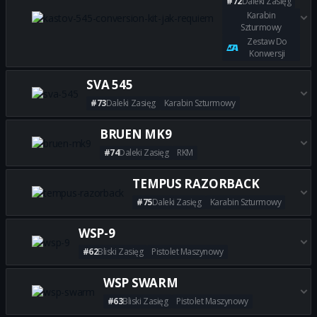
#72
Daleki Zasięg
Karabin
Szturmowy
Zestaw Do
Konwersji
Zdobądź wszystkie najlepsze 
SVA 545
#73
Daleki Zasięg
Karabin Szturmowy
Zdobądź wszystkie najlepsze b
BRUEN MK9
#74
Daleki Zasięg
RKM
Zdobądź wszystkie najlepsze 
TEMPUS RAZORBACK
#75
Daleki Zasięg
Karabin Szturmowy
Zdobądź wszystkie najlepsze
WSP-9
#62
Bliski Zasięg
Pistolet Maszynowy
Zdobądź wszystkie najlepsze 
WSP SWARM
#63
Bliski Zasięg
Pistolet Maszynowy