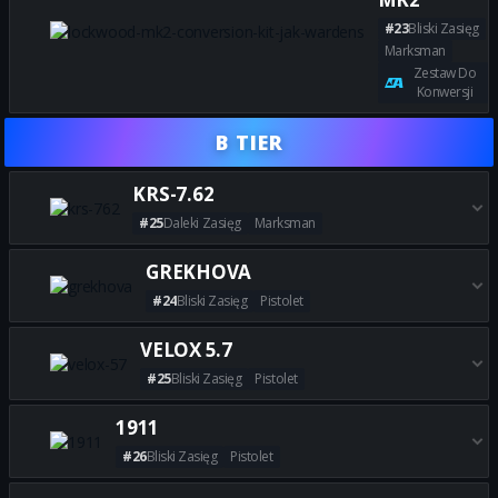
#23
Bliski Zasięg
Marksman
Zestaw Do
Konwersji
Zdobądź wszystkie najlepsze
B TIER
KRS-7.62
#25
Daleki Zasięg
Marksman
Zdobądź wszystkie najlepsze b
GREKHOVA
#24
Bliski Zasięg
Pistolet
Zdobądź wszystkie najlepsze
VELOX 5.7
#25
Bliski Zasięg
Pistolet
Zdobądź wszystkie najlepsze b
1911
#26
Bliski Zasięg
Pistolet
Zdobądź wszystkie najlepsze b