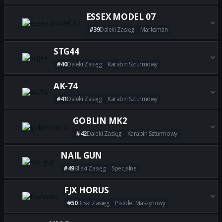
Zdobądź wszystkie najlepsze b
ESSEX MODEL 07
#39
Daleki Zasięg
Marksman
Zdobądź wszystkie najlepsze 
STG44
#40
Daleki Zasięg
Karabin Szturmowy
Zdobądź wszystkie najlepsze 
AK-74
#41
Daleki Zasięg
Karabin Szturmowy
Zdobądź wszystkie najlepsze b
GOBLIN MK2
#42
Daleki Zasięg
Karabin Szturmowy
Zdobądź wszystkie najlepsze 
NAIL GUN
#49
Bliski Zasięg
Specjalne
Zdobądź wszystkie najlepsze 
FJX HORUS
#50
Bliski Zasięg
Pistolet Maszynowy
Zdobądź wszystkie najlepsze 