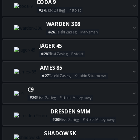
CODA 9
#27
Bliski Zasięg
Pistolet
Zdobądź wszystkie najlepsze 
WARDEN 308
#26
Daleki Zasięg
Marksman
Zdobądź wszystkie najlepsze 
JÄGER 45
#28
Bliski Zasięg
Pistolet
Zdobądź wszystkie najlepsze b
AMES 85
#27
Daleki Zasięg
Karabin Szturmowy
Zdobądź wszystkie najlepsze 
C9
#29
Bliski Zasięg
Pistolet Maszynowy
Zdobądź wszystkie najlepsze b
DRESDEN 9MM
#30
Bliski Zasięg
Pistolet Maszynowy
Zdobądź wszystkie najlepsze
SHADOW SK