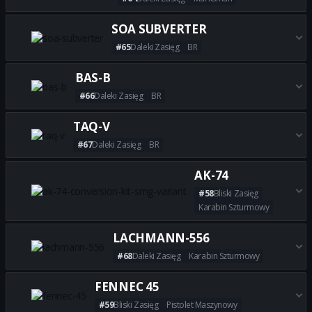
Zdobądź wszystkie najlepsze
SOA SUBVERTER
#65
Daleki Zasięg
BR
Zdobądź wszystkie najlepsze 
BAS-B
#66
Daleki Zasięg
BR
Zdobądź wszystkie najlepsze 
TAQ-V
#67
Daleki Zasięg
BR
Zdobądź wszystkie najlepsze 
AK-74
#58
Bliski Zasięg
Karabin Szturmowy
Zdobądź wszystkie najlepsze b
LACHMANN-556
#68
Daleki Zasięg
Karabin Szturmowy
Zdobądź wszystkie najlepsze
FENNEC 45
#59
Bliski Zasięg
Pistolet Maszynowy