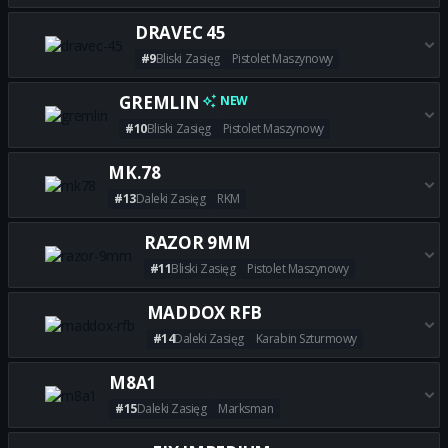
Zdobądź wszystkie najlepsze 
DRAVEC 45
#9
Bliski Zasięg
Pistolet Maszynowy
Zdobądź wszystkie najlepsze 
GREMLIN
NEW
#10
Bliski Zasięg
Pistolet Maszynowy
Zdobądź wszystkie najlepsze 
MK.78
#13
Daleki Zasięg
RKM
Zdobądź wszystkie najlepsze 
RAZOR 9MM
#11
Bliski Zasięg
Pistolet Maszynowy
Zdobądź wszystkie najlepsze
MADDOX RFB
#14
Daleki Zasięg
Karabin Szturmowy
Zdobądź wszystkie najlepsze
M8A1
#15
Daleki Zasięg
Marksman
Zdobądź wszystkie najlepsze 