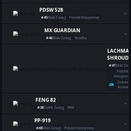
Zdobądź wszystkie najlepsze 
PDSW 528
#45
Bliski Zasięg
Pistolet Maszynowy
Zdobądź wszystkie najlepsze 
MX GUARDIAN
#46
Bliski Zasięg
Strzelba
Zdobądź wszystkie najlepsze
LACHMA
SHROUD
#47
Bliski Zasi
Pistolet
Maszynow
Zestaw 
Konwersj
Zdobądź wszystkie najlepsze
FENG 82
#38
Daleki Zasięg
RKM
Zdobądź wszystkie najlepsze 
PP-919
#48
Bliski Zasięg
Pistolet Maszynowy