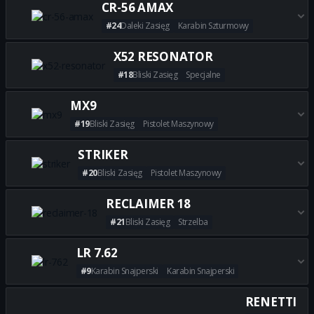
CR-56 AMAX
#24
Daleki Zasięg
Karabin Szturmowy
Zdobądź wszystkie najlepsze 
X52 RESONATOR
#18
Bliski Zasięg
Specjalne
Zdobądź wszystkie najlepsze 
MX9
#19
Bliski Zasięg
Pistolet Maszynowy
Zdobądź wszystkie najlepsze 
STRIKER
#20
Bliski Zasięg
Pistolet Maszynowy
Zdobądź wszystkie najlepsze 
RECLAIMER 18
#21
Bliski Zasięg
Strzelba
Zdobądź wszystkie najlepsze 
LR 7.62
#9
Karabin Snajperski
Karabin Snajperski
Zdobądź wszystkie najlepsze b
RENETTI