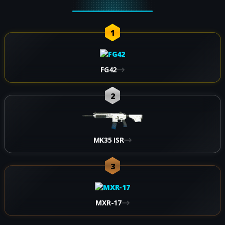
1
FG42
2
MK35 ISR
3
MXR-17