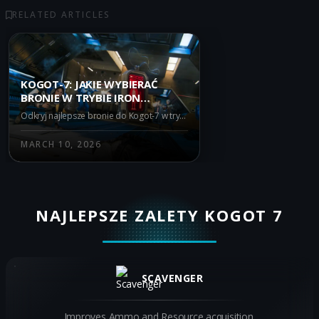
RELATED ARTICLES
KOGOT-7: JAKIE WYBIERAĆ
BRONIE W TRYBIE IRON
GAUNTLET WARZONE?
Odkryj najlepsze bronie do Kogot-7 w trybie Iron Gauntlet Warzone. Dowiedz się, jak M15 MOD 0, M8A1 i AK-27 poprawiają efektywność w grze. Przeczytaj nasz przewodnik, aby zoptymalizować swoją rozgrywkę i zdobyć przewagę nad przeciwnikami.
MARCH 10, 2026
NAJLEPSZE ZALETY KOGOT 7
SCAVENGER
Improves Ammo and Resource acquisition.