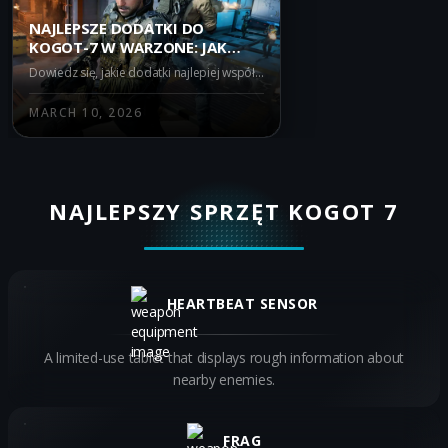
NAJLEPSZE DODATKI DO
KOGOT-7 W WARZONE: JAK
POPRAWIĆ SWOJE
Dowiedz się, jakie dodatki najlepiej współgrają z pistoletem maszynowym Kogot-7 w Warzone! Popraw swoją skuteczność dzięki Szybkim Dłoniom, Duchowi, Rozważności i Następnej Turze. Poznaj pełen potencjał tej broni w obecnej mecie.
UMIEJĘTNOŚCI?
MARCH 10, 2026
NAJLEPSZY SPRZĘT KOGOT 7
HEARTBEAT SENSOR
A limited-use tablet that displays rough information about
nearby enemies.
FRAG