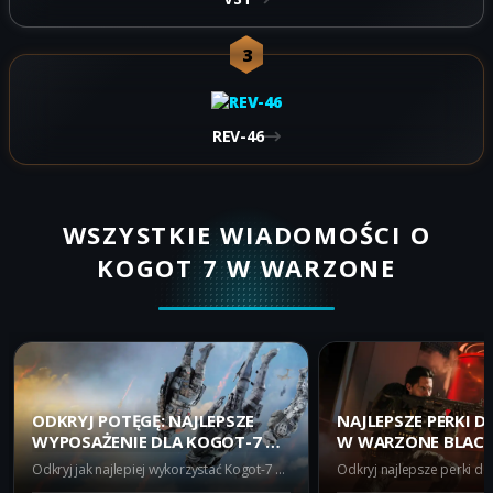
3
REV-46
WSZYSTKIE WIADOMOŚCI O
KOGOT 7 W WARZONE
ODKRYJ POTĘGĘ: NAJLEPSZE
NAJLEPSZE PERKI 
WYPOSAŻENIE DLA KOGOT-7 W
W WARZONE BLACK
WARZONE BLACK OPS ROYALE
ROYALE
Odkryj jak najlepiej wykorzystać Kogot-7 w Warzone Black Ops Royale! Poznaj idealne wyposażenie jak Hak Chwytakowy i Granat Przylepny, aby dominować na krótkich dystansach.