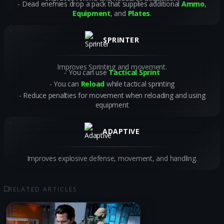
Dead enemies drop a pack that supplies additional
Ammo
,
Equipment
, and
Plates
.
SPRINTER
Improves Sprinting and movement.
You can use
Tactical Sprint
You can
Reload
while tactical sprinting
Reduce penalties for movement when reloading and using
equipment
ADAPTIVE
Improves explosive defense, movement, and handling.
RELATED ARTICLES