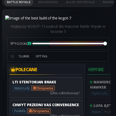
BATTLE ROYALE
RESURGENCE
BLACK OPS ROYALE
RANKIN
Najlepszy KOGOT-7 Loadout dla Warzone Battle Royale w
Sezonie 5
39
POZIOM
TŁUMIK
OPTYKA
POLECANE
HIPFIRE
LTI STENTORIAN BRAKE
NAWIERCON
HAWKER
Wylot Lufy
Zbrojownia
Nie odblokowany?
Wylot Lufy
Poz
CHWYT PRZEDNI VAS CONVERGENCE
LUFA 8,5" T
Podlufa
Zbrojownia
Bęben
Poziom
Nie odblokowany?