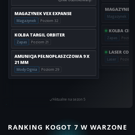
MAGAZYNEK V
MAGAZYNEK VEX EXPANSE
Magazynek
Po
Magazynek
Poziom 32
KOLBA CIND
KOLBA TARGIL ORBITER
Zapas
Poziom
Zapas
Poziom 21
LASER CONV
AMUNICJA PEŁNOPŁASZCZOWA 9 X
Laser
Poziom 
21 MM
Mody Ognia
Poziom 29
Aktualne na
sezon 5
RANKING KOGOT 7 W WARZONE