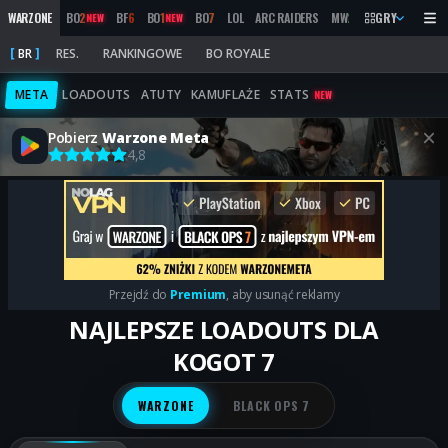
WARZONE
BO
2
BF
6
BO
1
BO
7
LOL
ARC RAIDERS
MW
2019
GRY
MARATHON
NEW
NEW
BR
RES.
RANKINGOWE
BO ROYALE
META
LOADOUTS
ATUTY
KAMUFLAŻE
STATS
NEW
Pobierz
Warzone Meta
4,8
Przejdź do
Premium
, aby usunąć reklamy
NAJLEPSZE LOADOUTS DLA
KOGOT 7
WARZONE
BLACK OPS 7