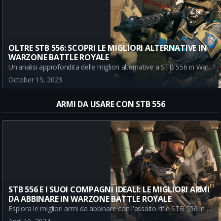
OLTRE STB 556: SCOPRI LE MIGLIORI ALTERNATIVE IN
WARZONE BATTLE ROYALE
Un'analisi approfondita delle migliori alternative a STB 556 in Warzone Battle Royale. Esplora nuove opzioni per ottimizzare il tuo arsenale e dominare la battaglia.
October 15, 2023
ARMI DA USARE CON STB 556
STB 556 E I SUOI COMPAGNI IDEALI: LE MIGLIORI ARMI
DA ABBINARE IN WARZONE BATTLE ROYALE
Esplora le migliori armi da abbinare con l'assalto rifle STB 556 in Warzone's Battle Royale. Dai un'occhiata alle nostre raccomandazioni per gli abbinamenti di armi top come HRM-9, Striker 9 e Renetti. Indipendentemente dal tuo stile di gioco, abbiamo le tattiche migliori per te.