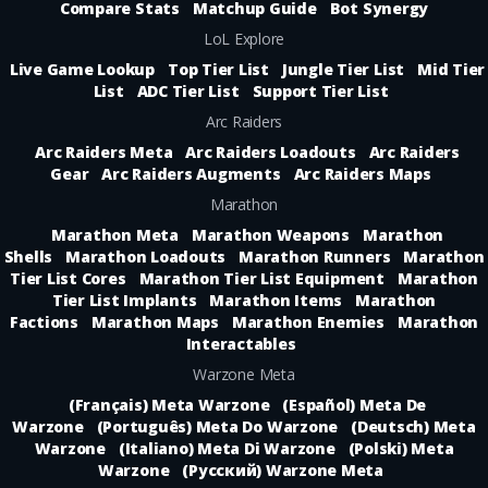
Compare Stats
Matchup Guide
Bot Synergy
LoL Explore
Live Game Lookup
Top Tier List
Jungle Tier List
Mid Tier
List
ADC Tier List
Support Tier List
Arc Raiders
Arc Raiders Meta
Arc Raiders Loadouts
Arc Raiders
Gear
Arc Raiders Augments
Arc Raiders Maps
Marathon
Marathon Meta
Marathon Weapons
Marathon
Shells
Marathon Loadouts
Marathon Runners
Marathon
Tier List Cores
Marathon Tier List Equipment
Marathon
Tier List Implants
Marathon Items
Marathon
Factions
Marathon Maps
Marathon Enemies
Marathon
Interactables
Warzone Meta
(Français) Meta Warzone
(Español) Meta De
Warzone
(Português) Meta Do Warzone
(Deutsch) Meta
Warzone
(Italiano) Meta Di Warzone
(Polski) Meta
Warzone
(Русский) Warzone Meta