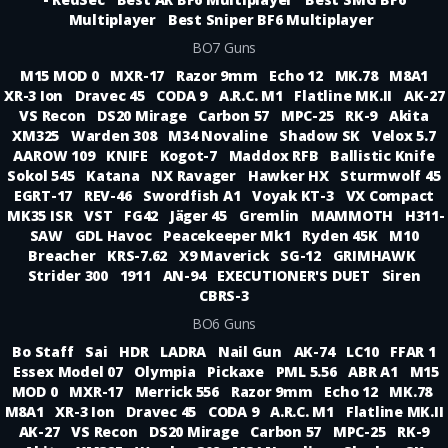
Multiplayer
Best Sniper BF6 Multiplayer
BO7 Guns
M15 MOD 0
MXR-17
Razor 9mm
Echo 12
MK.78
M8A1
XR-3 Ion
Dravec 45
CODA 9
A.R.C. M1
Flatline MK.II
AK-27
VS Recon
DS20 Mirage
Carbon 57
MPC-25
RK-9
Akita
XM325
Warden 308
M34 Novaline
Shadow SK
Velox 5.7
AAROW 109
KNIFE
Kogot-7
Maddox RFB
Ballistic Knife
Sokol 545
Katana
NX Ravager
Hawker HX
Sturmwolf 45
EGRT-17
REV-46
Swordfish A1
Voyak KT-3
VX Compact
MK35 ISR
VST
FG42
Jäger 45
Gremlin
MAMMOTH
H311-
SAW
GDL Havoc
Peacekeeper Mk1
Ryden 45K
M10
Breacher
KRS-7.62
X9 Maverick
SG-12
GRIMHAWK
Strider 300
1911
AN-94
EXECUTIONER'S DUET
Siren
CBRS-3
BO6 Guns
Bo Staff
Sai
HDR
LADRA
Nail Gun
AK-74
LC10
FFAR 1
Essex Model 07
Olympia
Pickaxe
PML 5.56
ABR A1
M15
MOD 0
MXR-17
Merrick 556
Razor 9mm
Echo 12
MK.78
M8A1
XR-3 Ion
Dravec 45
CODA 9
A.R.C. M1
Flatline MK.II
AK-27
VS Recon
DS20 Mirage
Carbon 57
MPC-25
RK-9