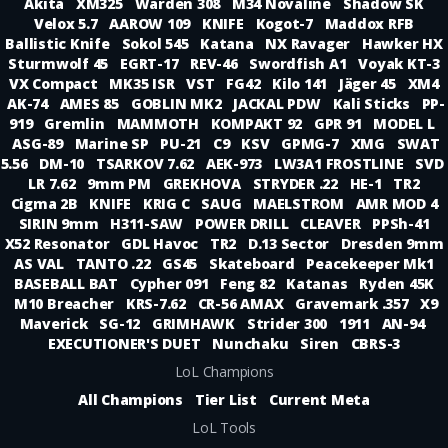
Akita
XM325
Warden 308
M34 Novaline
Shadow SK
Velox 5.7
AAROW 109
KNIFE
Kogot-7
Maddox RFB
Ballistic Knife
Sokol 545
Katana
NX Ravager
Hawker HX
Sturmwolf 45
EGRT-17
REV-46
Swordfish A1
Voyak KT-3
VX Compact
MK35 ISR
VST
FG42
Kilo 141
Jäger 45
XM4
AK-74
AMES 85
GOBLIN MK2
JACKAL PDW
Kali Sticks
PP-
919
Gremlin
MAMMOTH
KOMPAKT 92
GPR 91
MODEL L
ASG-89
Marine SP
PU-21
C9
KSV
GPMG-7
XMG
SWAT
5.56
DM-10
TSARKOV 7.62
AEK-973
LW3A1 FROSTLINE
SVD
LR 7.62
9mm PM
GREKHOVA
STRYDER .22
HE-1
TR2
Cigma 2B
KNIFE
KRIG C
SAUG
MAELSTROM
AMR MOD 4
SIRIN 9mm
H311-SAW
POWER DRILL
CLEAVER
PPSh-41
X52 Resonator
GDL Havoc
TR2
D.13 Sector
Dresden 9mm
AS VAL
TANTO .22
GS45
Skateboard
Peacekeeper Mk1
BASEBALL BAT
Cypher 091
Feng 82
Katanas
Ryden 45K
M10 Breacher
KRS-7.62
CR-56 AMAX
Gravemark .357
X9
Maverick
SG-12
GRIMHAWK
Strider 300
1911
AN-94
EXECUTIONER'S DUET
Nunchaku
Siren
CBRS-3
LoL Champions
All Champions
Tier List
Current Meta
LoL Tools