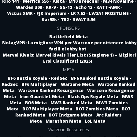
Kilo 141
•
Merrick 556
•
Akita
•
M10 Breacher
•
M34 Novaline
•
Warden 308
•
RK-9
•
SG-12
•
Echo 12
•
KATT-AMR
•
Victus XMR
•
FJX Imperium
•
LR 7.62
•
LW3A1 FROSTLINE
•
Kar98k
•
TR2
•
SWAT 5.56
SPONSORS
Battlefield Meta
NoLagVPN: La migliore VPN per Warzone per ottenere lobby
facili e lobby bot
Marvel Rivals: Marvel Rivals Tier List (Stagione 1) – Migliori
Eroi Classificati (2025)
META
BF6 Battle Royale - RedSec
BF6 Ranked Battle Royale -
RedSec
BF6 Multiplayer
Warzone Meta
Warzone Ranked
Meta
Warzone Ranked Resurgence
Warzone Resurgence
Meta
Iron Gauntlet Meta
Black Ops Royale Meta
MW3
Meta
BO6 Meta
MW3 Ranked Meta
MW3 Zombies
Meta
BO7 Multiplayer Meta
BO7 Zombies Meta
BO7
Ranked Meta
BO7 Endgame Meta
Arc Raiders
Meta
Marathon Meta
LoL Meta
Warzone Ressources