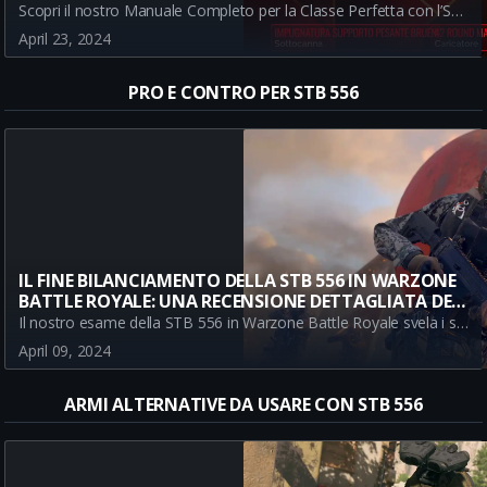
Scopri il nostro Manuale Completo per la Classe Perfetta con l’STB 556 in Battle Royale. Scopri l’importanza di ogni accessorio e la migliore strategia per dominare il campo di battaglia. Metti alla prova la nostra classe oggi!
April 23, 2024
PRO E CONTRO PER STB 556
IL FINE BILANCIAMENTO DELLA STB 556 IN WARZONE
BATTLE ROYALE: UNA RECENSIONE DETTAGLIATA DEI
PRO E CONTRO
Il nostro esame della STB 556 in Warzone Battle Royale svela i suoi pro e contro, offrendo ai giocatori una recensione equilibrata. Scopri come questa arma si adatta alla meta attuale e impara a sfruttare al meglio le sue capacità uniche.
April 09, 2024
ARMI ALTERNATIVE DA USARE CON STB 556