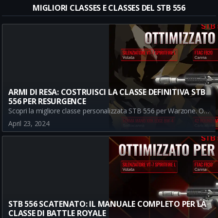
MIGLIORI CLASSES E CLASSES DEL STB 556
ARMI DI RESA: COSTRUISCI LA CLASSE DEFINITIVA STB
556 PER RESURGENCE
Scopri la migliore classe personalizzata STB 556 per Warzone. Ottimizzato per il gameplay più veloce della modalità Resurgence. Riduci il rinculo, aumenta la distanza di danno, e diventa una forza dominante sul campo di battaglia con la nostra guida dettagliata sulla classe STB 556.
April 23, 2024
STB 556 SCATENATO: IL MANUALE COMPLETO PER LA
CLASSE DI BATTLE ROYALE