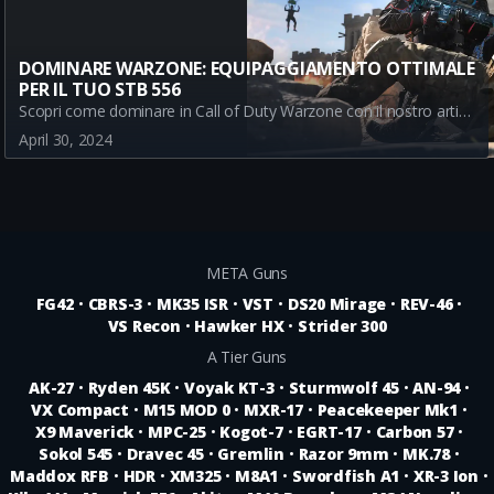
DOMINARE WARZONE: EQUIPAGGIAMENTO OTTIMALE
PER IL TUO STB 556
Scopri come dominare in Call of Duty Warzone con il nostro articolo dettagliato sull'equipaggiamento ottimale per l'STB 556. Impara come la Granata Fumogena e il Semtex possono migliorare il tuo gameplay e portarti alla vittoria!
April 30, 2024
META Guns
FG42
•
CBRS-3
•
MK35 ISR
•
VST
•
DS20 Mirage
•
REV-46
•
VS Recon
•
Hawker HX
•
Strider 300
A Tier Guns
AK-27
•
Ryden 45K
•
Voyak KT-3
•
Sturmwolf 45
•
AN-94
•
VX Compact
•
M15 MOD 0
•
MXR-17
•
Peacekeeper Mk1
•
X9 Maverick
•
MPC-25
•
Kogot-7
•
EGRT-17
•
Carbon 57
•
Sokol 545
•
Dravec 45
•
Gremlin
•
Razor 9mm
•
MK.78
•
Maddox RFB
•
HDR
•
XM325
•
M8A1
•
Swordfish A1
•
XR-3 Ion
•