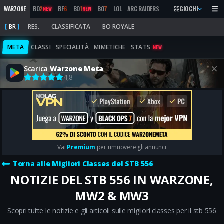
WARZONE
BO
2
BF
6
BO
1
BO
7
LOL
ARC RAIDERS
MW
2019
GIOCHI
MARATHON
NEW
NEW
BR
RES.
CLASSIFICATA
BO ROYALE
META
CLASSI
SPECIALITÀ
MIMETICHE
STATS
NEW
Scarica
Warzone Meta
4,8
Vai
Premium
per rimuovere gli annunci
Torna alle Migliori Classes del STB 556
NOTIZIE DEL STB 556 IN WARZONE,
MW2 & MW3
Scopri tutte le notizie e gli articoli sulle migliori classes per il stb 556