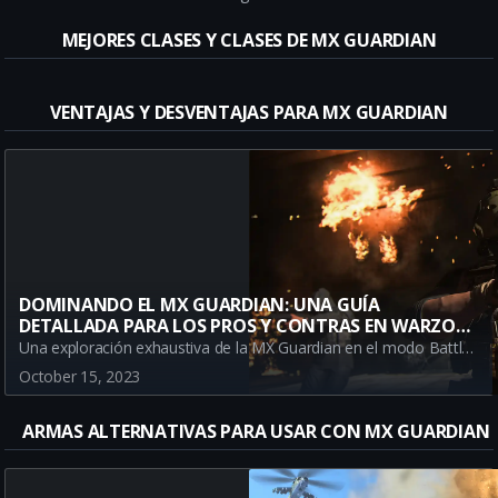
MEJORES CLASES Y CLASES DE MX GUARDIAN
VENTAJAS Y DESVENTAJAS PARA MX GUARDIAN
DOMINANDO EL MX GUARDIAN: UNA GUÍA
DETALLADA PARA LOS PROS Y CONTRAS EN WARZONE
BATTLE ROYALE
Una exploración exhaustiva de la MX Guardian en el modo Battle Royale de Warzone. Este análisis completo discute los pros y contras para ayudar a los jugadores a maximizar su rendimiento en el campo de batalla. Manténgase actualizado con las tácticas de juegos más efectivas.
October 15, 2023
ARMAS ALTERNATIVAS PARA USAR CON MX GUARDIAN