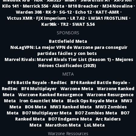
Kilo 141
•
Merrick 556
•
Akita
•
M10 Breacher
•
M34 Novaline
•
Warden 308
•
RK-9
•
SG-12
•
Echo 12
•
KATT-AMR
•
Victus XMR
•
FJX Imperium
•
LR 7.62
•
LW3A1 FROSTLINE
•
Kar98k
•
TR2
•
SWAT 5.56
SPONSORS
Battlefield Meta
NoLagVPN: La mejor VPN de Warzone para conseguir
partidas fáciles y con bots
Marvel Rivals: Marvel Rivals Tier List (Season 1) – Mejores
Héroes Clasificados (2025)
META
BF6 Battle Royale - RedSec
BF6 Ranked Battle Royale -
RedSec
BF6 Multiplayer
Warzone Meta
Warzone Ranked
Meta
Warzone Ranked Resurgence
Warzone Resurgence
Meta
Iron Gauntlet Meta
Black Ops Royale Meta
MW3
Meta
BO6 Meta
MW3 Ranked Meta
MW3 Zombies
Meta
BO7 Multiplayer Meta
BO7 Zombies Meta
BO7
Ranked Meta
BO7 Endgame Meta
Arc Raiders
Meta
Marathon Meta
LoL Meta
Warzone Ressources