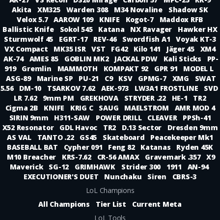
Akita
XM325
Warden 308
M34 Novaline
Shadow SK
Velox 5.7
AAROW 109
KNIFE
Kogot-7
Maddox RFB
Ballistic Knife
Sokol 545
Katana
NX Ravager
Hawker HX
Sturmwolf 45
EGRT-17
REV-46
Swordfish A1
Voyak KT-3
VX Compact
MK35 ISR
VST
FG42
Kilo 141
Jäger 45
XM4
AK-74
AMES 85
GOBLIN MK2
JACKAL PDW
Kali Sticks
PP-
919
Gremlin
MAMMOTH
KOMPAKT 92
GPR 91
MODEL L
ASG-89
Marine SP
PU-21
C9
KSV
GPMG-7
XMG
SWAT
5.56
DM-10
TSARKOV 7.62
AEK-973
LW3A1 FROSTLINE
SVD
LR 7.62
9mm PM
GREKHOVA
STRYDER .22
HE-1
TR2
Cigma 2B
KNIFE
KRIG C
SAUG
MAELSTROM
AMR MOD 4
SIRIN 9mm
H311-SAW
POWER DRILL
CLEAVER
PPSh-41
X52 Resonator
GDL Havoc
TR2
D.13 Sector
Dresden 9mm
AS VAL
TANTO .22
GS45
Skateboard
Peacekeeper Mk1
BASEBALL BAT
Cypher 091
Feng 82
Katanas
Ryden 45K
M10 Breacher
KRS-7.62
CR-56 AMAX
Gravemark .357
X9
Maverick
SG-12
GRIMHAWK
Strider 300
1911
AN-94
EXECUTIONER'S DUET
Nunchaku
Siren
CBRS-3
LoL Champions
All Champions
Tier List
Current Meta
LoL Tools