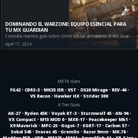
DOMINANDO EL WARZONE: EQUIPO ESENCIAL PARA
TU MX GUARDIAN
Consulta nuestra guía sobre cómo utilizar al máximo el MX Guardian en Warzone. Descubre cómo el uso correcto de la Granada de Humo y la Semtex puede llevarte a la victoria.
April 17, 2024
META Guns
FG42
•
CBRS-3
•
MK35 ISR
•
VST
•
DS20 Mirage
•
REV-46
•
VS Recon
•
Hawker HX
•
Strider 300
A Tier Guns
AK-27
•
Ryden 45K
•
Voyak KT-3
•
Sturmwolf 45
•
AN-94
•
VX Compact
•
M15 MOD 0
•
MXR-17
•
Peacekeeper Mk1
•
X9 Maverick
•
MPC-25
•
Kogot-7
•
EGRT-17
•
Carbon 57
•
Sokol 545
•
Dravec 45
•
Gremlin
•
Razor 9mm
•
MK.78
•
Maddox RFB
•
HDR
•
XM325
•
M8A1
•
Swordfish A1
•
XR-3 Ion
•