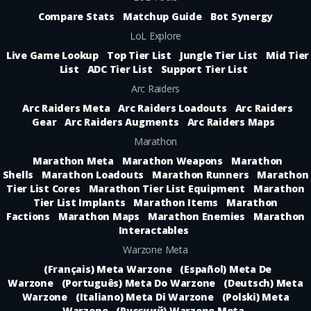
Compare Stats
Matchup Guide
Bot Synergy
LoL Explore
Live Game Lookup
Top Tier List
Jungle Tier List
Mid Tier
List
ADC Tier List
Support Tier List
Arc Raiders
Arc Raiders Meta
Arc Raiders Loadouts
Arc Raiders
Gear
Arc Raiders Augments
Arc Raiders Maps
Marathon
Marathon Meta
Marathon Weapons
Marathon
Shells
Marathon Loadouts
Marathon Runners
Marathon
Tier List Cores
Marathon Tier List Equipment
Marathon
Tier List Implants
Marathon Items
Marathon
Factions
Marathon Maps
Marathon Enemies
Marathon
Interactables
Warzone Meta
(Français) Meta Warzone
(Español) Meta De
Warzone
(Português) Meta Do Warzone
(Deutsch) Meta
Warzone
(Italiano) Meta Di Warzone
(Polski) Meta
Warzone
(Русский) Warzone Meta