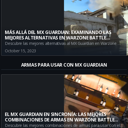
MÁS ALLÁ DEL MX GUARDIAN: EXAMINANDO LAS
MEJORES ALTERNATIVAS EN WARZONE BATTLE
ROYALE
Descubre las mejores alternativas al MX Guardian en Warzone Battle Royale. Este artículo proporciona información sobre las mejores armas y cómo pueden cambiar el meta de tu juego.
October 15, 2023
ARMAS PARA USAR CON MX GUARDIAN
EL MX GUARDIAN EN SINCRONÍA: LAS MEJORES
COMBINACIONES DE ARMAS EN WARZONE BATTLE
ROYALE
Descubre las mejores combinaciones de armas para usar con el MX Guardian en Warzone Battle Royale. Explora las fortalezas y debilidades del Bruen Mk9, el SOA Subverter y el Holger 556 como compañeros para este fusil de asalto.