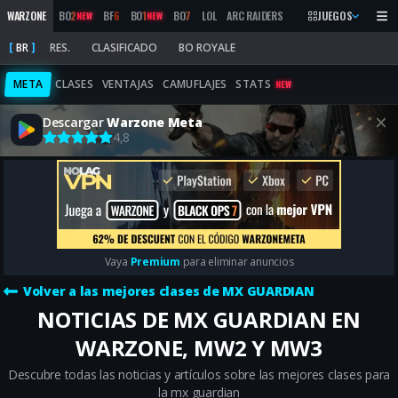
WARZONE
BO
2
BF
6
BO
1
BO
7
LOL
ARC RAIDERS
MW
2019
JUEGOS
MARATHON
NEW
NEW
BR
RES.
CLASIFICADO
BO ROYALE
META
CLASES
VENTAJAS
CAMUFLAJES
STATS
NEW
Descargar
Warzone Meta
4,8
Vaya
Premium
para eliminar anuncios
Volver a las mejores clases de MX GUARDIAN
NOTICIAS DE MX GUARDIAN EN
WARZONE, MW2 Y MW3
Descubre todas las noticias y artículos sobre las mejores clases para
la mx guardian