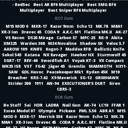
- RedSec
Best AR BF6 Multiplayer
Best SMG BF6
Multiplayer
Best Sniper BF6 Multiplayer
BO7 Guns
M15 MOD 0
MXR-17
Razor 9mm
Echo 12
MK.78
M8A1
XR-3 Ion
Dravec 45
CODA 9
A.R.C. M1
Flatline MK.II
AK-27
VS Recon
DS20 Mirage
Carbon 57
MPC-25
RK-9
Akita
XM325
Warden 308
M34 Novaline
Shadow SK
Velox 5.7
AAROW 109
KNIFE
Kogot-7
Maddox RFB
Ballistic Knife
Sokol 545
Katana
NX Ravager
Hawker HX
Sturmwolf 45
EGRT-17
REV-46
Swordfish A1
Voyak KT-3
VX Compact
MK35 ISR
VST
FG42
Jäger 45
Gremlin
MAMMOTH
H311-
SAW
GDL Havoc
Peacekeeper Mk1
Ryden 45K
M10
Breacher
KRS-7.62
X9 Maverick
SG-12
GRIMHAWK
Strider 300
1911
AN-94
EXECUTIONER'S DUET
Siren
CBRS-3
BO6 Guns
Bo Staff
Sai
HDR
LADRA
Nail Gun
AK-74
LC10
FFAR 1
Essex Model 07
Olympia
Pickaxe
PML 5.56
ABR A1
M15
MOD 0
MXR-17
Merrick 556
Razor 9mm
Echo 12
MK.78
M8A1
XR-3 Ion
Dravec 45
CODA 9
A.R.C. M1
Flatline MK.II
AK-27
VS Recon
DS20 Mirage
Carbon 57
MPC-25
RK-9