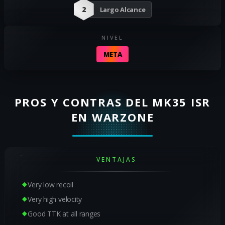
2
Largo Alcance
NIVEL
META
PROS Y CONTRAS DEL MK35 ISR
EN WARZONE
VENTAJAS
Very low recoil
Very high velocity
Good TTK at all ranges