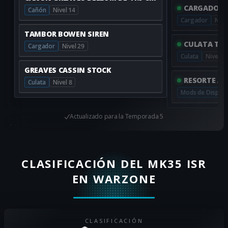
CARGADOR A
Cañón
Nivel 14
Cargador
Nive
TAMBOR BOWEN SIREN
CULATA TÁC
Cargador
Nivel 29
Culata
Nivel 2
GREAVES CASSIN STOCK
RESORTE AN
Culata
Nivel 8
Mods de Dispar
Actualizado para la
Temporada 5
CLASIFICACIÓN DEL MK35 ISR
EN WARZONE
CLASIFICACIÓN