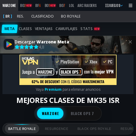
WARZONE
BO
2
BF
6
BO
1
BO
7
LOL
ARC RAIDERS
MW
2019
JUEGOS
MARATHON
NEW
NEW
BR
RES.
CLASIFICADO
BO ROYALE
META
CLASES
VENTAJAS
CAMUFLAJES
STATS
NEW
Descargar
Warzone Meta
4,8
Vaya
Premium
para eliminar anuncios
MEJORES CLASES DE MK35 ISR
WARZONE
BLACK OPS 7
BATTLE ROYALE
RESURGENCE
BLACK OPS ROYALE
RESURGE