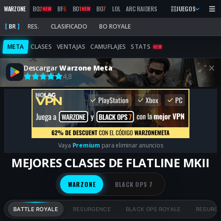
WARZONE
BO
2
BF
6
BO
1
BO
7
LOL
ARC RAIDERS
MW
2019
JUEGOS
MARATHON
NEW
NEW
BR
RES.
CLASIFICADO
BO ROYALE
META
CLASES
VENTAJAS
CAMUFLAJES
STATS
NEW
Descargar
Warzone Meta
4,8
Vaya
Premium
para eliminar anuncios
MEJORES CLASES DE FLATLINE MKII
WARZONE
BLACK OPS 7
BATTLE ROYALE
RESURGENCE
BLACK OPS ROYALE
RESURGE