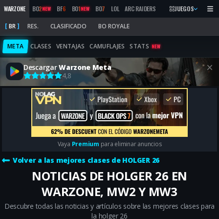
WARZONE
BO
2
BF
6
BO
1
BO
7
LOL
ARC RAIDERS
MW
2019
JUEGOS
MARATHON
NEW
NEW
BR
RES.
CLASIFICADO
BO ROYALE
META
CLASES
VENTAJAS
CAMUFLAJES
STATS
NEW
Descargar
Warzone Meta
4,8
Vaya
Premium
para eliminar anuncios
Volver a las mejores clases de HOLGER 26
NOTICIAS DE HOLGER 26 EN
WARZONE, MW2 Y MW3
Descubre todas las noticias y artículos sobre las mejores clases para
la holger 26