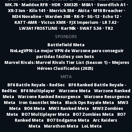
MK.78
•
Maddox RFB
•
HDR
•
XM325
•
M8A1
•
Swordfish A1
•
XR-3 Ion
•
Kilo 141
•
Merrick 556
•
Akita
•
M10 Breacher
•
M34 Novaline
•
Warden 308
•
RK-9
•
SG-12
•
Echo 12
•
KATT-AMR
•
Victus XMR
•
FJX Imperium
•
LR 7.62
•
LW3A1 FROSTLINE
•
Kar98k
•
SWAT 5.56
•
TR2
SPONSORS
Battlefield Meta
NoLagVPN: La mejor VPN de Warzone para conseguir
partidas fáciles y con bots
Marvel Rivals: Marvel Rivals Tier List (Season 1) – Mejores
Héroes Clasificados (2025)
META
BF6 Battle Royale - RedSec
BF6 Ranked Battle Royale -
RedSec
BF6 Multiplayer
Warzone Meta
Warzone Ranked
Meta
Warzone Ranked Resurgence
Warzone Resurgence
Meta
Iron Gauntlet Meta
Black Ops Royale Meta
MW3
Meta
BO6 Meta
MW3 Ranked Meta
MW3 Zombies
Meta
BO7 Multiplayer Meta
BO7 Zombies Meta
BO7
Ranked Meta
BO7 Endgame Meta
Arc Raiders
Meta
Marathon Meta
LoL Meta