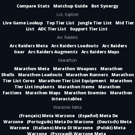
Compare Stats
Matchup Guide
Bot Synergy
LoL Explore
Live Game Lookup
Top Tier List
Jungle Tier List
Mid Tier
List
ADC Tier List
Support Tier List
Arc Raiders
Arc Raiders Meta
Arc Raiders Loadouts
Arc Raiders
Gear
Arc Raiders Augments
Arc Raiders Maps
Marathon
Marathon Meta
Marathon Weapons
Marathon
Shells
Marathon Loadouts
Marathon Runners
Marathon
Tier List Cores
Marathon Tier List Equipment
Marathon
Tier List Implants
Marathon Items
Marathon
Factions
Marathon Maps
Marathon Enemies
Marathon
Interactables
Warzone Meta
(Français) Meta Warzone
(Español) Meta De
Warzone
(Português) Meta Do Warzone
(Deutsch) Meta
Warzone
(Italiano) Meta Di Warzone
(Polski) Meta
Warzone
(Русский) Warzone Meta