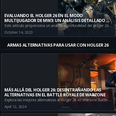
EVALUANDO EL HOLGER 26 EN EL MODO
MULTIJUGADOR DE MW3: UN ANÁLISIS DETALLADO DE
LOS PROS & CONTRAS
Este artículo proporciona un análisis a profundidad del Holger 26 en el Modo Multijugador de MW3. Discutimos las ventajas y desventajas en el juego, con enlaces a las mejores clases y la Meta de MW3.
October 14, 2023
ARMAS ALTERNATIVAS PARA USAR CON HOLGER 26
MÁS ALLÁ DEL HOLGER 26: DESENTRAÑANDO LAS
ALTERNATIVAS EN EL BATTLE ROYALE DE WARZONE
Explora las mejores alternativas al Holger 26 en Warzone Battle Royale. Esta guía te ofrece un análisis detallado de diferentes armas que podrían adaptarse mejor a tu estilo de juego, incluyendo la Bruen Mk9, el SOA Subverter y el Pulemyot 762.
April 12, 2024