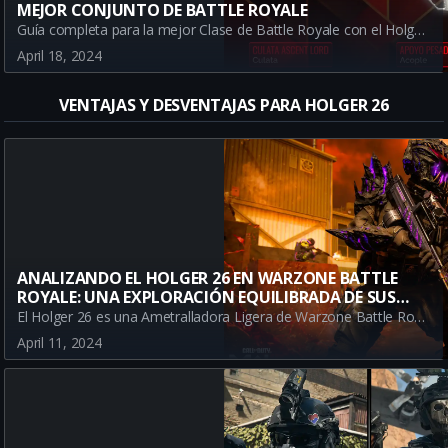
MEJOR CONJUNTO DE BATTLE ROYALE
Guía completa para la mejor Clase de Battle Royale con el Holger 26. Aprende a optimizar el Holger 26 con accesorios para el mejor control de retroceso y velocidad de frente bala en Call of Duty: Warzone.
April 18, 2024
VENTAJAS Y DESVENTAJAS PARA HOLGER 26
ANALIZANDO EL HOLGER 26 EN WARZONE BATTLE
ROYALE: UNA EXPLORACIÓN EQUILIBRADA DE SUS
VENTAJAS Y DESVENTAJAS
El Holger 26 es una Ametralladora Ligera de Warzone Battle Royale, destacada por su control de retroceso, alta daño y buen manejo. Un arma sólida para combate a larga distancia, pero no tan eficaz a corta distancia. Descubra más en este análisis detallado y equilibrado.
April 11, 2024