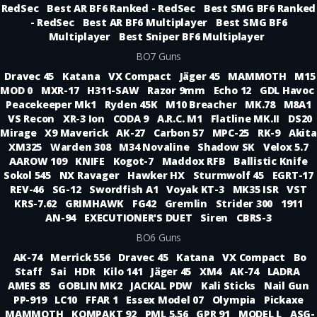
RedSec
Best AR BF6 Ranked - RedSec
Best SMG BF6 Ranked
- RedSec
Best AR BF6 Multiplayer
Best SMG BF6
Multiplayer
Best Sniper BF6 Multiplayer
BO7 Guns
Dravec 45
Katana
VX Compact
Jäger 45
MAMMOTH
M15
MOD 0
MXR-17
H311-SAW
Razor 9mm
Echo 12
GDL Havoc
Peacekeeper Mk1
Ryden 45K
M10 Breacher
MK.78
M8A1
VS Recon
XR-3 Ion
CODA 9
A.R.C. M1
Flatline MK.II
DS20
Mirage
X9 Maverick
AK-27
Carbon 57
MPC-25
RK-9
Akita
XM325
Warden 308
M34 Novaline
Shadow SK
Velox 5.7
AAROW 109
KNIFE
Kogot-7
Maddox RFB
Ballistic Knife
Sokol 545
NX Ravager
Hawker HX
Sturmwolf 45
EGRT-17
REV-46
SG-12
Swordfish A1
Voyak KT-3
MK35 ISR
VST
KRS-7.62
GRIMHAWK
FG42
Gremlin
Strider 300
1911
AN-94
EXECUTIONER'S DUET
Siren
CBRS-3
BO6 Guns
AK-74
Merrick 556
Dravec 45
Katana
VX Compact
Bo
Staff
Sai
HDR
Kilo 141
Jäger 45
XM4
AK-74
LADRA
AMES 85
GOBLIN MK2
JACKAL PDW
Kali Sticks
Nail Gun
PP-919
LC10
FFAR 1
Essex Model 07
Olympia
Pickaxe
MAMMOTH
KOMPAKT 92
PML 5.56
GPR 91
MODEL L
ASG-