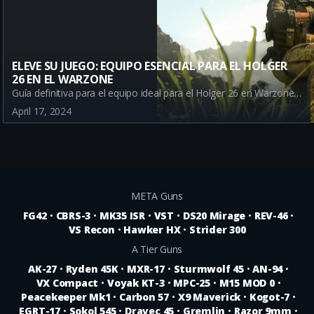
ELEVE SU JUEGO: EQUIPO ESENCIAL PARA EL HOLGER
26 EN EL WARZONE
Guía definitiva para el equipo ideal para el Holger 26 en Warzone. Enfatizando en el uso de la Granada de Humo y el Semtex para mejorar la funcionalidad de esta arma A Tier.
April 17, 2024
META Guns
FG42
•
CBRS-3
•
MK35 ISR
•
VST
•
DS20 Mirage
•
REV-46
•
VS Recon
•
Hawker HX
•
Strider 300
A Tier Guns
AK-27
•
Ryden 45K
•
MXR-17
•
Sturmwolf 45
•
AN-94
•
VX Compact
•
Voyak KT-3
•
MPC-25
•
M15 MOD 0
•
Peacekeeper Mk1
•
Carbon 57
•
X9 Maverick
•
Kogot-7
•
EGRT-17
•
Sokol 545
•
Dravec 45
•
Gremlin
•
Razor 9mm
•