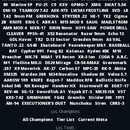
89
Marine SP
PU-21
C9
KSV
GPMG-7
XMG
SWAT 5.56
DM-10
TSARKOV 7.62
AEK-973
LW3A1 FROSTLINE
SVD
LR
7.62
9mm PM
GREKHOVA
STRYDER .22
HE-1
TR2
Cigma
2B
KNIFE
KRIG C
ABR A1
M15 MOD 0
SAUG
MAELSTROM
AMR MOD 4
MXR-17
SIRIN 9mm
H311-SAW
POWER DRILL
CLEAVER
PPSh-41
X52 Resonator
Razor 9mm
Echo 12
GDL Havoc
TR2
D.13 Sector
Dresden 9mm
AS VAL
TANTO .22
GS45
Skateboard
Peacekeeper Mk1
BASEBALL
BAT
Cypher 091
Feng 82
Katanas
Ryden 45K
M10
Breacher
MK.78
M8A1
VS Recon
XR-3 Ion
CODA 9
A.R.C.
M1
Flatline MK.II
DS20 Mirage
CR-56 AMAX
Gravemark
.357
X9 Maverick
AK-27
Carbon 57
MPC-25
RK-9
Akita
XM325
Warden 308
M34 Novaline
Shadow SK
Velox 5.7
AAROW 109
KNIFE
Kogot-7
Maddox RFB
Ballistic Knife
Sokol 545
NX Ravager
Hawker HX
Sturmwolf 45
EGRT-17
REV-46
SG-12
Swordfish A1
Voyak KT-3
MK35 ISR
VST
KRS-7.62
GRIMHAWK
FG42
Gremlin
Strider 300
1911
AN-94
EXECUTIONER'S DUET
Nunchaku
Siren
CBRS-3
LoL Champions
All Champions
Tier List
Current Meta
LoL Tools