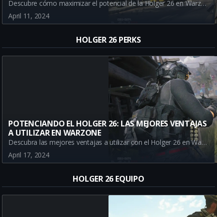
ROYALE
Descubre cómo maximizar el potencial de la Holger 26 en Warzone Battle Royale con nuestra guía para emparejarla con las mejores armas. Aprende las mejores combinaciones y tácticas para dominar en el mapa de Urzikstan.
April 11, 2024
HOLGER 26 PERKS
POTENCIANDO EL HOLGER 26: LAS MEJORES VENTAJAS
A UTILIZAR EN WARZONE
Descubra las mejores ventajas a utilizar con el Holger 26 en Warzone. Incluyendo Tiempo doble, Prestidigitación, Parche rápido, y Fantasma. Conviértete en la élite de Warzone con nuestro guía de ventajas para el Holger 26.
April 17, 2024
HOLGER 26 EQUIPO