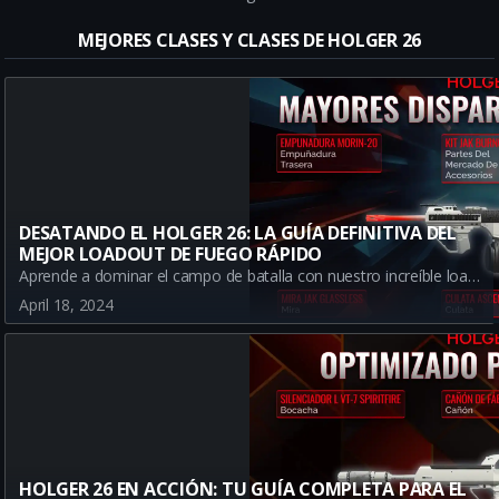
MEJORES CLASES Y CLASES DE HOLGER 26
DESATANDO EL HOLGER 26: LA GUÍA DEFINITIVA DEL
MEJOR LOADOUT DE FUEGO RÁPIDO
Aprende a dominar el campo de batalla con nuestro increíble loadout de fuego rápido para el Holger 26 en Warzone. Mejora tu cadencia de disparo, control de retroceso y más. ¡Es hora de dejar tu marca en Urzikstan!
April 18, 2024
HOLGER 26 EN ACCIÓN: TU GUÍA COMPLETA PARA EL