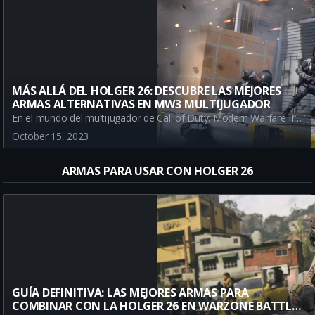
MÁS ALLÁ DEL HOLGER 26: DESCUBRE LAS MEJORES
ARMAS ALTERNATIVAS EN MW3 MULTIJUGADOR
En el mundo del multijugador de Call of Duty: Modern Warfare III, siempre puede haber una arma mejor. Descubre las mejores alternativas al Holger 26 de MW3.
October 15, 2023
ARMAS PARA USAR CON HOLGER 26
GUÍA DEFINITIVA: LAS MEJORES ARMAS PARA
COMBINAR CON LA HOLGER 26 EN WARZONE BATTLE