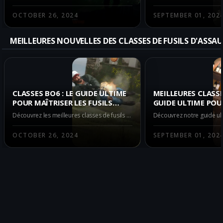
MULTIJOUEUR
OCTOBER 26, 2024
SEPTEMBER 01, 202
MEILLEURES NOUVELLES DES CLASSES DE FUSILS D'ASSA
CLASSES BO6 : LE GUIDE ULTIME
MEILLEURES CLASSES
POUR MAÎTRISER LES FUSILS
GUIDE ULTIME POUR
D'ASSAUT EN MULTIJOUEUR DÈS
D'ASSAUT LES PLUS
Découvrez les meilleures classes de fusils d'assaut dans Call of Duty: Black Ops 6 pour prendre l'avantage en mode multijoueur dès le lancement. Dominance garantie avec notre guide ultime!
LE LANCEMENT
EN MULTIJOUEUR B
OCTOBER 26, 2024
SEPTEMBER 01, 202