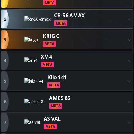
META
Obtenez toutes les meilleures
CR-56 AMAX
2
META
Obtenez toutes les meilleure
KRIG C
3
META
Obtenez toutes les meilleures
XM4
4
META
Obtenez toutes les meilleure
Kilo 141
5
META
Obtenez toutes les meilleures
AMES 85
6
META
Obtenez toutes les meilleures
AS VAL
7
META