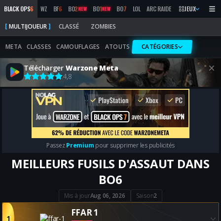
BLACK OPS
6
WZ
BF
6
BO
2
BO
1
BO
7
LOL
ARC RAIDERS
MW
JEUX
2019
MAR
NEW
NEW
MULTIJOUEUR
CLASSÉ
ZOMBIES
META
CLASSES
CAMOUFLAGES
ATOUTS
CATÉGORIES
Télécharger
Warzone Meta
4,8
Passez
Premium
pour supprimer les publicités
MEILLEURS FUSILS D'ASSAUT DANS
BO6
Mis à jour
Aug 06, 2026
Saison
2
FFAR 1
1