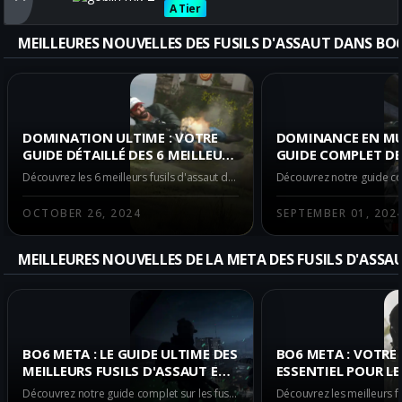
A Tier
Obtenez toutes les meilleure
MEILLEURES NOUVELLES DES FUSILS D'ASSAUT DANS BO
DOMINATION ULTIME : VOTRE
DOMINANCE EN MU
GUIDE DÉTAILLÉ DES 6 MEILLEURS
GUIDE COMPLET DE
FUSILS D'ASSAUT DANS BO6
MEILLEURS FUSILS 
Découvrez les 6 meilleurs fusils d'assaut dans le mode multijoueur de Black Ops 6 au lancement. Ce guide complet révèle les puissantes armes META comme le AS VAL et pourquoi elles sont essentielles pour dominer vos adversaires.
MULTIJOUEUR AU LANCEMENT
DANS LA BETA DE 
OCTOBER 26, 2024
SEPTEMBER 01, 202
MEILLEURES NOUVELLES DE LA META DES FUSILS D'ASSA
BO6 META : LE GUIDE ULTIME DES
BO6 META : VOTRE
MEILLEURS FUSILS D'ASSAUT EN
ESSENTIEL POUR LE
MULTIJOUEUR AU LANCEMENT
FUSILS D'ASSAUT D
Découvrez notre guide complet sur les fusils d'assaut META à utiliser en mode multijoueur dans Black Ops 6 au lancement pour maximiser vos chances de victoire.