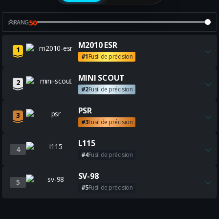
50
RANG
Obtenez toutes les meilleures
M2010 ESR
1
#1
Fusil de précision
Obtenez toutes les meilleure
MINI SCOUT
2
#2
Fusil de précision
Obtenez toutes les meilleures
PSR
3
#3
Fusil de précision
Obtenez toutes les meilleures
L115
4
#4
Fusil de précision
Obtenez toutes les meilleures
SV-98
5
#5
Fusil de précision