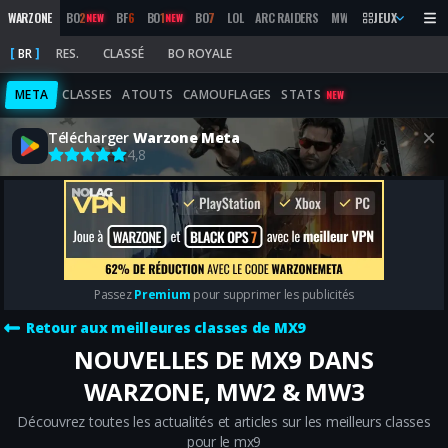
WARZONE
BO
2
BF
6
BO
1
BO
7
LOL
ARC RAIDERS
MW
2019
JEUX
MARATHON
NEW
NEW
BR
RES.
CLASSÉ
BO ROYALE
META
CLASSES
ATOUTS
CAMOUFLAGES
STATS
NEW
Télécharger
Warzone Meta
4,8
Passez
Premium
pour supprimer les publicités
Retour aux meilleures classes de MX9
NOUVELLES DE MX9 DANS
WARZONE, MW2 & MW3
Découvrez toutes les actualités et articles sur les meilleurs classes
pour le mx9