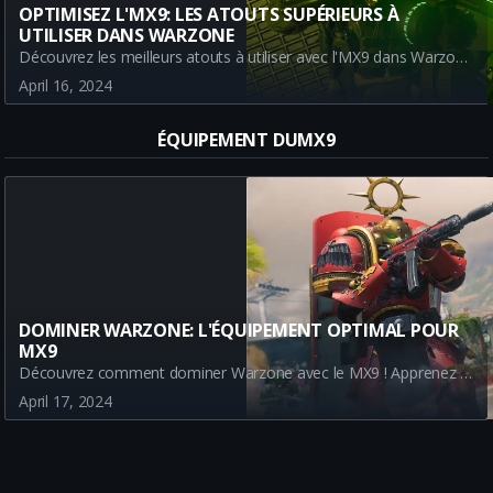
OPTIMISEZ L'MX9: LES ATOUTS SUPÉRIEURS À
UTILISER DANS WARZONE
Découvrez les meilleurs atouts à utiliser avec l'MX9 dans Warzone pour augmenter votre performance. Apprenez comment Pas de Course, Tour de Passe-Passe, Régénération rapide, et Alerte maximale peuvent transformer votre jeu.
April 16, 2024
ÉQUIPEMENT DUMX9
DOMINER WARZONE: L'ÉQUIPEMENT OPTIMAL POUR
MX9
Découvrez comment dominer Warzone avec le MX9 ! Apprenez à optimiser votre classe avec la GRENADE FUMIGENE et le COUTEAU DE LANCER pour vous donner un avantage dans chaque partie.
April 17, 2024