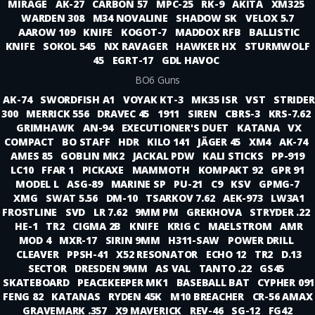
MIRAGE
AK-27
CARBON 57
MPC-25
RK-9
AKITA
XM325
WARDEN 308
M34 NOVALINE
SHADOW SK
VELOX 5.7
AAROW 109
KNIFE
KOGOT-7
MADDOX RFB
BALLISTIC
KNIFE
SOKOL 545
NX RAVAGER
HAWKER HX
STURMWOLF
45
EGRT-17
GDL HAVOC
BO6 Guns
AK-74
SWORDFISH A1
VOYAK KT-3
MK35 ISR
VST
STRIDER
300
MERRICK 556
DRAVEC 45
1911
SIREN
CBRS-3
KRS-7.62
GRIMHAWK
AN-94
EXECUTIONER'S DUET
KATANA
VX
COMPACT
BO STAFF
HDR
KILO 141
JÄGER 45
XM4
AK-74
AMES 85
GOBLIN MK2
JACKAL PDW
KALI STICKS
PP-919
LC10
FFAR 1
PICKAXE
MAMMOTH
KOMPAKT 92
GPR 91
MODEL L
ASG-89
MARINE SP
PU-21
C9
KSV
GPMG-7
XMG
SWAT 5.56
DM-10
TSARKOV 7.62
AEK-973
LW3A1
FROSTLINE
SVD
LR 7.62
9MM PM
GREKHOVA
STRYDER .22
HE-1
TR2
CIGMA 2B
KNIFE
KRIG C
MAELSTROM
AMR
MOD 4
MXR-17
SIRIN 9MM
H311-SAW
POWER DRILL
CLEAVER
PPSH-41
X52 RESONATOR
ECHO 12
TR2
D.13
SECTOR
DRESDEN 9MM
AS VAL
TANTO .22
GS45
SKATEBOARD
PEACEKEEPER MK1
BASEBALL BAT
CYPHER 091
FENG 82
KATANAS
RYDEN 45K
M10 BREACHER
CR-56 AMAX
GRAVEMARK .357
X9 MAVERICK
REV-46
SG-12
FG42