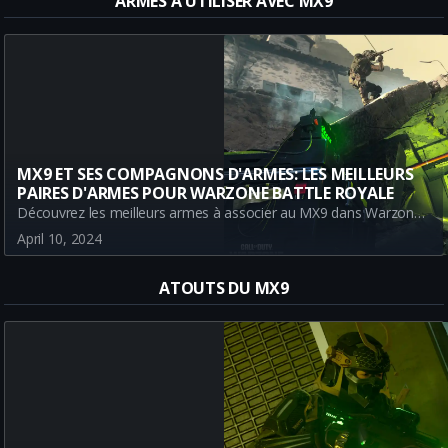
ARMES À UTILISER AVEC MX9
MX9 ET SES COMPAGNONS D'ARMES: LES MEILLEURS
PAIRES D'ARMES POUR WARZONE BATTLE ROYALE
Découvrez les meilleurs armes à associer au MX9 dans Warzone Battle Royale. Cet article met à jour les meilleures options avec les patchs récents et les évolutions META. Optez pour le Bruen Mk9, le SOA Subverter ou le Holger 556 et devenez un guerrier redoutable.
April 10, 2024
ATOUTS DU MX9