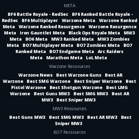
META
BF6 Battle Royale - RedSec
BF6 Ranked Battle Royale -
RedSec
BF6 Multiplayer
Warzone Meta
Warzone Ranked
Meta
Warzone Ranked Resurgence
Warzone Resurgence
Meta
Iron Gauntlet Meta
Black Ops Royale Meta
MW3
Meta
BO6 Meta
MW3 Ranked Meta
MW3 Zombies
Meta
BO7 Multiplayer Meta
BO7 Zombies Meta
BO7
Ranked Meta
BO7 Endgame Meta
Arc Raiders
Meta
Marathon Meta
LoL Meta
Warzone Ressources
Warzone News
Best Warzone Guns
Best AR
Warzone
Best SMG Warzone
Best Sniper Warzone
Best
Pistol Warzone
Best Shotgun Warzone
Best LMG
Warzone
Best Guns MW3
Best SMG MW3
Best AR
MW3
Best Sniper MW3
MW3 Ressources
Best Guns MW3
Best SMG MW3
Best AR MW3
Best
Sniper MW3
BO7 Ressources