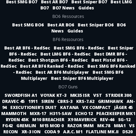
Best SMG BO7
Best AR BO7
Best Sniper BO7
Best LMG
BO7
BO7 News
Guides
BO6 Ressources
Best SMG BO6
Best AR BO6
Best Sniper BO6
BO6
News
Guides
BF6 Ressources
Best AR BF6 - RedSec
Best SMG BF6 - RedSec
Best Sniper
BF6 - RedSec
Best LMG BF6 - RedSec
Best DMR BF6 -
RedSec
Best Shotgun BF6 - RedSec
Best Pistol BF6 -
RedSec
Best AR BF6 Ranked - RedSec
Best SMG BF6 Ranked
- RedSec
Best AR BF6 Multiplayer
Best SMG BF6
Multiplayer
Best Sniper BF6 Multiplayer
BO7 Guns
SWORDFISH A1
VOYAK KT-3
MK35 ISR
VST
STRIDER 300
DRAVEC 45
1911
SIREN
CBRS-3
KRS-7.62
GRIMHAWK
AN-
94
EXECUTIONER'S DUET
KATANA
VX COMPACT
JÄGER 45
MAMMOTH
MXR-17
H311-SAW
ECHO 12
PEACEKEEPER MK1
RYDEN 45K
M10 BREACHER
X9 MAVERICK
REV-46
SG-12
FG42
GREMLIN
M15 MOD 0
RAZOR 9MM
MK.78
M8A1
VS
RECON
XR-3 ION
CODA 9
A.R.C. M1
FLATLINE MK.II
DS20