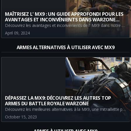
MAÎTRISEZ L' MX9 : UN GUIDE APPROFONDI POUR LES
AVANTAGES ET INCONVÉNIENTS DANS WARZONE
BATTLE ROYALE
Découvrez les avantages et inconvénients de l' MX9 dans notre guide approfondi pour Warzone Battle Royale. Apprenez ce qui distingue cette mitraillette, depuis son temps de réaction rapide jusqu'à sa capacité de chargeur limitée, et comment elle s'insère dans la Meta actuelle de Warzone.
April 09, 2024
ARMES ALTERNATIVES À UTILISER AVEC MX9
DÉPASSEZ LA MX9: DÉCOUVREZ LES AUTRES TOP
ARMES DU BATTLE ROYALE WARZONE
Découvrez les meilleures alternatives à la MX9, une mitraillette puissante dans le Battle Royale Warzone. Enrichissez votre arsenal avec des armes alternatives telles que le Lachmann Sub, le BAS-P et l'ISO 45 pour dominer le champ de bataille.
October 15, 2023