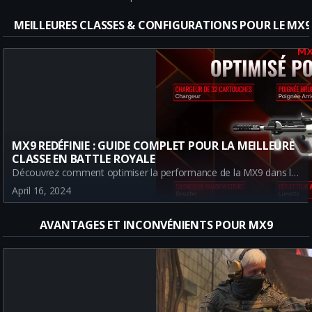
MEILLEURES CLASSES & CONFIGURATIONS POUR LE MX9
MX9 REDÉFINIE : GUIDE COMPLET POUR LA MEILLEURE
CLASSE EN BATTLE ROYALE
Découvrez comment optimiser la performance de la MX9 dans la Battle Royale d'Urzikstan. Ce guide offre un aperçu détaillé des meilleurs accessoires à utiliser pour transformer cette SMG de tier B en une véritable menace sur le champ de bataille.
April 16, 2024
AVANTAGES ET INCONVÉNIENTS POUR MX9