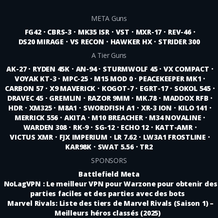
META Guns
FG42
•
CBRS-3
•
MK35 ISR
•
VST
•
MXR-17
•
REV-46
•
DS20 MIRAGE
•
VS RECON
•
HAWKER HX
•
STRIDER 300
A Tier Guns
AK-27
•
RYDEN 45K
•
AN-94
•
STURMWOLF 45
•
VX COMPACT
•
VOYAK KT-3
•
MPC-25
•
M15 MOD 0
•
PEACEKEEPER MK1
•
CARBON 57
•
X9 MAVERICK
•
KOGOT-7
•
EGRT-17
•
SOKOL 545
•
DRAVEC 45
•
GREMLIN
•
RAZOR 9MM
•
MK.78
•
MADDOX RFB
•
HDR
•
XM325
•
M8A1
•
SWORDFISH A1
•
XR-3 ION
•
KILO 141
•
MERRICK 556
•
AKITA
•
M10 BREACHER
•
M34 NOVALINE
•
WARDEN 308
•
RK-9
•
SG-12
•
ECHO 12
•
KATT-AMR
•
VICTUS XMR
•
FJX IMPERIUM
•
LR 7.62
•
LW3A1 FROSTLINE
•
KAR98K
•
SWAT 5.56
•
TR2
SPONSORS
Battlefield Meta
NoLagVPN : Le meilleur VPN pour Warzone pour obtenir des
parties faciles et des parties avec des bots
Marvel Rivals: Liste des tiers de Marvel Rivals (Saison 1) –
Meilleurs héros classés (2025)