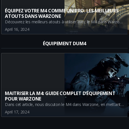
ÉQUIPEZ VOTRE M4 COMME UN PRO: LES MEILLEURS
ATOUTS DANS WARZONE
Découvrez les meilleurs atouts à utiliser avec le M4 dans Warzone pour augmenter vos chances de gagner. Des conseils d'expert pour optimiser votre classe Warzone.
April 16, 2024
ÉQUIPEMENT DUM4
MAITRISER LA M4: GUIDE COMPLET D’ÉQUIPEMENT
POUR WARZONE
Dans cet article, nous discuton le M4 dans Warzone, en mettant l'accent sur l'équipement le plus efficace à utiliser avec cette arme: la Grenade Fumigène et la Semtex. Nous examinons également les avantages et inconvénients de l'arme et comment exploiter au maximum son potentiel.
April 17, 2024