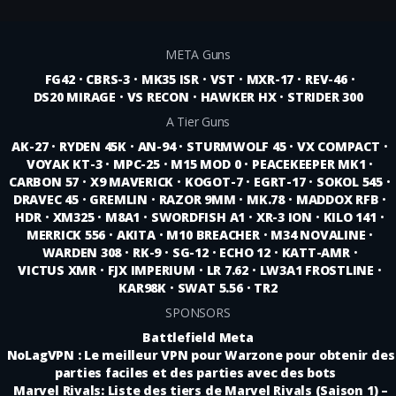
META Guns
FG42
•
CBRS-3
•
MK35 ISR
•
VST
•
MXR-17
•
REV-46
•
DS20 MIRAGE
•
VS RECON
•
HAWKER HX
•
STRIDER 300
A Tier Guns
AK-27
•
RYDEN 45K
•
AN-94
•
STURMWOLF 45
•
VX COMPACT
•
VOYAK KT-3
•
MPC-25
•
M15 MOD 0
•
PEACEKEEPER MK1
•
CARBON 57
•
X9 MAVERICK
•
KOGOT-7
•
EGRT-17
•
SOKOL 545
•
DRAVEC 45
•
GREMLIN
•
RAZOR 9MM
•
MK.78
•
MADDOX RFB
•
HDR
•
XM325
•
M8A1
•
SWORDFISH A1
•
XR-3 ION
•
KILO 141
•
MERRICK 556
•
AKITA
•
M10 BREACHER
•
M34 NOVALINE
•
WARDEN 308
•
RK-9
•
SG-12
•
ECHO 12
•
KATT-AMR
•
VICTUS XMR
•
FJX IMPERIUM
•
LR 7.62
•
LW3A1 FROSTLINE
•
KAR98K
•
SWAT 5.56
•
TR2
SPONSORS
Battlefield Meta
NoLagVPN : Le meilleur VPN pour Warzone pour obtenir des
parties faciles et des parties avec des bots
Marvel Rivals: Liste des tiers de Marvel Rivals (Saison 1) –