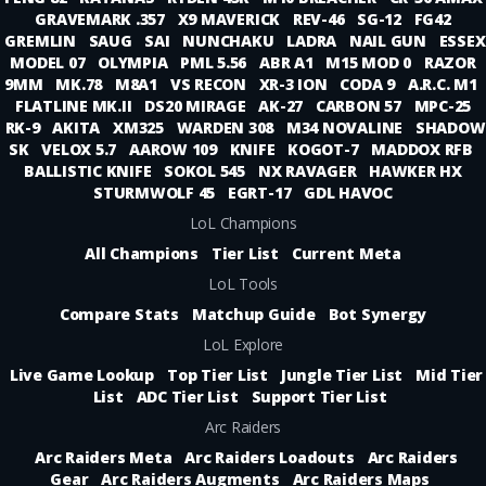
GRAVEMARK .357
X9 MAVERICK
REV-46
SG-12
FG42
GREMLIN
SAUG
SAI
NUNCHAKU
LADRA
NAIL GUN
ESSEX
MODEL 07
OLYMPIA
PML 5.56
ABR A1
M15 MOD 0
RAZOR
9MM
MK.78
M8A1
VS RECON
XR-3 ION
CODA 9
A.R.C. M1
FLATLINE MK.II
DS20 MIRAGE
AK-27
CARBON 57
MPC-25
RK-9
AKITA
XM325
WARDEN 308
M34 NOVALINE
SHADOW
SK
VELOX 5.7
AAROW 109
KNIFE
KOGOT-7
MADDOX RFB
BALLISTIC KNIFE
SOKOL 545
NX RAVAGER
HAWKER HX
STURMWOLF 45
EGRT-17
GDL HAVOC
LoL Champions
All Champions
Tier List
Current Meta
LoL Tools
Compare Stats
Matchup Guide
Bot Synergy
LoL Explore
Live Game Lookup
Top Tier List
Jungle Tier List
Mid Tier
List
ADC Tier List
Support Tier List
Arc Raiders
Arc Raiders Meta
Arc Raiders Loadouts
Arc Raiders
Gear
Arc Raiders Augments
Arc Raiders Maps