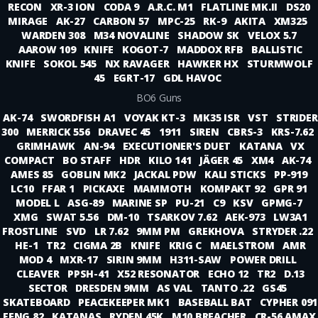
RECON
XR-3 ION
CODA 9
A.R.C. M1
FLATLINE MK.II
DS20
MIRAGE
AK-27
CARBON 57
MPC-25
RK-9
AKITA
XM325
WARDEN 308
M34 NOVALINE
SHADOW SK
VELOX 5.7
AAROW 109
KNIFE
KOGOT-7
MADDOX RFB
BALLISTIC
KNIFE
SOKOL 545
NX RAVAGER
HAWKER HX
STURMWOLF
45
EGRT-17
GDL HAVOC
BO6 Guns
AK-74
SWORDFISH A1
VOYAK KT-3
MK35 ISR
VST
STRIDER
300
MERRICK 556
DRAVEC 45
1911
SIREN
CBRS-3
KRS-7.62
GRIMHAWK
AN-94
EXECUTIONER'S DUET
KATANA
VX
COMPACT
BO STAFF
HDR
KILO 141
JÄGER 45
XM4
AK-74
AMES 85
GOBLIN MK2
JACKAL PDW
KALI STICKS
PP-919
LC10
FFAR 1
PICKAXE
MAMMOTH
KOMPAKT 92
GPR 91
MODEL L
ASG-89
MARINE SP
PU-21
C9
KSV
GPMG-7
XMG
SWAT 5.56
DM-10
TSARKOV 7.62
AEK-973
LW3A1
FROSTLINE
SVD
LR 7.62
9MM PM
GREKHOVA
STRYDER .22
HE-1
TR2
CIGMA 2B
KNIFE
KRIG C
MAELSTROM
AMR
MOD 4
MXR-17
SIRIN 9MM
H311-SAW
POWER DRILL
CLEAVER
PPSH-41
X52 RESONATOR
ECHO 12
TR2
D.13
SECTOR
DRESDEN 9MM
AS VAL
TANTO .22
GS45
SKATEBOARD
PEACEKEEPER MK1
BASEBALL BAT
CYPHER 091
FENG 82
KATANAS
RYDEN 45K
M10 BREACHER
CR-56 AMAX