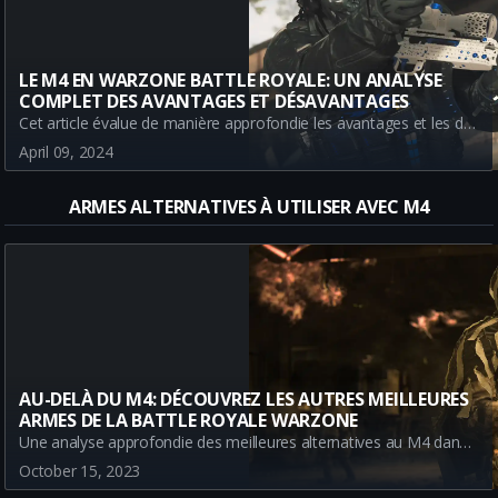
LE M4 EN WARZONE BATTLE ROYALE: UN ANALYSE
COMPLET DES AVANTAGES ET DÉSAVANTAGES
Cet article évalue de manière approfondie les avantages et les désavantages du M4 dans Warzone et fournit un guide utile pour ceux qui cherchent à maximiser leur potentiel avec cette arme.
April 09, 2024
ARMES ALTERNATIVES À UTILISER AVEC M4
AU-DELÀ DU M4: DÉCOUVREZ LES AUTRES MEILLEURES
ARMES DE LA BATTLE ROYALE WARZONE
Une analyse approfondie des meilleures alternatives au M4 dans la Battle Royale Warzone. Découvrez des armes sous-estimées qui peuvent surpasser le M4 dans divers scénarios de combat.
October 15, 2023