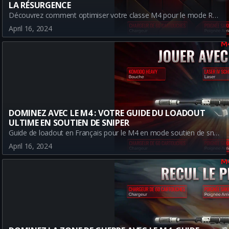
LA RÉSURGENCE
Découvrez comment optimiser votre classe M4 pour le mode Résurgence dans Call of Duty Warzone avec ce guide détaillé. Apprenez à maîtriser le choix des accessoires, comprendre leurs effets et décider de la meilleure stratégie pour une victoire assurée.
April 16, 2024
DOMINEZ AVEC LE M4 : VOTRE GUIDE DU LOADOUT
ULTIME EN SOUTIEN DE SNIPER
Guide de loadout en Français pour le M4 en mode soutien de sniper sur Warzone. Découvrez comment optimiser votre M4 avec notre guide détaillé couvrant tous les accessoires, leurs avantages et inconvénients.
April 16, 2024