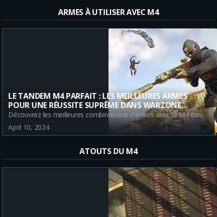
ARMES À UTILISER AVEC M4
LE TANDEM M4 PARFAIT : LES MEILLEURES ARMES
POUR UNE RÉUSSITE SUPRÊME DANS WARZONE
BATTLE ROYALE
Découvrez les meilleures combinaisons d'armes avec le M4 dans Warzone Battle Royale. Choisissez parmi le META Renetti, HRM-9 et Striker 9 pour maximiser votre efficacité dans le jeu. Lisez notre guide pour en savoir plus.
April 10, 2024
ATOUTS DU M4