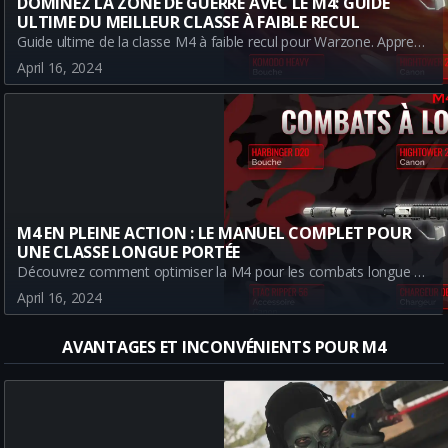
DOMINEZ LA ZONE DE GUERRE AVEC LE M4: GUIDE
ULTIME DU MEILLEUR CLASSE À FAIBLE RECUL
Guide ultime de la classe M4 à faible recul pour Warzone. Apprenez tout sur les accessoires, leur impact sur le M4 et comment ils peuvent vous aider à dominer dans Warzone. Bon pour les joueurs de tous niveaux qui cherchent à améliorer leurs performances de jeu.
April 16, 2024
M4 EN PLEINE ACTION : LE MANUEL COMPLET POUR
UNE CLASSE LONGUE PORTÉE
Découvrez comment optimiser la M4 pour les combats longue distance dans Call of Duty: Warzone, avec une discussion détaillée sur les accessoires et les avantages et inconvénients de la classe.
April 16, 2024
AVANTAGES ET INCONVÉNIENTS POUR M4