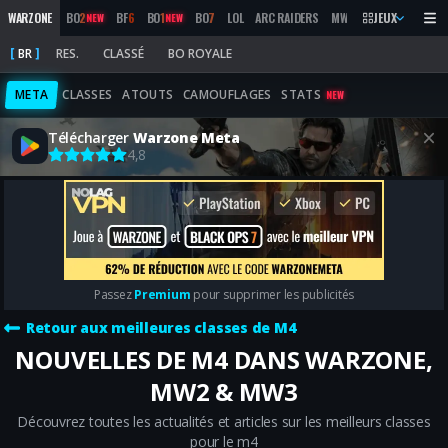
WARZONE
BO
2
BF
6
BO
1
BO
7
LOL
ARC RAIDERS
MW
2019
JEUX
MARATHON
NEW
NEW
BR
RES.
CLASSÉ
BO ROYALE
META
CLASSES
ATOUTS
CAMOUFLAGES
STATS
NEW
Télécharger
Warzone Meta
4,8
Passez
Premium
pour supprimer les publicités
Retour aux meilleures classes de M4
NOUVELLES DE M4 DANS WARZONE,
MW2 & MW3
Découvrez toutes les actualités et articles sur les meilleurs classes
pour le m4