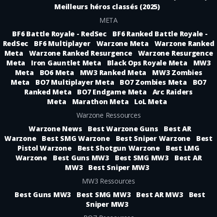
Meilleurs héros classés (2025)
META
BF6 Battle Royale - RedSec
BF6 Ranked Battle Royale -
RedSec
BF6 Multiplayer
Warzone Meta
Warzone Ranked
Meta
Warzone Ranked Resurgence
Warzone Resurgence
Meta
Iron Gauntlet Meta
Black Ops Royale Meta
MW3
Meta
BO6 Meta
MW3 Ranked Meta
MW3 Zombies
Meta
BO7 Multiplayer Meta
BO7 Zombies Meta
BO7
Ranked Meta
BO7 Endgame Meta
Arc Raiders
Meta
Marathon Meta
LoL Meta
Warzone Ressources
Warzone News
Best Warzone Guns
Best AR
Warzone
Best SMG Warzone
Best Sniper Warzone
Best
Pistol Warzone
Best Shotgun Warzone
Best LMG
Warzone
Best Guns MW3
Best SMG MW3
Best AR
MW3
Best Sniper MW3
MW3 Ressources
Best Guns MW3
Best SMG MW3
Best AR MW3
Best
Sniper MW3