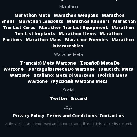
Marathon
Marathon Meta
Marathon Weapons
Marathon
Shells
Marathon Loadouts
Marathon Runners
Marathon
Tier List Cores
Marathon Tier List Equipment
Marathon
Tier List Implants
Marathon Items
Marathon
Factions
Marathon Maps
Marathon Enemies
Marathon
Interactables
Warzone Meta
(Français) Meta Warzone
(Español) Meta De
Warzone
(Português) Meta Do Warzone
(Deutsch) Meta
Warzone
(Italiano) Meta Di Warzone
(Polski) Meta
Warzone
(Русский) Warzone Meta
Social
Twitter
Discord
Legal
Privacy Policy
Terms and Conditions
Contact us
Activision has not endorsed and is not responsible for this site or its content.