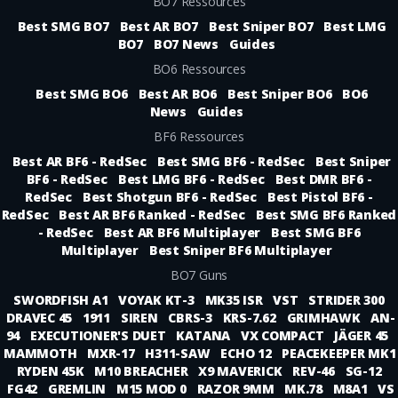
BO7 Ressources
Best SMG BO7
Best AR BO7
Best Sniper BO7
Best LMG
BO7
BO7 News
Guides
BO6 Ressources
Best SMG BO6
Best AR BO6
Best Sniper BO6
BO6
News
Guides
BF6 Ressources
Best AR BF6 - RedSec
Best SMG BF6 - RedSec
Best Sniper
BF6 - RedSec
Best LMG BF6 - RedSec
Best DMR BF6 -
RedSec
Best Shotgun BF6 - RedSec
Best Pistol BF6 -
RedSec
Best AR BF6 Ranked - RedSec
Best SMG BF6 Ranked
- RedSec
Best AR BF6 Multiplayer
Best SMG BF6
Multiplayer
Best Sniper BF6 Multiplayer
BO7 Guns
SWORDFISH A1
VOYAK KT-3
MK35 ISR
VST
STRIDER 300
DRAVEC 45
1911
SIREN
CBRS-3
KRS-7.62
GRIMHAWK
AN-
94
EXECUTIONER'S DUET
KATANA
VX COMPACT
JÄGER 45
MAMMOTH
MXR-17
H311-SAW
ECHO 12
PEACEKEEPER MK1
RYDEN 45K
M10 BREACHER
X9 MAVERICK
REV-46
SG-12
FG42
GREMLIN
M15 MOD 0
RAZOR 9MM
MK.78
M8A1
VS