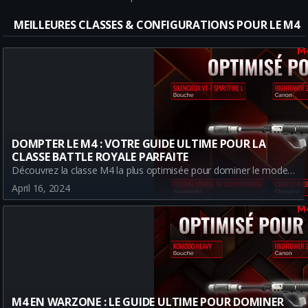
MEILLEURES CLASSES & CONFIGURATIONS POUR LE M4
DOMPTER LE M4 : VOTRE GUIDE ULTIME POUR LA
CLASSE BATTLE ROYALE PARFAITE
Découvrez la classe M4 la plus optimisée pour dominer le mode Battle Royale dans Warzone. De l'explication des accessoires aux pros et aux cons, tout est couvert. Dominez le champ de bataille dès maintenant !
April 16, 2024
M4 EN WARZONE : LE GUIDE ULTIME POUR DOMINER