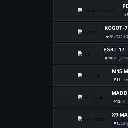
P
#
KOGOT-7
#7
Kurzstrec
EGRT-17
#10
Langstre
M15 M
#11
Lan
MADD
#12
Lang
X9 MA
#13
Lan