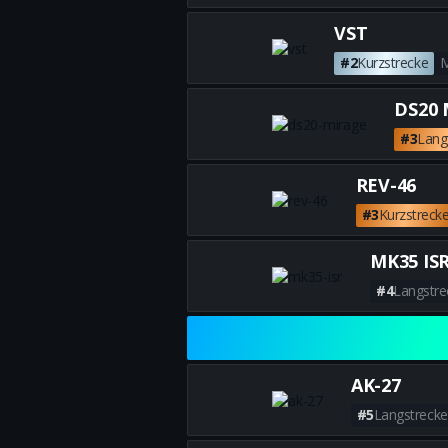
VST
#2
Kurzstrecke
DS20 
#3
Lang
REV-46
#3
Kurzstreck
MK35 IS
#4
Langstre
AK-27
#5
Langstrecke