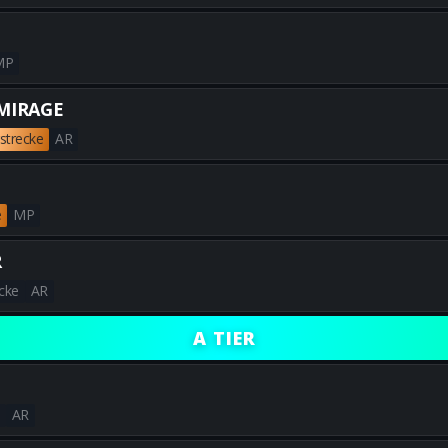
Alle besten MXR-17-Builds erh
MP
Alle besten VST-Builds erhalt
MIRAGE
strecke
AR
Alle besten DS20 MIRAGE-Build
e
MP
Alle besten REV-46-Builds erh
R
cke
AR
Alle besten MK35 ISR-Builds e
A TIER
AR
Alle besten AK-27-Builds erha