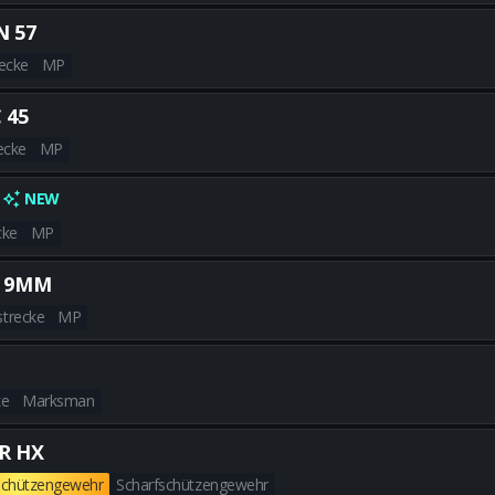
Alle besten X9 MAVERICK-Buil
 57
ecke
MP
Alle besten CARBON 57-Builds
 45
ecke
MP
Alle besten DRAVEC 45-Builds 
NEW
cke
MP
Alle besten GREMLIN-Builds e
 9MM
strecke
MP
Alle besten RAZOR 9MM-Builds
ke
Marksman
Alle besten M8A1-Builds erhal
R HX
schützengewehr
Scharfschützengewehr