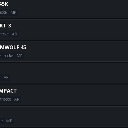
45K
ecke
MP
Alle besten RYDEN 45K-Builds 
KT-3
recke
AR
Alle besten VOYAK KT-3-Builds
MWOLF 45
zstrecke
MP
Alle besten STURMWOLF 45-Bui
e
AR
Alle besten AN-94-Builds erha
OMPACT
trecke
AR
Alle besten VX COMPACT-Build
ke
MP