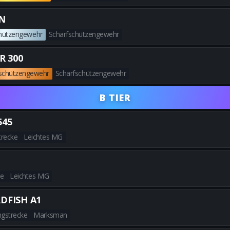
Alle besten HAWKER HX-Builds
ON
chützengewehr
Scharfschützengewehr
Alle besten VS RECON-Builds e
R 300
schützengewehr
Scharfschützengewehr
Alle besten STRIDER 300-Build
B TIER
545
trecke
Leichtes MG
Alle besten SOKOL 545-Builds 
ke
Leichtes MG
Alle besten MK.78-Builds erha
DFISH A1
gstrecke
Marksman