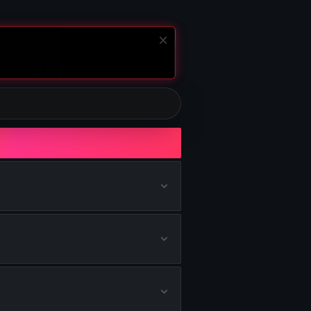
ten
alten