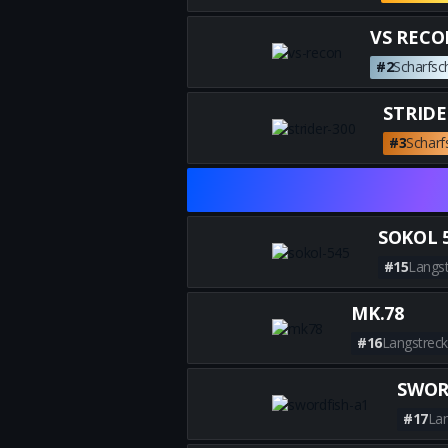
VS REC
#2
Scharfs
STRIDE
#3
Scharf
SOKOL 
#15
Langs
MK.78
#16
Langstrec
SWOR
#17
Lan