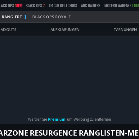
LACK OPS
1
BLACK OPS
7
LEAGUE OF LEGENDS
ARC RAIDERS
MODERN WARFARE
201
NEW
RANGIERT
BLACK OPS ROYALE
OADOUTS
AUFKLÄRUNGEN
TARNUNGEN
Werden Sie
Premium
, um Werbung zu entfernen
RZONE RESURGENCE RANGLISTEN-M