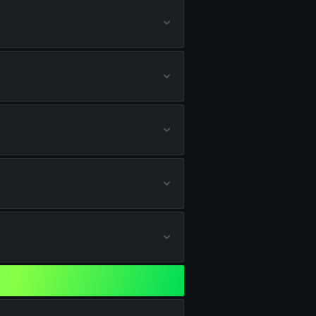
lds erhalten
ten
lten
rhalten
halten
rhalten