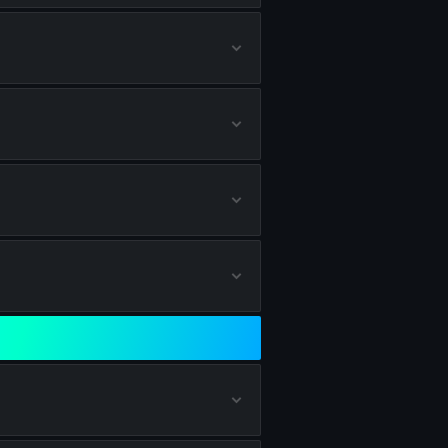
alten
en
s erhalten
alten
rhalten
lten