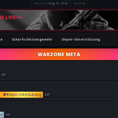
Aktualisiert
Aug 10, 2026
Saison
2
RE LIVE
ke
Scharfschützengewehr
Sniper-Unterstützung
WARZONE META
AR
Alle besten FG42-Builds erhal
e
#1
Sniper-Unterstützung
MP
Alle besten CBRS-3-Builds erh
ke
AR