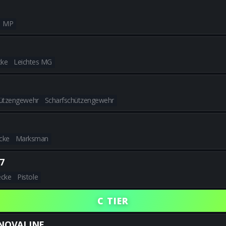
Alle besten SWORDFISH A1-Bui
MP
Alle besten RK-9-Builds erhal
cke
Leichtes MG
Alle besten XM325-Builds erha
hützengewehr
Scharfschützengewehr
Alle besten XR-3 ION-Builds e
cke
Marksman
Alle besten KRS-7.62-Builds er
7
ecke
Pistole
Alle besten VELOX 5.7-Builds e
C TIER
NOVALINE