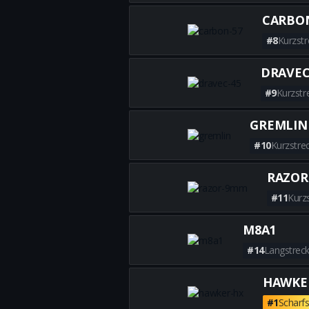
CARBON
#8
Kurzstr
DRAVEC
#9
Kurzstr
GREMLIN
#10
Kurzstre
RAZOR
#11
Kurz
M8A1
#14
Langstrec
HAWKE
#1
Scharf