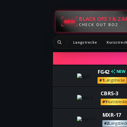
BLACK OPS 1 & 2 A
NEW
CHECK OUT BO2
Langstrecke
Kurzstrec
FG42
NEW
#1
Langstrecke
CBRS-3
#1
Kurzstreck
MXR-17
#2
Langstrec