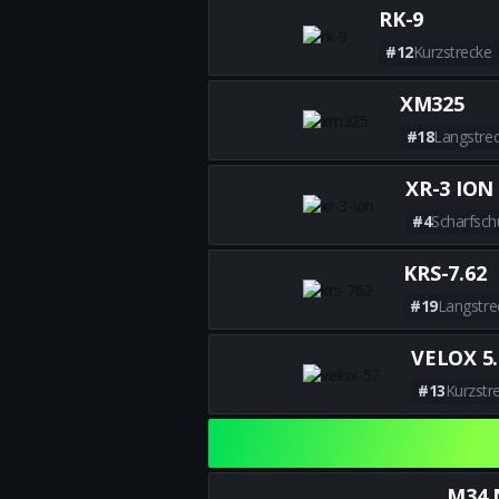
RK-9
#12
Kurzstrecke
XM325
#18
Langstre
XR-3 ION
#4
Scharfsc
KRS-7.62
#19
Langstre
VELOX 5.
#13
Kurzstr
M34 