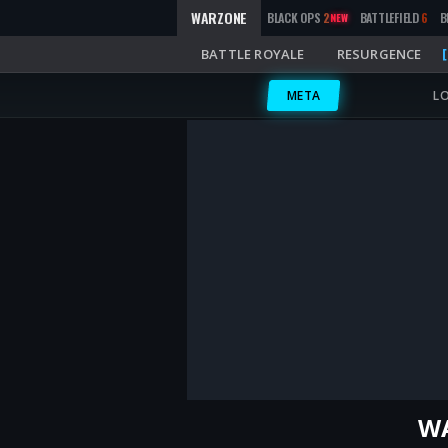
WARZONE
BLACK OPS
2
BATTLEFIELD
6
B
NEW
BATTLE ROYALE
RESURGENCE
META
L
WA