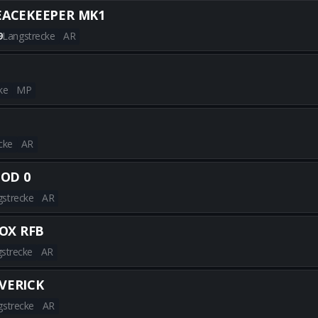
Alle besten MPC-25-Builds erh
EACEKEEPER MK1
9
Langstrecke
AR
Alle besten PEACEKEEPER MK1-
ke
MP
Alle besten KOGOT-7-Builds e
cke
AR
Alle besten EGRT-17-Builds er
OD 0
gstrecke
AR
Alle besten M15 MOD 0-Builds
OX RFB
strecke
AR
Alle besten MADDOX RFB-Build
VERICK
gstrecke
AR