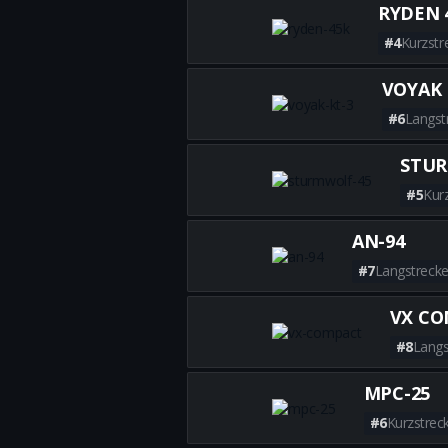
RYDEN 
#4
Kurzstr
VOYAK 
#6
Langst
STUR
#5
Kur
AN-94
#7
Langstreck
VX C
#8
Langs
MPC-25
#6
Kurzstrec