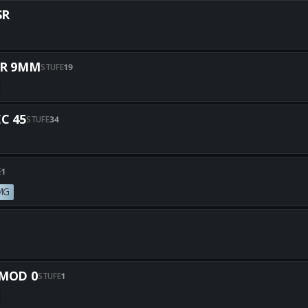
Alle besten PEACEKEEPER MK1-
SR
Alle besten MK35 ISR-Builds e
R 9MM
STUFE
19
Alle besten RAZOR 9MM-Builds
C 45
STUFE
34
Alle besten DRAVEC 45-Builds 
E
1
 MG
Alle besten MK.78-Builds erha
Alle besten VST-Builds erhalt
MOD 0
STUFE
1