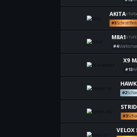
AKITA
STUFE
#3
Schrottflin
M8A1
STUFE
#4
Marksma
X9 M
#13
A
HAWK
#2
Scha
STRID
#3
Scha
VELOX 