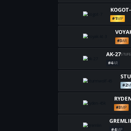
KOGOT-
#1
MP
VOYAK
#3
AR
AK-27
STUFE
#4
AR
STU
#2
M
RYDEN
#3
MP
GREMLI
#4
MP