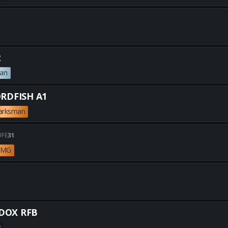
Alle besten DS20 MIRAGE-Build
Alle besten AN-94-Builds erha
2
an
Alle besten KRS-7.62-Builds er
RDFISH A1
arksman
Alle besten SWORDFISH A1-Bui
UFE
31
s MG
Alle besten XM325-Builds erha
Alle besten CBRS-3-Builds erh
DOX RFB
R