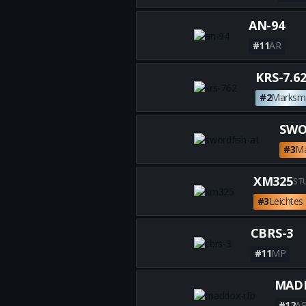
AN-94
#11
AR
KRS-7.6
#2
Marksm
SWO
#3
M
XM325
ST
#3
Leichte
CBRS-3
#11
MP
MAD
#12
A