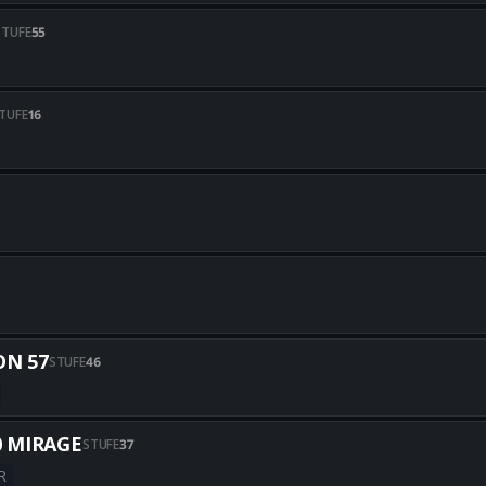
Alle besten M15 MOD 0-Builds
STUFE
55
Alle besten MPC-25-Builds erh
TUFE
16
Alle besten MXR-17-Builds erh
Alle besten EGRT-17-Builds er
Alle besten REV-46-Builds erh
N 57
STUFE
46
Alle besten CARBON 57-Builds
0 MIRAGE
STUFE
37
R