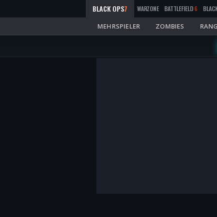
BLACK OPS
7
WARZONE
BATTLEFIELD
6
BLAC
MEHRSPIELER
ZOMBIES
RANG