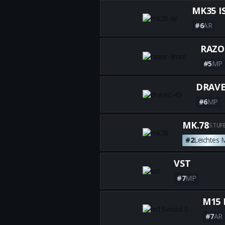
MK35 I
#6
AR
RAZO
#5
MP
DRAVE
#6
MP
MK.78
STUF
#2
Leichtes
VST
#7
MP
M15 
#7
AR