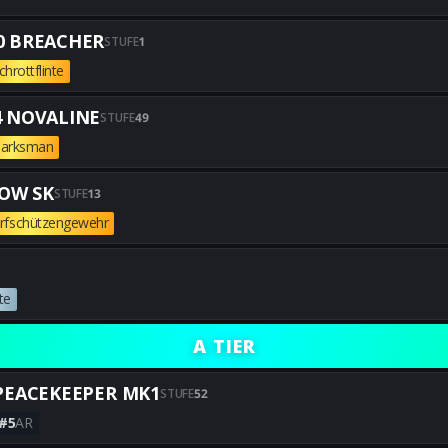
Alle besten GREMLIN-Builds e
0 BREACHER
STUFE
1
chrottflinte
Alle besten M10 BREACHER-Bui
 NOVALINE
STUFE
49
arksman
Alle besten M34 NOVALINE-Bui
OW SK
STUFE
13
rfschützengewehr
Alle besten SHADOW SK-Builds
te
Alle besten SG-12-Builds erha
A TIER
PEACEKEEPER MK1
STUFE
52
#5
AR