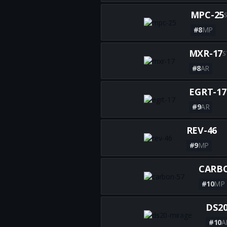
MPC-25
#8
MP
MXR-17
S
#8
AR
EGRT-17
#9
AR
REV-46
#9
MP
CARBO
#10
MP
DS2
#10
A