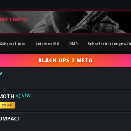
ARE LIVE
Schrottflinte
Leichtes MG
DMR
Scharfschützengeweh
BLACK OPS 7 META
W
Alle besten FG42-Builds erhal
MOTH
NEW
htes MG
Alle besten MAMMOTH-Builds 
COMPACT