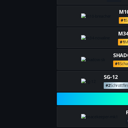
M1
#1
S
M34
#1
M
SHAD
#1
Scha
SG-12
#2
Schrottflin