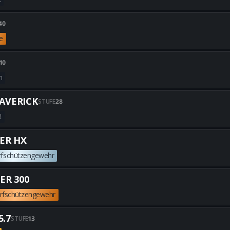
Alle besten MADDOX RFB-Build
40
te
Alle besten AKITA-Builds erha
10
n
Alle besten M8A1-Builds erhal
AVERICK
STUFE
28
R
Alle besten X9 MAVERICK-Buil
ER HX
rfschützengewehr
Alle besten HAWKER HX-Builds
ER 300
rfschützengewehr
Alle besten STRIDER 300-Build
5.7
STUFE
13