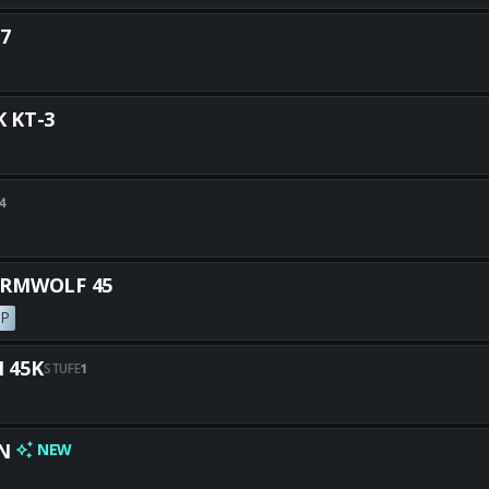
Alle besten VX COMPACT-Build
7
Alle besten KOGOT-7-Builds e
 KT-3
Alle besten VOYAK KT-3-Builds
4
Alle besten AK-27-Builds erha
RMWOLF 45
P
Alle besten STURMWOLF 45-Bui
 45K
STUFE
1
Alle besten RYDEN 45K-Builds 
N
NEW