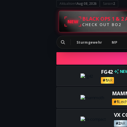
Aktualisiert
Aug 08, 2026
Saison
2
BLACK OPS 1 & 2 
NEW
CHECK OUT BO2
Sturmgewehr
MP
FG42
NE
#1
AR
MAM
#1
Leic
VX 
#2
AR