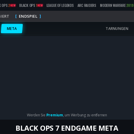
K OPS
2
BLACK OPS
1
LEAGUE OF LEGENDS
ARC RAIDERS
MODERN WARFARE
2019
NEW
NEW
IERT
ENDSPIEL
META
TARNUNGEN
Werden Sie
Premium
, um Werbung zu entfernen
BLACK OPS 7 ENDGAME META