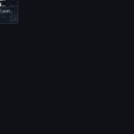
N
IN
Entdecken Sie die besten Warzone Loadouts für Battle Royale Season 4! Unser ultimativer Leitfaden zeigt Ihnen die mächtigsten Meta-Waffen, die Ihnen zum Sieg verhelfen.