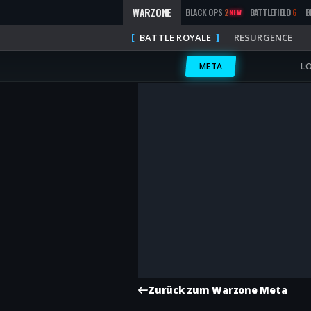
WARZONE
BLACK OPS
2
BATTLEFIELD
6
B
NEW
BATTLE ROYALE
RESURGENCE
META
L
Zurück zum Warzone Meta