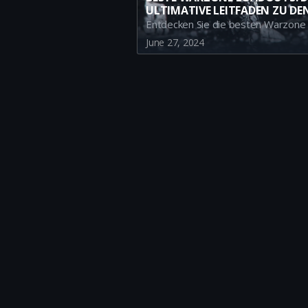
ULTIMATIVE LEITFADEN ZU DE
MÄCHTIGSTEN META-WAFFEN 
BATTLE ROYALE SEASON 4
June 27, 2024