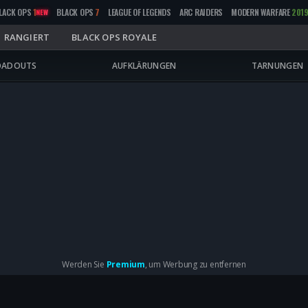
LACK OPS
1
BLACK OPS
7
LEAGUE OF LEGENDS
ARC RAIDERS
MODERN WARFARE
201
NEW
RANGIERT
BLACK OPS ROYALE
OADOUTS
AUFKLÄRUNGEN
TARNUNGEN
Werden Sie
Premium
, um Werbung zu entfernen