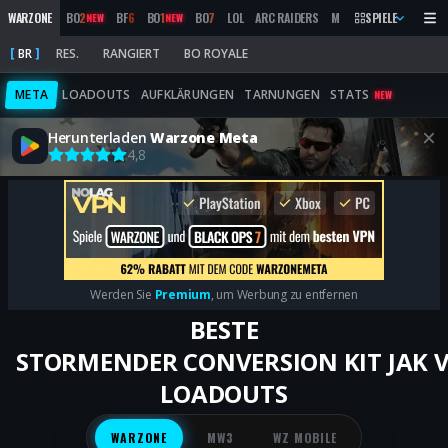
WARZONE
BO
2
BF
6
BO
1
BO
7
LOL
ARC RAIDERS
MW
2019
SPIELE
MARATHON
NEW
NEW
BR
RES.
RANGIERT
BO ROYALE
META
LOADOUTS
AUFKLÄRUNGEN
TARNUNGEN
STATS
NEW
Herunterladen
Warzone Meta
4,8
Werden Sie
Premium
, um Werbung zu entfernen
BESTE
STORMENDER CONVERSION KIT JAK
LOADOUTS
WARZONE
MW3
WZ MOBILE