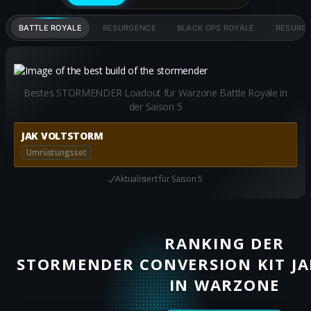
BATTLE ROYALE
RESURGENCE
BLACK OPS ROYALE
RESURGE
Bestes STORMENDER Loadout für Warzone Battle Royale in
der Saison 5
JAK VOLTSTORM
Umrüstungsset
Aktualisiert für
Saison 5
RANKING DER
STORMENDER CONVERSION KIT J
IN WARZONE