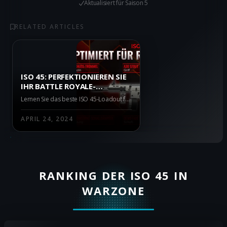
Aktualisiert für
Saison 5
RELATED ARTICLES
ISO 45: PERFEKTIONIEREN SIE
IHR BATTLE ROYALE-
LOADOUT
Lernen Sie das beste ISO 45-Loadout für Battle Royale in Call of Duty: Warzone kennen. Erzielen Sie Vorteile durch die hohe Feuerrate, hervorragende Mobilität und verbesserte Kontrolle.
APRIL 24, 2024
RANKING DER ISO 45 IN
WARZONE