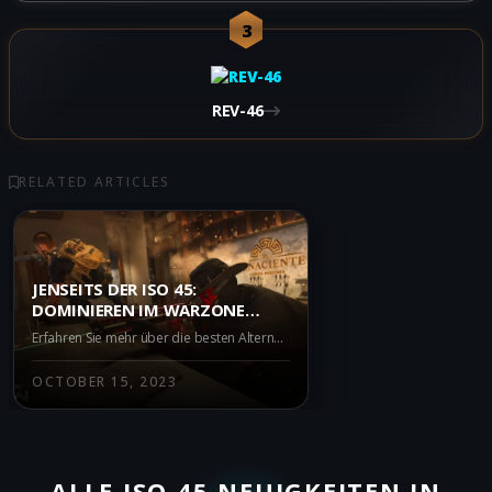
3
REV-46
RELATED ARTICLES
JENSEITS DER ISO 45:
DOMINIEREN IM WARZONE
BATTLE ROYALE MIT NEUEN
Erfahren Sie mehr über die besten Alternativen zur ISO 45 in Warzone Battle Royale. Dieser Überblick enthält aktuelle Meta-Updates und bietet tiefgehende Analysen zu den stärksten Waffen, die Sie im Spiel nutzen können.
ALTERNATIVEN
OCTOBER 15, 2023
ALLE ISO 45 NEUIGKEITEN IN