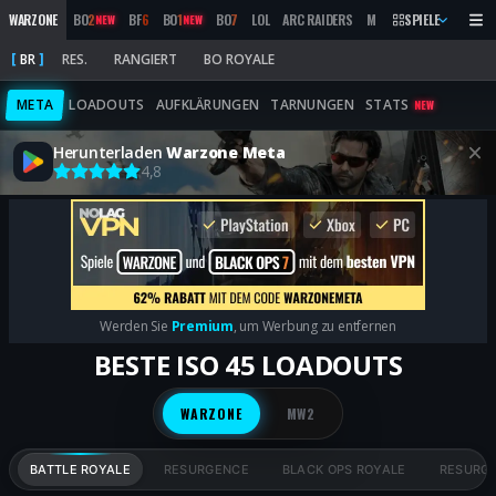
WARZONE
BO
2
BF
6
BO
1
BO
7
LOL
ARC RAIDERS
MW
2019
SPIELE
MARATHON
NEW
NEW
BR
RES.
RANGIERT
BO ROYALE
META
LOADOUTS
AUFKLÄRUNGEN
TARNUNGEN
STATS
NEW
Herunterladen
Warzone Meta
4,8
Werden Sie
Premium
, um Werbung zu entfernen
BESTE ISO 45 LOADOUTS
WARZONE
MW2
BATTLE ROYALE
RESURGENCE
BLACK OPS ROYALE
RESURGE