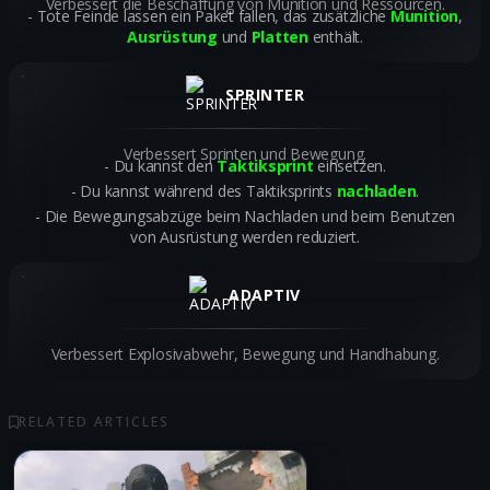
Verbessert die Beschaffung von Munition und Ressourcen.
Tote Feinde lassen ein Paket fallen, das zusätzliche
Munition
,
Ausrüstung
und
Platten
enthält.
SPRINTER
Verbessert Sprinten und Bewegung.
Du kannst den
Taktiksprint
einsetzen.
Du kannst während des Taktiksprints
nachladen
.
Die Bewegungsabzüge beim Nachladen und beim Benutzen
von Ausrüstung werden reduziert.
ADAPTIV
Verbessert Explosivabwehr, Bewegung und Handhabung.
RELATED ARTICLES