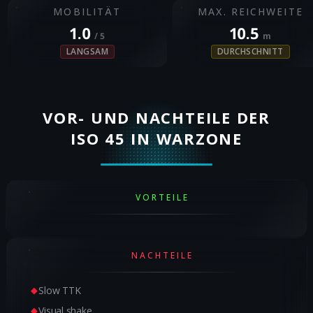
MOBILITÄT
MAX. REICHWEITE
1.0
10.5
/ 5
m
LANGSAM
DURCHSCHNITT
VOR- UND NACHTEILE DER
ISO 45 IN WARZONE
VORTEILE
NACHTEILE
Slow TTK
Visual shake