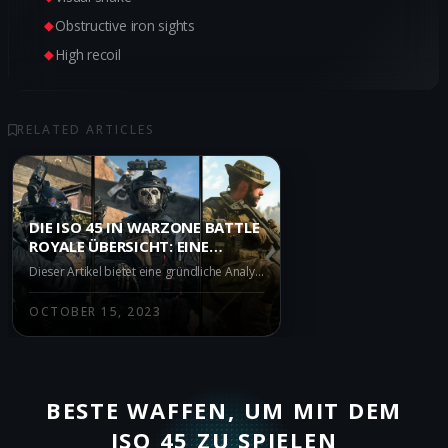
Obstructive iron sights
High recoil
RELATED ARTICLES
DIE ISO 45 IN WARZONE BATTLE
ROYALE ÜBERSICHT: EINE
AUSGEWOGENE BEWERTUNG
Dieser Artikel bietet eine gründliche Analyse der ISO 45, einer Submachine Gun (Maschinenpistole) im Spiel Call of Duty: Warzone, unter Berücksichtigung aktueller Meta-Updates und Patchnotizen. Die Stärken, Schwächen und Taktiken der ISO 45 im Kampfmodus Battle Royale werden hervorgehoben.
VON VOR- UND NACHTEILEN
OCTOBER 15, 2023
BESTE WAFFEN, UM MIT DEM
ISO 45 ZU SPIELEN