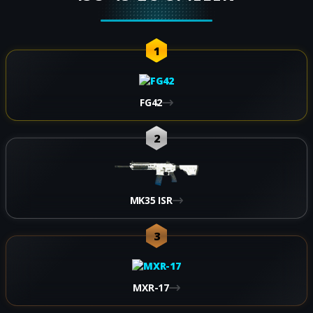
1
FG42
2
MK35 ISR
3
MXR-17